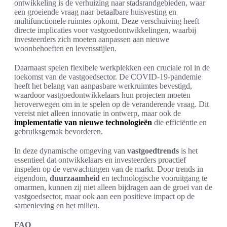
ontwikkeling is de verhuizing naar stadsrandgebieden, waar
een groeiende vraag naar betaalbare huisvesting en
multifunctionele ruimtes opkomt. Deze verschuiving heeft
directe implicaties voor vastgoedontwikkelingen, waarbij
investeerders zich moeten aanpassen aan nieuwe
woonbehoeften en levensstijlen.
Daarnaast spelen flexibele werkplekken een cruciale rol in de
toekomst van de vastgoedsector. De COVID-19-pandemie
heeft het belang van aanpasbare werkruimtes bevestigd,
waardoor vastgoedontwikkelaars hun projecten moeten
heroverwegen om in te spelen op de veranderende vraag. Dit
vereist niet alleen innovatie in ontwerp, maar ook de
implementatie van nieuwe technologieën
die efficiëntie en
gebruiksgemak bevorderen.
In deze dynamische omgeving van
vastgoedtrends
is het
essentieel dat ontwikkelaars en investeerders proactief
inspelen op de verwachtingen van de markt. Door trends in
eigendom,
duurzaamheid
en technologische vooruitgang te
omarmen, kunnen zij niet alleen bijdragen aan de groei van de
vastgoedsector, maar ook aan een positieve impact op de
samenleving en het milieu.
FAQ