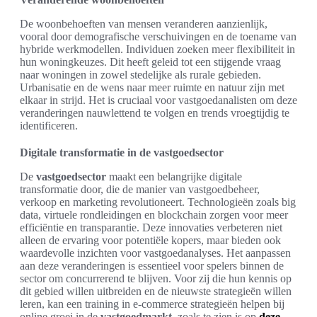
De woonbehoeften van mensen veranderen aanzienlijk,
vooral door demografische verschuivingen en de toename van
hybride werkmodellen. Individuen zoeken meer flexibiliteit in
hun woningkeuzes. Dit heeft geleid tot een stijgende vraag
naar woningen in zowel stedelijke als rurale gebieden.
Urbanisatie en de wens naar meer ruimte en natuur zijn met
elkaar in strijd. Het is cruciaal voor vastgoedanalisten om deze
veranderingen nauwlettend te volgen en trends vroegtijdig te
identificeren.
Digitale transformatie in de vastgoedsector
De
vastgoedsector
maakt een belangrijke digitale
transformatie door, die de manier van vastgoedbeheer,
verkoop en marketing revolutioneert. Technologieën zoals big
data, virtuele rondleidingen en blockchain zorgen voor meer
efficiëntie en transparantie. Deze innovaties verbeteren niet
alleen de ervaring voor potentiële kopers, maar bieden ook
waardevolle inzichten voor vastgoedanalyses. Het aanpassen
aan deze veranderingen is essentieel voor spelers binnen de
sector om concurrerend te blijven. Voor zij die hun kennis op
dit gebied willen uitbreiden en de nieuwste strategieën willen
leren, kan een training in e-commerce strategieën helpen bij
online groei in de
vastgoedmarkt
, zoals te zien is op
deze