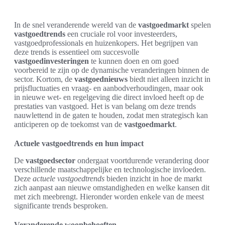
In de snel veranderende wereld van de
vastgoedmarkt
spelen
vastgoedtrends
een cruciale rol voor investeerders,
vastgoedprofessionals en huizenkopers. Het begrijpen van
deze trends is essentieel om succesvolle
vastgoedinvesteringen
te kunnen doen en om goed
voorbereid te zijn op de dynamische veranderingen binnen de
sector. Kortom, de
vastgoednieuws
biedt niet alleen inzicht in
prijsfluctuaties en vraag- en aanbodverhoudingen, maar ook
in nieuwe wet- en regelgeving die direct invloed heeft op de
prestaties van vastgoed. Het is van belang om deze trends
nauwlettend in de gaten te houden, zodat men strategisch kan
anticiperen op de toekomst van de
vastgoedmarkt
.
Actuele vastgoedtrends en hun impact
De
vastgoedsector
ondergaat voortdurende verandering door
verschillende maatschappelijke en technologische invloeden.
Deze
actuele vastgoedtrends
bieden inzicht in hoe de markt
zich aanpast aan nieuwe omstandigheden en welke kansen dit
met zich meebrengt. Hieronder worden enkele van de meest
significante trends besproken.
Veranderende woonbehoeften