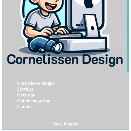
Cornelissen design
Services
Over ons
Online magazine
Contact
Onze klanten