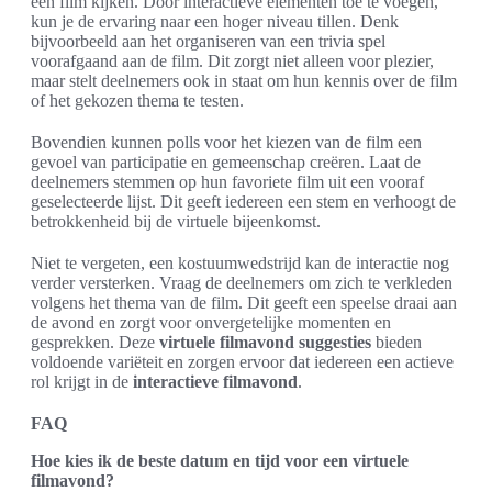
een film kijken. Door interactieve elementen toe te voegen,
kun je de ervaring naar een hoger niveau tillen. Denk
bijvoorbeeld aan het organiseren van een trivia spel
voorafgaand aan de film. Dit zorgt niet alleen voor plezier,
maar stelt deelnemers ook in staat om hun kennis over de film
of het gekozen thema te testen.
Bovendien kunnen polls voor het kiezen van de film een
gevoel van participatie en gemeenschap creëren. Laat de
deelnemers stemmen op hun favoriete film uit een vooraf
geselecteerde lijst. Dit geeft iedereen een stem en verhoogt de
betrokkenheid bij de virtuele bijeenkomst.
Niet te vergeten, een kostuumwedstrijd kan de interactie nog
verder versterken. Vraag de deelnemers om zich te verkleden
volgens het thema van de film. Dit geeft een speelse draai aan
de avond en zorgt voor onvergetelijke momenten en
gesprekken. Deze
virtuele filmavond suggesties
bieden
voldoende variëteit en zorgen ervoor dat iedereen een actieve
rol krijgt in de
interactieve filmavond
.
FAQ
Hoe kies ik de beste datum en tijd voor een virtuele
filmavond?