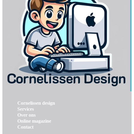
Cornelissen design
Services
Over ons
Online magazine
Contact