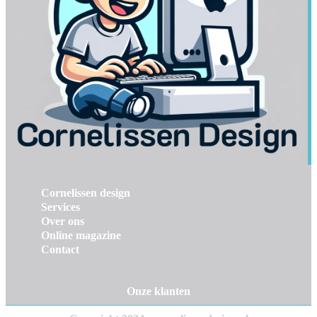
Cornelissen design
Services
Over ons
Online magazine
Contact
Onze klanten