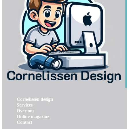
Cornelissen design
Services
Over ons
Online magazine
Contact