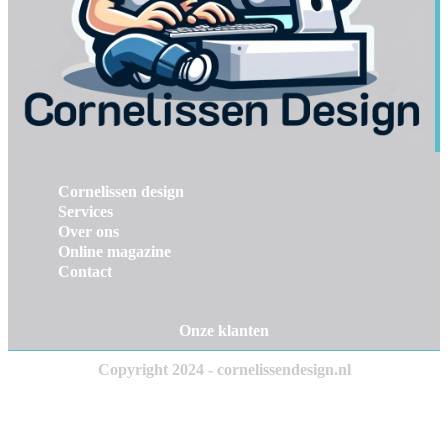
Cornelissen design
Services
Over ons
Online magazine
Contact
Onze klanten
Copyright 2024 - cornelissendesign.nl