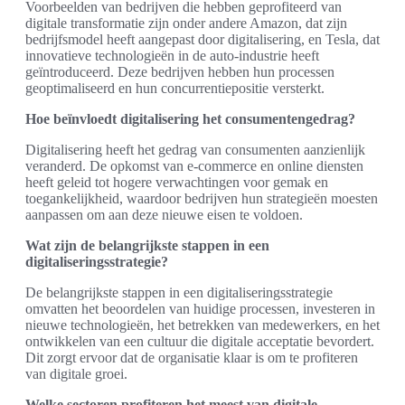
Voorbeelden van bedrijven die hebben geprofiteerd van
digitale transformatie zijn onder andere Amazon, dat zijn
bedrijfsmodel heeft aangepast door digitalisering, en Tesla, dat
innovatieve technologieën in de auto-industrie heeft
geïntroduceerd. Deze bedrijven hebben hun processen
geoptimaliseerd en hun concurrentiepositie versterkt.
Hoe beïnvloedt digitalisering het consumentengedrag?
Digitalisering heeft het gedrag van consumenten aanzienlijk
veranderd. De opkomst van e-commerce en online diensten
heeft geleid tot hogere verwachtingen voor gemak en
toegankelijkheid, waardoor bedrijven hun strategieën moesten
aanpassen om aan deze nieuwe eisen te voldoen.
Wat zijn de belangrijkste stappen in een
digitaliseringsstrategie?
De belangrijkste stappen in een digitaliseringsstrategie
omvatten het beoordelen van huidige processen, investeren in
nieuwe technologieën, het betrekken van medewerkers, en het
ontwikkelen van een cultuur die digitale acceptatie bevordert.
Dit zorgt ervoor dat de organisatie klaar is om te profiteren
van digitale groei.
Welke sectoren profiteren het meest van digitale