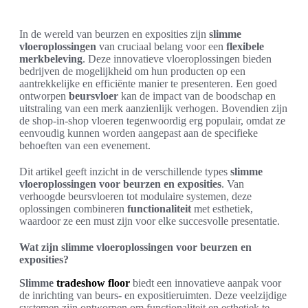
In de wereld van beurzen en exposities zijn
slimme
vloeroplossingen
van cruciaal belang voor een
flexibele
merkbeleving
. Deze innovatieve vloeroplossingen bieden
bedrijven de mogelijkheid om hun producten op een
aantrekkelijke en efficiënte manier te presenteren. Een goed
ontworpen
beursvloer
kan de impact van de boodschap en
uitstraling van een merk aanzienlijk verhogen. Bovendien zijn
de shop-in-shop vloeren tegenwoordig erg populair, omdat ze
eenvoudig kunnen worden aangepast aan de specifieke
behoeften van een evenement.
Dit artikel geeft inzicht in de verschillende types
slimme
vloeroplossingen voor beurzen en exposities
. Van
verhoogde beursvloeren tot modulaire systemen, deze
oplossingen combineren
functionaliteit
met esthetiek,
waardoor ze een must zijn voor elke succesvolle presentatie.
Wat zijn slimme vloeroplossingen voor beurzen en
exposities?
Slimme
tradeshow floor
biedt een innovatieve aanpak voor
de inrichting van beurs- en expositieruimten. Deze veelzijdige
systemen zijn ontworpen om functionaliteit en esthetiek te