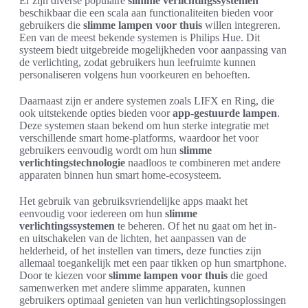
Er zijn diverse populaire
slimme verlichtingssystemen
beschikbaar die een scala aan functionaliteiten bieden voor
gebruikers die
slimme lampen voor thuis
willen integreren.
Een van de meest bekende systemen is Philips Hue. Dit
systeem biedt uitgebreide mogelijkheden voor aanpassing van
de verlichting, zodat gebruikers hun leefruimte kunnen
personaliseren volgens hun voorkeuren en behoeften.
Daarnaast zijn er andere systemen zoals LIFX en Ring, die
ook uitstekende opties bieden voor
app-gestuurde lampen
.
Deze systemen staan bekend om hun sterke integratie met
verschillende smart home-platforms, waardoor het voor
gebruikers eenvoudig wordt om hun
slimme
verlichtingstechnologie
naadloos te combineren met andere
apparaten binnen hun smart home-ecosysteem.
Het gebruik van gebruiksvriendelijke apps maakt het
eenvoudig voor iedereen om hun
slimme
verlichtingssystemen
te beheren. Of het nu gaat om het in-
en uitschakelen van de lichten, het aanpassen van de
helderheid, of het instellen van timers, deze functies zijn
allemaal toegankelijk met een paar tikken op hun smartphone.
Door te kiezen voor
slimme lampen voor thuis
die goed
samenwerken met andere slimme apparaten, kunnen
gebruikers optimaal genieten van hun verlichtingsoplossingen