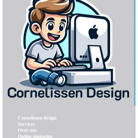
Cornelissen design
Services
Over ons
Online magazine