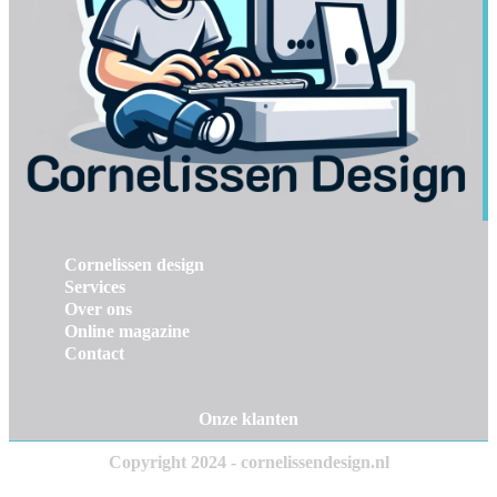
Cornelissen design
Services
Over ons
Online magazine
Contact
Onze klanten
Copyright 2024 - cornelissendesign.nl