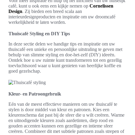
Voor meer inspiratie en hulp bij het inrichten van uw huiselijk
café, kunt u ook eens een kijkje nemen op
Cornelissen
Design
. Zij bieden een breed scala aan
interieurdesignproducten en inspiratie om uw droomcafé
werkelijkheid te laten worden.
Thuiscafé Styling en DIY Tips
In deze sectie delen we handige tips en inspiratie om uw
thuiscafé een unieke en persoonlijke uitstraling te geven met
behulp van slimme styling en doe-het-zelf (DIY) ideeën.
Ontdek hoe u uw ruimte kunt transformeren tot een gezellig
toevluchtsoord waar u kunt genieten van heerlijke koffie en
goed gezelschap.
Kleur- en Patroongebruik
Eén van de meest effectieve manieren om uw thuiscafé te
stylen is door middel van kleur en patronen. Kies een
kleurenschema dat past bij de sfeer die u wilt creëren. Warme
en uitnodigende kleuren zoals aardetinten, diep rood en
gouden accenten kunnen een gezellige en intieme sfeer
creëren. Combineer dit met subtiele patronen zoals strepen of