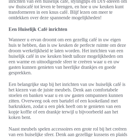
inrichten van een huiselijk café, stylingtips en DIY-ideeën om
uw thuiscafé tot leven te brengen, en hoe u uw keuken kunt
transformeren in een knus café. Blijf lezen om meer te
ontdekken over deze spannende mogelijkheden!
Een Huiselijk Café inrichten
Wanneer u ervan droomt om een gezellig café in uw eigen
huis te hebben, dan is uw keuken de perfecte ruimte om deze
droom werkelijkheid te laten worden. Het inrichten van een
huiselijk café in uw keuken biedt talloze mogelijkheden om
een warme en uitnodigende sfeer te creëren waar u en uw
gasten kunnen genieten van heerlijke drankjes en goede
gesprekken.
Een belangrijke stap bij het inrichten van uw huiselijk café is
het kiezen van de juiste meubels. Denk aan comfortabele
stoelen en banken waar u en uw gasten ontspannen kunnen
zitten. Overweeg ook een bartafel of een kookeiland met
barkrukken, zodat u een plek heeft om te genieten van een
kopje koffie of een drankje terwijl u bijvoorbeeld aan het
koken bent.
Naast meubels spelen accessoires een grote rol bij het creëren
van een huiselijke sfeer. Denk aan gezellige kussens en plaids