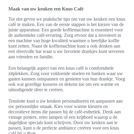
Maak van uw keuken een Knus Café
Tot slot geven we praktische tips om van uw keuken een knus
café te maken. Een van de eerste stappen is het kiezen van de
juiste apparatuur. Een goede koffiemachine is essentieel voor
de authentieke café-ervaring. Zorg ervoor dat u investeert in
een machine van hoge kwaliteit waarmee u heerlijke koffie
kunt zetten. Naast de koffiemachine kunt u ook denken aan
een sfeervolle bar waar u uw favoriete drankjes kunt serveren
aan vrienden en familie.
Een belangrijk aspect van een knus café is comfortabele
zitplekken. Zorg voor voldoende stoelen en banken waar uw
gasten kunnen ontspannen en genieten van hun drankje. Voeg
ook wat gezellige kussens en dekens toe om een warme en
uitnodigende sfeer te creëren.
Tenslotte kunt u uw keuken personaliseren en aanpassen aan
uw persoonlijke smaak. Kies voor warme kleuren en
decoratieve items die passen bij de café-esthetiek. Denk aan
vintage posters, retro lampen of een krijtbord waarop u de
dagelijkse specials kunt schrijven. Door uw keuken aan te
passen, kunt u de perfecte ambiance creëren voor een knus
café bij u thuis.