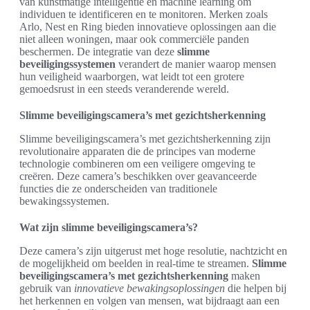
van kunstmatige intelligentie en machine learning om
individuen te identificeren en te monitoren. Merken zoals
Arlo, Nest en Ring bieden innovatieve oplossingen aan die
niet alleen woningen, maar ook commerciële panden
beschermen. De integratie van deze
slimme
beveiligingssystemen
verandert de manier waarop mensen
hun veiligheid waarborgen, wat leidt tot een grotere
gemoedsrust in een steeds veranderende wereld.
Slimme beveiligingscamera’s met gezichtsherkenning
Slimme beveiligingscamera’s met gezichtsherkenning zijn
revolutionaire apparaten die de principes van moderne
technologie combineren om een veiligere omgeving te
creëren. Deze camera’s beschikken over geavanceerde
functies die ze onderscheiden van traditionele
bewakingssystemen.
Wat zijn slimme beveiligingscamera’s?
Deze camera’s zijn uitgerust met hoge resolutie, nachtzicht en
de mogelijkheid om beelden in real-time te streamen.
Slimme
beveiligingscamera’s met gezichtsherkenning
maken
gebruik van
innovatieve bewakingsoplossingen
die helpen bij
het herkennen en volgen van mensen, wat bijdraagt aan een