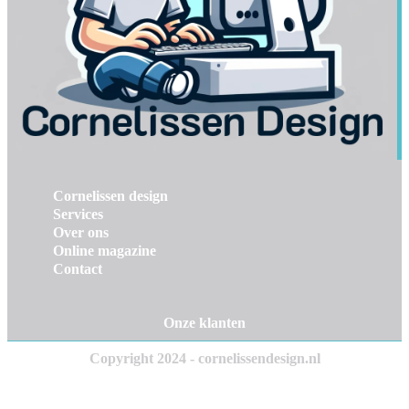
Cornelissen design
Services
Over ons
Online magazine
Contact
Onze klanten
Copyright 2024 - cornelissendesign.nl