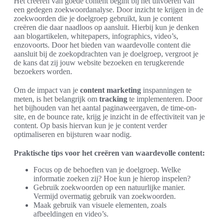
Het creëren van goede content begint bij het uitvoeren van
een gedegen zoekwoordanalyse. Door inzicht te krijgen in de
zoekwoorden die je doelgroep gebruikt, kun je content
creëren die daar naadloos op aansluit. Hierbij kun je denken
aan blogartikelen, whitepapers, infographics, video’s,
enzovoorts. Door het bieden van waardevolle content die
aansluit bij de zoekopdrachten van je doelgroep, vergroot je
de kans dat zij jouw website bezoeken en terugkerende
bezoekers worden.
Om de impact van je
content marketing
inspanningen te
meten, is het belangrijk om
tracking
te implementeren. Door
het bijhouden van het aantal paginaweergaven, de time-on-
site, en de bounce rate, krijg je inzicht in de effectiviteit van je
content. Op basis hiervan kun je je content verder
optimaliseren en bijsturen waar nodig.
Praktische tips voor het creëren van waardevolle content:
Focus op de behoeften van je doelgroep. Welke
informatie zoeken zij? Hoe kun je hierop inspelen?
Gebruik zoekwoorden op een natuurlijke manier.
Vermijd overmatig gebruik van zoekwoorden.
Maak gebruik van visuele elementen, zoals
afbeeldingen en video’s.