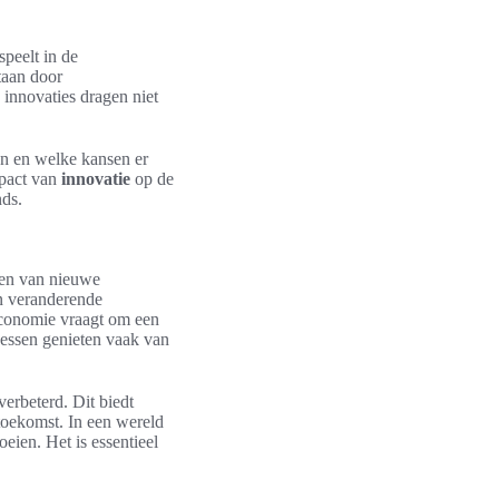
speelt in de
taan door
innovaties dragen niet
en en welke kansen er
mpact van
innovatie
op de
nds.
len van nieuwe
n veranderende
economie vraagt om een
cessen genieten vaak van
erbeterd. Dit biedt
toekomst. In een wereld
oeien. Het is essentieel