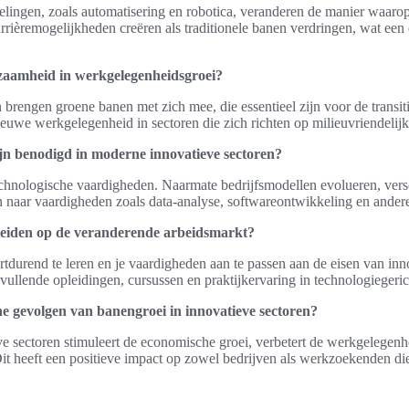
lingen, zoals automatisering en robotica, veranderen de manier waarop
ièremogelijkheden creëren als traditionele banen verdringen, wat een 
rzaamheid in werkgelegenheidsgroei?
rengen groene banen met zich mee, die essentieel zijn voor de transitie
nieuwe werkgelegenheid in sectoren die zich richten op milieuvriendelij
jn benodigd in moderne innovatieve sectoren?
echnologische vaardigheden. Naarmate bedrijfsmodellen evolueren, vers
n naar vaardigheden zoals data-analyse, softwareontwikkeling en andere
eiden op de veranderende arbeidsmarkt?
rtdurend te leren en je vaardigheden aan te passen aan de eisen van inn
vullende opleidingen, cursussen en praktijkervaring in technologieger
e gevolgen van banengroei in innovatieve sectoren?
e sectoren stimuleert de economische groei, verbetert de werkgelegenh
 Dit heeft een positieve impact op zowel bedrijven als werkzoekenden die