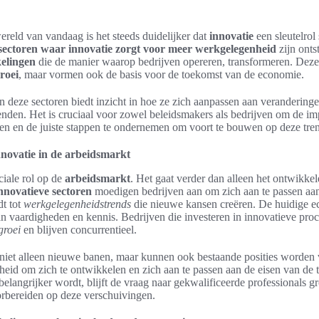
ereld van vandaag is het steeds duidelijker dat
innovatie
een sleutelrol 
sectoren waar innovatie zorgt voor meer werkgelegenheid
zijn onts
kelingen
die de manier waarop bedrijven opereren, transformeren. Deze 
roei
, maar vormen ook de basis voor de toekomst van de economie.
 deze sectoren biedt inzicht in hoe ze zich aanpassen aan verandering
nden. Het is cruciaal voor zowel beleidsmakers als bedrijven om de i
pen en de juiste stappen te ondernemen om voort te bouwen op deze tre
nnovatie in de arbeidsmarkt
ciale rol op de
arbeidsmarkt
. Het gaat verder dan alleen het ontwikke
nnovatieve sectoren
moedigen bedrijven aan om zich aan te passen aa
dt tot
werkgelegenheidstrends
die nieuwe kansen creëren. De huidige 
n vaardigheden en kennis. Bedrijven die investeren in innovatieve pro
groei
en blijven concurrentieel.
niet alleen nieuwe banen, maar kunnen ook bestaande posities worden v
eid om zich te ontwikkelen en zich aan te passen aan de eisen van de 
elangrijker wordt, blijft de vraag naar gekwalificeerde professionals gr
rbereiden op deze verschuivingen.