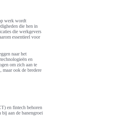
rop werk wordt
rdigheden die hen in
ficaties die werkgevers
aarom essentieel voor
eggen naar het
 technologieën en
ogen om zich aan te
n, maar ook de bredere
CT) en fintech behoren
n bij aan de banengroei