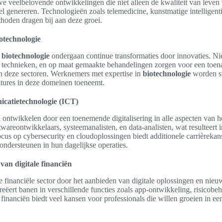
e veelbelovende ontwikkelingen die niet alleen de kwaliteit van leven
l genereren. Technologieën zoals telemedicine, kunstmatige intelligent
hoden dragen bij aan deze groei.
otechnologie
n
biotechnologie
ondergaan continue transformaties door innovaties. N
e technieken, en op maat gemaakte behandelingen zorgen voor een toen
 deze sectoren. Werknemers met expertise in
biotechnologie
worden st
atures in deze domeinen toeneemt.
icatietechnologie (ICT)
ich ontwikkelen door een toenemende digitalisering in alle aspecten van h
areontwikkelaars, systeemanalisten, en data-analisten, wat resulteert in
ocus op cybersecurity en cloudoplossingen biedt additionele carrièrekan
ondersteunen in hun dagelijkse operaties.
van digitale financiën
e financiële sector door het aanbieden van digitale oplossingen en nie
reëert banen in verschillende functies zoals app-ontwikkeling, risicobeh
financiën biedt veel kansen voor professionals die willen groeien in e