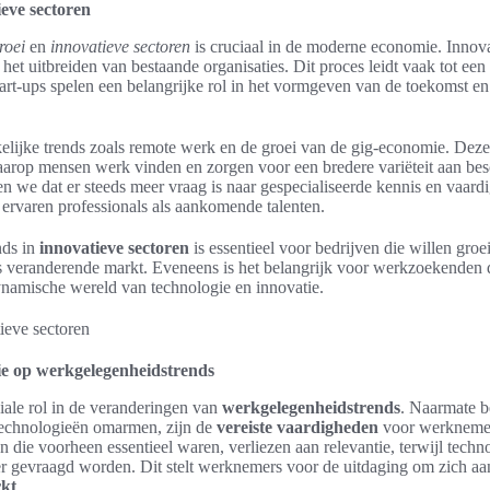
eve sectoren
roei
en
innovatieve sectoren
is cruciaal in de moderne economie. Innovat
het uitbreiden van bestaande organisaties. Dit proces leidt vaak tot een
tart-ups spelen een belangrijke rol in het vormgeven van de toekomst en
kelijke trends zoals remote werk en de groei van de gig-economie. Dez
arop mensen werk vinden en zorgen voor een bredere variëteit aan besc
en we dat er steeds meer vraag is naar gespecialiseerde kennis en vaar
ervaren professionals als aankomende talenten.
nds in
innovatieve sectoren
is essentieel voor bedrijven die willen groe
s veranderende markt. Eveneens is het belangrijk voor werkzoekenden d
amische wereld van technologie en innovatie.
ie op werkgelegenheidstrends
ciale rol in de veranderingen van
werkgelegenheidstrends
. Naarmate b
 technologieën omarmen, zijn de
vereiste vaardigheden
voor werknemer
 die voorheen essentieel waren, verliezen aan relevantie, terwijl techno
r gevraagd worden. Dit stelt werknemers voor de uitdaging om zich aan
kt
.