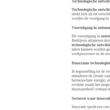
Technologische ontwik
Technologische ontwik
strekt zich uit tot versc
worden de voortgang in
Vooruitgang in automat
De vooruitgang in
autom
Bedrijven adopteren deze
technologische ontwik
taken kunnen worden gea
werkprocessen en de noo
Duurzame technologie
In tegenstelling tot de 
stimuleren de creatie va
hernieuwbare energie, en
evolutie maakt het moge
duurzaamheid centraal st
Sectoren waar innovat
Innovatie speelt een cruc