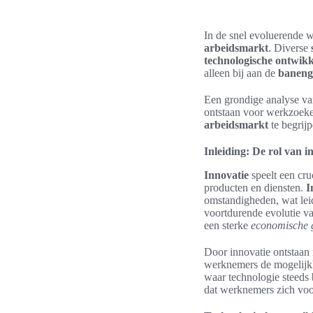
In de snel evoluerende w
arbeidsmarkt
. Diverse
technologische ontwik
alleen bij aan de
baneng
Een grondige analyse van
ontstaan voor werkzoeke
arbeidsmarkt
te begrij
Inleiding: De rol van i
Innovatie
speelt een cru
producten en diensten.
I
omstandigheden, wat lei
voortdurende evolutie va
een sterke
economische 
Door innovatie ontstaan 
werknemers de mogelijkh
waar technologie steeds b
dat werknemers zich voo