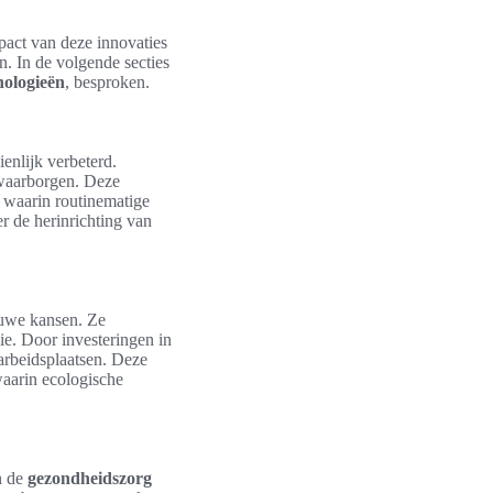
pact van deze innovaties
n. In de volgende secties
ologieën
, besproken.
ienlijk verbeterd.
 waarborgen. Deze
n waarin routinematige
r de herinrichting van
uwe kansen. Ze
ie. Door investeringen in
arbeidsplaatsen. Deze
aarin ecologische
In de
gezondheidszorg