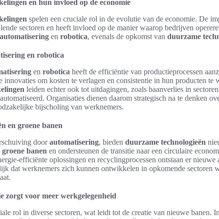
kelingen en hun invloed op de economie
kelingen
spelen een cruciale rol in de evolutie van de economie. De im
hillende sectoren en heeft invloed op de manier waarop bedrijven operere
automatisering
en
robotica
, evenals de opkomst van
duurzame techn
isering en robotica
atisering
en
robotica
heeft de efficiëntie van productieprocessen aanz
 innovaties om kosten te verlagen en consistentie in hun producten te
kelingen
leiden echter ook tot uitdagingen, zoals baanverlies in sectore
utomatiseerd. Organisaties dienen daarom strategisch na te denken ove
dzakelijke bijscholing van werknemers.
ën en groene banen
verschuiving door
automatisering
, bieden
duurzame technologieën
nie
n
groene banen
en ondersteunen de transitie naar een circulaire econom
ergie-efficiënte oplossingen en recyclingprocessen ontstaan er nieuwe 
lijk dat werknemers zich kunnen ontwikkelen in opkomende sectoren w
aat.
ie zorgt voor meer werkgelegenheid
iale rol in diverse sectoren, wat leidt tot de creatie van nieuwe banen. 