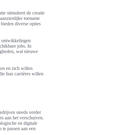
ie stimuleert de creatie
 aanzienlijke toename
 bieden diverse opties
e ontwikkelingen
hikbare jobs. In
digheden, wat nieuwe
ien en zich willen
ie hun carrières willen
edrijven steeds verder
s aan het verschuiven.
logische en digitale
 te passen aan een