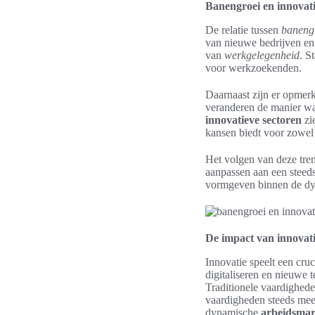
Banengroei en innovati
De relatie tussen
baneng
van nieuwe bedrijven en 
van
werkgelegenheid
. S
voor werkzoekenden.
Daarnaast zijn er opmer
veranderen de manier wa
innovatieve sectoren
zi
kansen biedt voor zowel 
Het volgen van deze tre
aanpassen aan een steed
vormgeven binnen de dyn
De impact van innovat
Innovatie speelt een cru
digitaliseren en nieuwe
Traditionele vaardigheden
vaardigheden steeds mee
dynamische
arbeidsmar