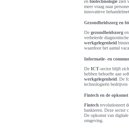
en
biotechnologie
zien w
meer vraag naar personee
innovatieve behandelmet
Gezondheidszorg en bi
De
gezondheidszorg
e
verbeterde diagnostisch
werkgelegenheid
binnen
waardoor het aantal vac
Informatie- en commun
De
ICT
-sector blijft z
hebben behoefte aan softw
werkgelegenheid
. De f
technologieën bedrijven 
Fintech en de opkomst 
Fintech
revolutioneert d
bankieren. Deze sector c
De opkomst van digitale 
omgeving.