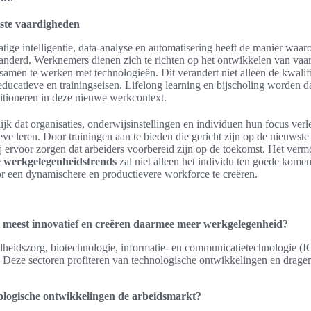
iste vaardigheden
ige intelligentie, data-analyse en automatisering heeft de manier waa
randerd. Werknemers dienen zich te richten op het ontwikkelen van vaa
f samen te werken met technologieën. Dit verandert niet alleen de kwali
ducatieve en trainingseisen. Lifelong learning en bijscholing worden d
sitioneren in deze nieuwe werkcontext.
jk dat organisaties, onderwijsinstellingen en individuen hun focus verl
ve leren. Door trainingen aan te bieden die gericht zijn op de nieuwste
 ervoor zorgen dat arbeiders voorbereid zijn op de toekomst. Het verm
e
werkgelegenheidstrends
zal niet alleen het individu ten goede kome
r een dynamischere en productievere workforce te creëren.
t meest innovatief en creëren daarmee meer werkgelegenheid?
dheidszorg, biotechnologie, informatie- en communicatietechnologie (I
. Deze sectoren profiteren van technologische ontwikkelingen en drage
ologische ontwikkelingen de arbeidsmarkt?