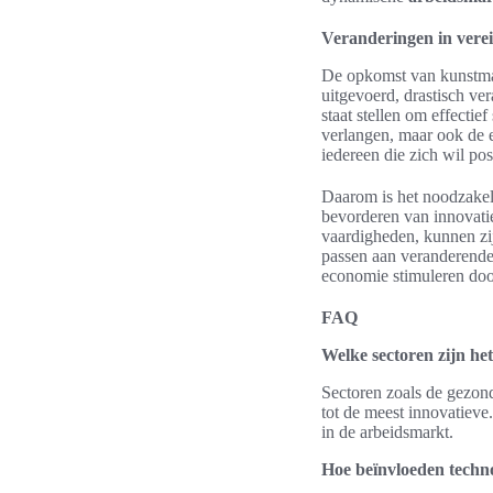
Veranderingen in vere
De opkomst van kunstmat
uitgevoerd, drastisch ve
staat stellen om effectie
verlangen, maar ook de e
iedereen die zich wil po
Daarom is het noodzakeli
bevorderen van innovatie
vaardigheden, kunnen zij
passen aan veranderend
economie stimuleren doo
FAQ
Welke sectoren zijn he
Sectoren zoals de gezon
tot de meest innovatieve
in de arbeidsmarkt.
Hoe beïnvloeden techn