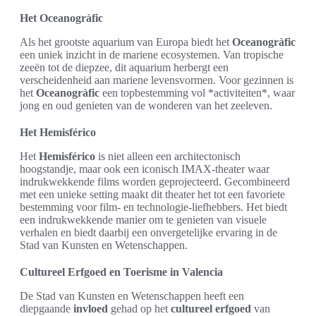
Het Oceanogràfic
Als het grootste aquarium van Europa biedt het
Oceanogràfic
een uniek inzicht in de mariene ecosystemen. Van tropische
zeeën tot de diepzee, dit aquarium herbergt een
verscheidenheid aan mariene levensvormen. Voor gezinnen is
het
Oceanogràfic
een topbestemming vol *activiteiten*, waar
jong en oud genieten van de wonderen van het zeeleven.
Het Hemisférico
Het
Hemisférico
is niet alleen een architectonisch
hoogstandje, maar ook een iconisch IMAX-theater waar
indrukwekkende films worden geprojecteerd. Gecombineerd
met een unieke setting maakt dit theater het tot een favoriete
bestemming voor film- en technologie-liefhebbers. Het biedt
een indrukwekkende manier om te genieten van visuele
verhalen en biedt daarbij een onvergetelijke ervaring in de
Stad van Kunsten en Wetenschappen.
Cultureel Erfgoed en Toerisme in Valencia
De Stad van Kunsten en Wetenschappen heeft een
diepgaande
invloed
gehad op het
cultureel erfgoed
van