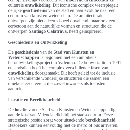
culturele
ontwikkeling
. Dit iconische complex weerspiegelt
de rijke
geschiedenis
van de stad en haar evolutie naar een
centrum van kunst en wetenschap. De architecturale
ontwerpen zijn niet alleen visueel opvallend, maar ook een
eerbetoon aan de natuurlijke vormen en structuren die de
ontwerper,
Santiago Calatrava
, heeft geïnspireerd.
Geschiedenis en Ontwikkeling
De
geschiedenis
van de
Stad van Kunsten en
Wetenschappen
is begonnen met een ambitieus
herontwikkelingsproject in
Valencia
. De bouw startte in 1991
en sindsdien heeft het complex verschillende fasen van
ontwikkeling
doorgemaakt. Dit heeft geleid tot de inclusie
van verschillende wonderlijke structuren die samen een
unieke sfeer creëren, die zowel inwoners als toeristen
aantrekt.
Locatie en Bereikbaarheid
De
locatie
van de Stad van Kunsten en Wetenschappen ligt
aan de kust van Valencia, dichtbij het stadscentrum. Deze
strategische positie zorgt voor uitstekende
bereikbaarheid
.
Bezoekers kunnen eenvoudig met de metro of bus arriveren.