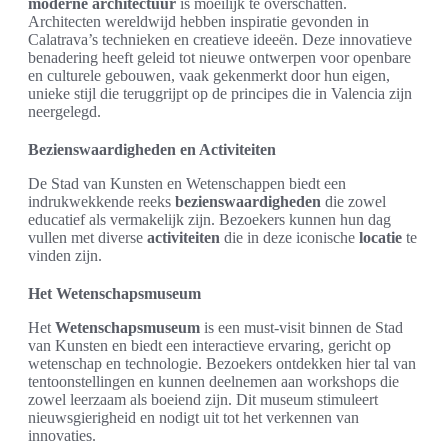
moderne architectuur
is moeilijk te overschatten.
Architecten wereldwijd hebben inspiratie gevonden in
Calatrava’s technieken en creatieve ideeën. Deze innovatieve
benadering heeft geleid tot nieuwe ontwerpen voor openbare
en culturele gebouwen, vaak gekenmerkt door hun eigen,
unieke stijl die teruggrijpt op de principes die in Valencia zijn
neergelegd.
Bezienswaardigheden en Activiteiten
De Stad van Kunsten en Wetenschappen biedt een
indrukwekkende reeks
bezienswaardigheden
die zowel
educatief als vermakelijk zijn. Bezoekers kunnen hun dag
vullen met diverse
activiteiten
die in deze iconische
locatie
te
vinden zijn.
Het Wetenschapsmuseum
Het
Wetenschapsmuseum
is een must-visit binnen de Stad
van Kunsten en biedt een interactieve ervaring, gericht op
wetenschap en technologie. Bezoekers ontdekken hier tal van
tentoonstellingen en kunnen deelnemen aan workshops die
zowel leerzaam als boeiend zijn. Dit museum stimuleert
nieuwsgierigheid en nodigt uit tot het verkennen van
innovaties.