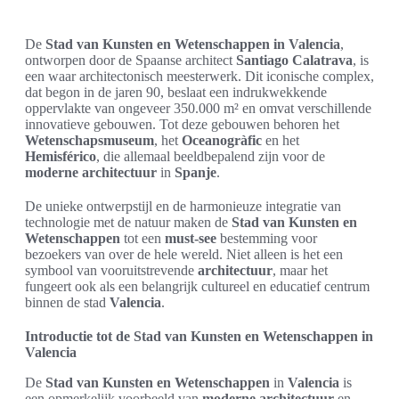
De
Stad van Kunsten en Wetenschappen in Valencia
,
ontworpen door de Spaanse architect
Santiago Calatrava
, is
een waar architectonisch meesterwerk. Dit iconische complex,
dat begon in de jaren 90, beslaat een indrukwekkende
oppervlakte van ongeveer 350.000 m² en omvat verschillende
innovatieve gebouwen. Tot deze gebouwen behoren het
Wetenschapsmuseum
, het
Oceanogràfic
en het
Hemisférico
, die allemaal beeldbepalend zijn voor de
moderne architectuur
in
Spanje
.
De unieke ontwerpstijl en de harmonieuze integratie van
technologie met de natuur maken de
Stad van Kunsten en
Wetenschappen
tot een
must-see
bestemming voor
bezoekers van over de hele wereld. Niet alleen is het een
symbool van vooruitstrevende
architectuur
, maar het
fungeert ook als een belangrijk cultureel en educatief centrum
binnen de stad
Valencia
.
Introductie tot de Stad van Kunsten en Wetenschappen in
Valencia
De
Stad van Kunsten en Wetenschappen
in
Valencia
is
een opmerkelijk voorbeeld van
moderne architectuur
en