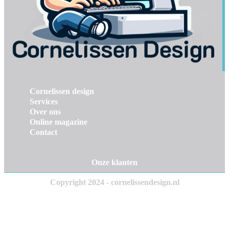
Cornelissen design
Services
Over ons
Online magazine
Contact
Onze klanten
Copyright 2024 - cornelissendesign.nl