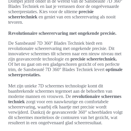
Dompel jezelf onder in de wereld van de Sansbeauté 7D 360°
Blades Techniek en laat je verrassen door de ongeëvenaarde
scheerprestaties. Kies voor de ultieme
precisie
scheertechniek
en geniet van een scheerervaring als nooit
tevoren.
Revolutionaire scheerervaring met ongekende precisie.
De Sansbeauté 7D 360° Blades Techniek biedt een
revolutionaire scheerervaring met ongekende precisie. Dit
innovatieve scheermes tilt scheren naar een nieuw niveau met
zijn geavanceerde technologie en
precisie scheertechniek.
Of het nu gaat om een gladgeschoren gezicht of een perfecte
trim, de Sansbeauté 7D 360° Blades Techniek levert
optimale
scheerprestaties.
Met zijn unieke 7D scheermes technologie komt dit
baanbrekende scheermes tegemoet aan de behoeften van
moderne mannen en vrouwen. De
revolutionaire scheermes
techniek
zorgt voor een nauwkeurige en comfortabele
scheerervaring, waarbij elk haartje met precisie wordt
verwijderd. Dankzij de geavanceerde 360° scheerbladen volgt
dit scheermes moeiteloos de contouren van het gezicht, wat
resulteert in een ongeëvenaard glad scheerresultaat.