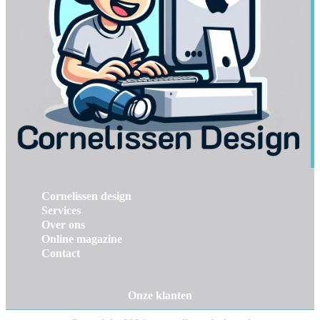
Cornelissen design
Services
Over ons
Online magazine
Contact
Onze klanten