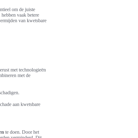
ntieel om de juiste
 hebben vaak betere
 vermijden van kwetsbare
gerust met technologieën
mbineren met de
schadigen.
schade aan kwetsbare
en
te doen. Door het
orden verminderd. Dit