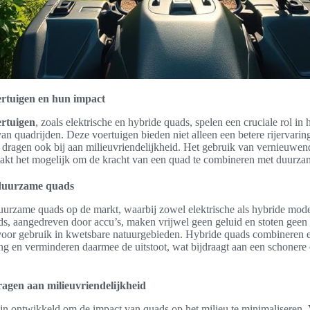
rtuigen en hun impact
rtuigen
, zoals elektrische en hybride quads, spelen een cruciale rol in
an quadrijden. Deze voertuigen bieden niet alleen een betere rijervarin
 dragen ook bij aan milieuvriendelijkheid. Het gebruik van vernieuwend
aakt het mogelijk om de kracht van een quad te combineren met duurzam
 duurzame quads
duurzame quads op de markt, waarbij zowel elektrische als hybride mode
s, aangedreven door accu’s, maken vrijwel geen geluid en stoten geen s
 voor gebruik in kwetsbare natuurgebieden. Hybride quads combineren e
ing en verminderen daarmee de uitstoot, wat bijdraagt aan een schone
ragen aan milieuvriendelijkheid
jn ontwikkeld om de impact van quads op het milieu te minimaliseren.