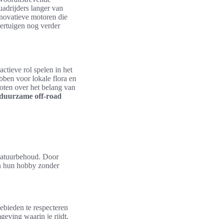
uadrijders langer van
nnovatieve motoren die
oertuigen nog verder
actieve rol spelen in het
ben voor lokale flora en
oten over het belang van
duurzame off-road
 natuurbehoud. Door
an hun hobby zonder
ebieden te respecteren
geving waarin je rijdt,