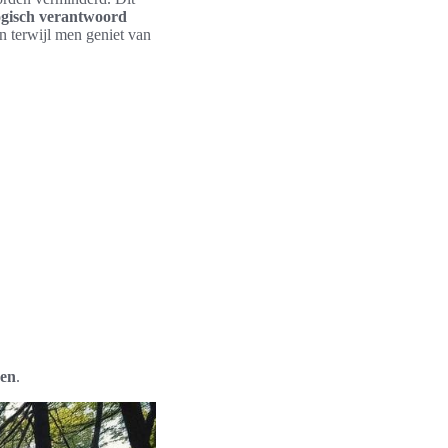
ogisch verantwoord
n terwijl men geniet van
den
.