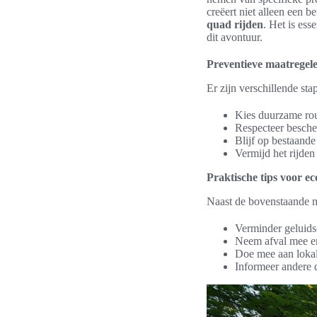
creëert niet alleen een 
quad rijden
. Het is es
dit avontuur.
Preventieve maatregel
Er zijn verschillende s
Kies duurzame rou
Respecteer besche
Blijf op bestaand
Vermijd het rijden
Praktische tips voor e
Naast de bovenstaande ma
Verminder geluidso
Neem afval mee en
Doe mee aan loka
Informeer andere 