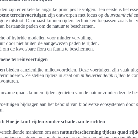
den zijn er enkele belangrijke principes te volgen. Ten eerste is het esse
oene terreinvoertuigen
zijn ontworpen met focus op
duurzaamheid
en
lagere uitstoot. Daarnaast kunnen rijders technieken toepassen zoals het
van bestaande paden om de natuur te beschermen.
che of hybride modellen voor minder vervuiling.
ur door niet buiten de aangewezen paden te rijden.
d om de kwetsbare flora en fauna te beschermen.
oene terreinvoertuigen
gen
bieden aanzienlijke milieuvoordelen. Deze voertuigen zijn vaak uit
 verminderen. Ze stellen rijders in staat om
milieuvriendelijk rijden
te co
avonturen.
uurzame quads kunnen rijders genieten van de natuur zonder deze te be
oertuigen bijdragen aan het behoud van biodiverse ecosystemen door 
n.
: Hoe je kunt rijden zonder schade aan te richten
 verschillende manieren om aan
natuurbescherming tijdens quad rijd
eventieve maatregelen kan de impact op natuur en milieu aanzienlijk w