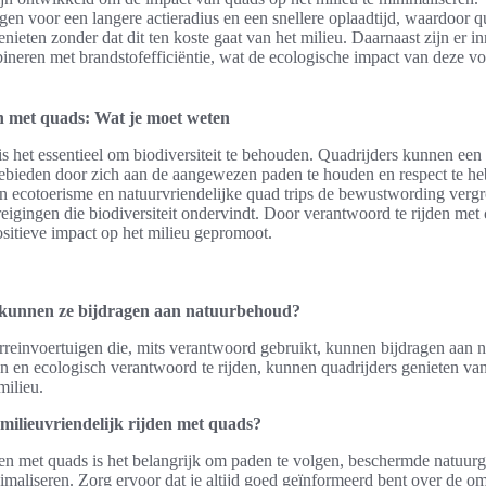
rgen voor een langere actieradius en een snellere oplaadtijd, waardoor q
ieten zonder dat dit ten koste gaat van het milieu. Daarnaast zijn er i
bineren met brandstofefficiëntie, wat de ecologische impact van deze v
n met quads: Wat je moet weten
is het essentieel om biodiversiteit te behouden. Quadrijders kunnen een 
bieden door zich aan de aangewezen paden te houden en respect te heb
 ecotoerisme en natuurvriendelijke quad trips de bewustwording vergr
igingen die biodiversiteit ondervindt. Door verantwoord te rijden met
sitieve impact op het milieu gepromoot.
 kunnen ze bijdragen aan natuurbehoud?
erreinvoertuigen die, mits verantwoord gebruikt, kunnen bijdragen aan
en en ecologisch verantwoord te rijden, kunnen quadrijders genieten v
milieu.
 milieuvriendelijk rijden met quads?
jden met quads is het belangrijk om paden te volgen, beschermde natuurg
nimaliseren. Zorg ervoor dat je altijd goed geïnformeerd bent over de om