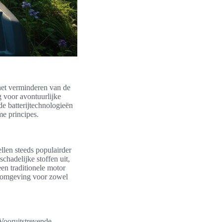
 het verminderen van de
g voor avontuurlijke
e batterijtechnologieën
e principes.
llen steeds populairder
chadelijke stoffen uit,
en traditionele motor
re omgeving voor zowel
 Vooruitstrevende