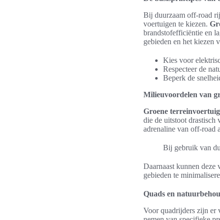
Bij duurzaam off-road rij
voertuigen te kiezen.
Gr
brandstofefficiëntie en 
gebieden en het kiezen 
Kies voor elektris
Respecteer de natu
Beperk de snelhei
Milieuvoordelen van gr
Groene terreinvoertui
die de uitstoot drastisch
adrenaline van off-road 
Bij gebruik van d
Daarnaast kunnen deze v
gebieden te minimalisere
Quads en natuurbehoud
Voor quadrijders zijn er
nemen van specifieke pr