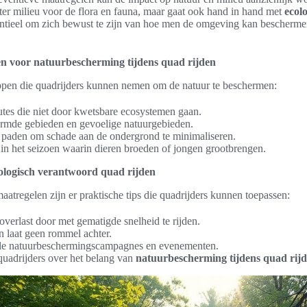
beter milieu voor de flora en fauna, maar gaat ook hand in hand met
ecol
sentieel om zich bewust te zijn van hoe men de omgeving kan bescherme
en voor natuurbescherming tijdens quad rijden
tappen die quadrijders kunnen nemen om de natuur te beschermen:
tes die niet door kwetsbare ecosystemen gaan.
rmde gebieden en gevoelige natuurgebieden.
e paden om schade aan de ondergrond te minimaliseren.
 in het seizoen waarin dieren broeden of jongen grootbrengen.
cologisch verantwoord quad rijden
atregelen zijn er praktische tips die quadrijders kunnen toepassen:
verlast door met gematigde snelheid te rijden.
 laat geen rommel achter.
le natuurbeschermingscampagnes en evenementen.
quadrijders over het belang van
natuurbescherming tijdens quad rij