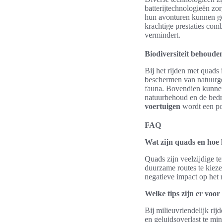
batterijtechnologieën zo
hun avonturen kunnen gen
krachtige prestaties com
vermindert.
Biodiversiteit behoude
Bij het rijden met quads 
beschermen van natuurge
fauna. Bovendien kunnen
natuurbehoud en de bedre
voertuigen
wordt een po
FAQ
Wat zijn quads en hoe
Quads zijn veelzijdige t
duurzame routes te kiez
negatieve impact op het 
Welke tips zijn er voor
Bij milieuvriendelijk ri
en geluidsoverlast te mi