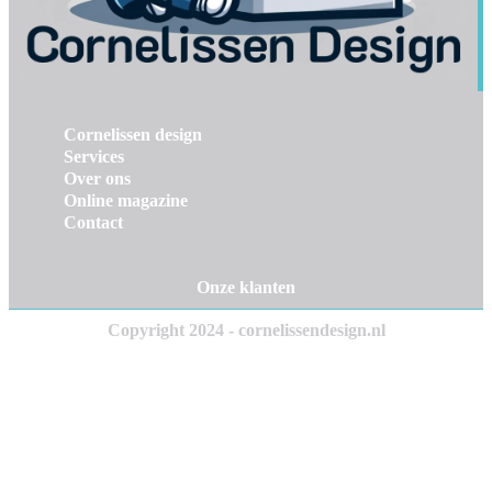
Cornelissen design
Services
Over ons
Online magazine
Contact
Onze klanten
Copyright 2024 - cornelissendesign.nl