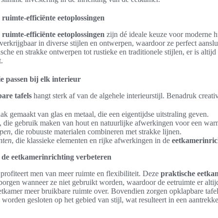
ruimte-efficiënte eetoplossingen
ruimte-efficiënte eetoplossingen
zijn dé ideale keuze voor moderne 
verkrijgbaar in diverse stijlen en ontwerpen, waardoor ze perfect aanslu
sche en strakke ontwerpen tot rustieke en traditionele stijlen, er is altij
.
e passen bij elk interieur
re tafels
hangt sterk af van de algehele interieurstijl. Benadruk creativ
aak gemaakt van glas en metaal, die een eigentijdse uitstraling geven.
, die gebruik maken van hout en natuurlijke afwerkingen voor een warm
rpen
, die robuuste materialen combineren met strakke lijnen.
nten
, die klassieke elementen en rijke afwerkingen in de
eetkamerinric
 de eetkamerinrichting verbeteren
profiteert men van meer ruimte en flexibiliteit. Deze
praktische eetk
rgen wanneer ze niet gebruikt worden, waardoor de eetruimte er altijd
 eetkamer meer bruikbare ruimte over. Bovendien zorgen opklapbare tafel
orden gesloten op het gebied van stijl, wat resulteert in een aantrekke