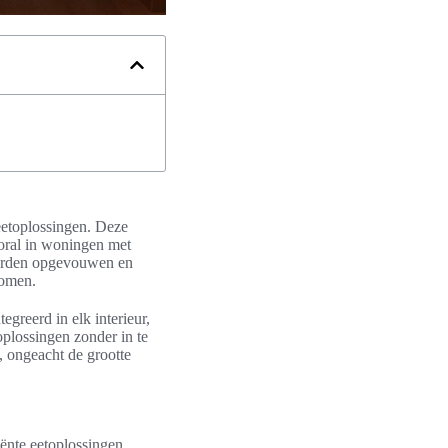
 eetoplossingen. Deze
oral in woningen met
rden opgevouwen en
komen.
greerd in elk interieur,
oplossingen zonder in te
, ongeacht de grootte
iënte eetoplossingen.