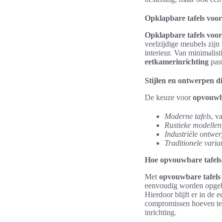
Opklapbare tafels voor 
Opklapbare tafels voor 
veelzijdige meubels zijn 
interieur. Van minimalisti
eetkamerinrichting
past
Stijlen en ontwerpen di
De keuze voor
opvouwba
Moderne tafels
, v
Rustieke modellen
Industriële ontwe
Traditionele varia
Hoe opvouwbare tafels
Met
opvouwbare tafels
eenvoudig worden opgebo
Hierdoor blijft er in de
compromissen hoeven te w
inrichting.