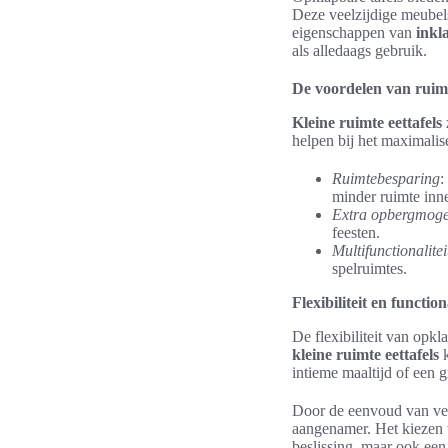
Deze veelzijdige meubel
eigenschappen van
inkl
als alledaags gebruik.
De voordelen van ruimt
Kleine ruimte eettafels
helpen bij het maximalis
Ruimtebesparing
:
minder ruimte inn
Extra opbergmoge
feesten.
Multifunctionalitei
spelruimtes.
Flexibiliteit en function
De flexibiliteit van opk
kleine ruimte eettafels
k
intieme maaltijd of een g
Door de eenvoud van verp
aangenamer. Het kiezen
beslissing, maar ook een