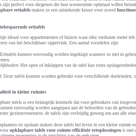
s zijn perfect voor diegenen die hun woonruimte optimaal willen benut
apbare eettafels
maken ze een uitstekende keuze voor zowel
functione
ebesparende eettafels
zijn ideaal voor appartementen of huizen waar elke vierkante meter telt
eren van het beschikbare oppervlak. Een aantal voordelen zijn:
 Eettafels kunnen eenvoudig worden ingeklapt wanneer ze niet in gebru
emen.
lijkheden
: Het open of inklappen van de tafel kan extra opslageenheden
t
: Deze tafels kunnen worden gebruikt voor verschillende doeleinden, 
aliteit in kleine ruimtes
lapbare tafels is een belangrijk kenmerk dat voor gebruikers van toegev
unnen eenvoudig worden aangepast aan de behoeften van de gebruiker
roter gezinsevenement, de tafels zijn veelzijdig genoeg om aan alle eise
laatsen en opslaan maken deze tafels het leven in een kleine ruimte e
 voor
opklapbare tafels voor ruimte-efficiënte eetoplossingen
is niet 
 slimme investering in de inrichting van de eetkamer.