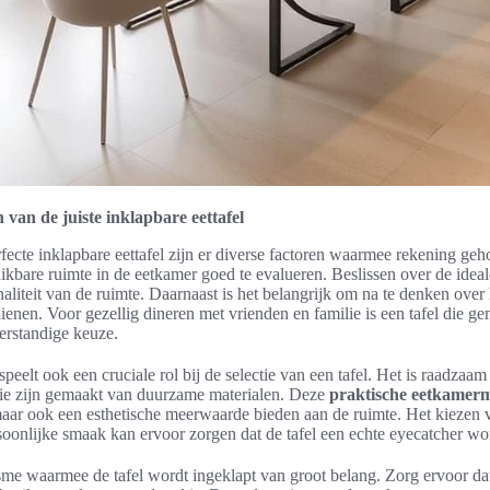
n van de juiste inklapbare eettafel
rfecte inklapbare eettafel zijn er diverse factoren waarmee rekening g
hikbare ruimte in de eetkamer goed te evalueren. Beslissen over de idea
naliteit van de ruimte. Daarnaast is het belangrijk om na te denken over
ienen. Voor gezellig dineren met vrienden en familie is een tafel die 
verstandige keuze.
r speelt ook een cruciale rol bij de selectie van een tafel. Het is raadza
ie zijn gemaakt van duurzame materialen. Deze
praktische eetkamer
 maar ook een esthetische meerwaarde bieden aan de ruimte. Het kiezen
onlijke smaak kan ervoor zorgen dat de tafel een echte eyecatcher wor
sme waarmee de tafel wordt ingeklapt van groot belang. Zorg ervoor da