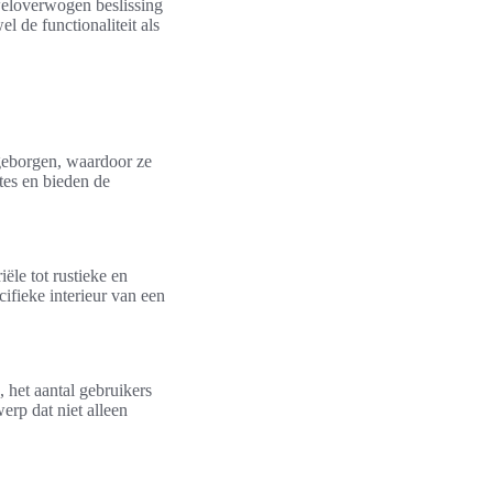
weloverwogen beslissing
el de functionaliteit als
geborgen, waardoor ze
mtes en bieden de
ële tot rustieke en
ecifieke interieur van een
, het aantal gebruikers
erp dat niet alleen