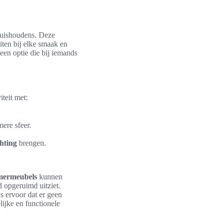
huishoudens. Deze
iten bij elke smaak en
d een optie die bij iemands
iteit met:
ere sfeer.
hting
brengen.
amermeubels
kunnen
 opgeruimd uitziet.
s ervoor dat er geen
lijke en functionele