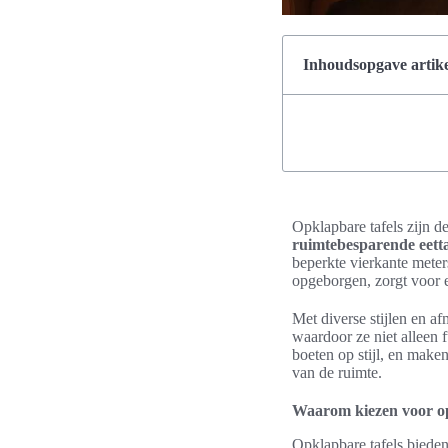
Inhoudsopgave artike
Opklapbare tafels zijn d
ruimtebesparende eetta
beperkte vierkante met
opgeborgen, zorgt voor e
Met diverse stijlen en a
waardoor ze niet alleen 
boeten op stijl, en make
van de ruimte.
Waarom kiezen voor op
Opklapbare tafels bieden