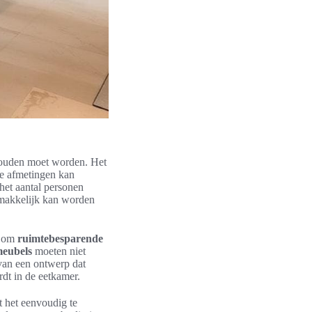
ehouden moet worden. Het
le afmetingen kan
 het aantal personen
gemakkelijk kan worden
am om
ruimtebesparende
meubels
moeten niet
 van een ontwerp dat
dt in de eetkamer.
t het eenvoudig te