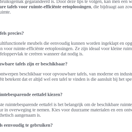
gebruiksgemak gegarandeerd is. Door deze tips te volgen, kan men een 
re tafels voor ruimte-efficiënte eetoplossingen
, die bijdraagt aan zow
ruimte.
els precies?
multifunctionele meubels die eenvoudig kunnen worden ingeklapt en op
n voor ruimte-efficiënte eetoplossingen. Ze zijn ideaal voor kleine rui
feloppervlak te creëren wanneer dat nodig is.
uwbare tafels zijn er beschikbaar?
en ontwerpen beschikbaar voor opvouwbare tafels, van moderne en industri
t betekent dat er altijd wel een tafel te vinden is die aansluit bij het sp
uimtebesparende eettafel kiezen?
ste ruimtebesparende eettafel is het belangrijk om de beschikbare ruimte
ieur in overweging te nemen. Kies voor duurzame materialen en een ontw
thetisch aangenaam is.
els eenvoudig te gebruiken?