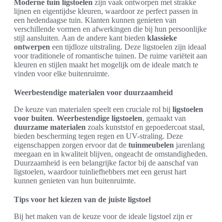
Moderne tuin ligstoelen
zijn vaak ontworpen met strakke
lijnen en eigentijdse kleuren, waardoor ze perfect passen in
een hedendaagse tuin. Klanten kunnen genieten van
verschillende vormen en afwerkingen die bij hun persoonlijke
stijl aansluiten. Aan de andere kant bieden
klassieke
ontwerpen
een tijdloze uitstraling. Deze ligstoelen zijn ideaal
voor traditionele of romantische tuinen. De ruime variëteit aan
kleuren en stijlen maakt het mogelijk om de ideale match te
vinden voor elke buitenruimte.
Weerbestendige materialen voor duurzaamheid
De keuze van materialen speelt een cruciale rol bij
ligstoelen
voor buiten
.
Weerbestendige ligstoelen
, gemaakt van
duurzame materialen
zoals kunststof en gepoedercoat staal,
bieden bescherming tegen regen en UV-straling. Deze
eigenschappen zorgen ervoor dat de
tuinmeubelen
jarenlang
meegaan en in kwaliteit blijven, ongeacht de omstandigheden.
Duurzaamheid is een belangrijke factor bij de aanschaf van
ligstoelen, waardoor tuinliefhebbers met een gerust hart
kunnen genieten van hun buitenruimte.
Tips voor het kiezen van de juiste ligstoel
Bij het maken van de keuze voor de ideale ligstoel zijn er