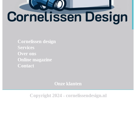
Cornelissen design
Services
Over ons
Online magazine
Contact
Onze klanten
Copyright 2024 - cornelissendesign.nl