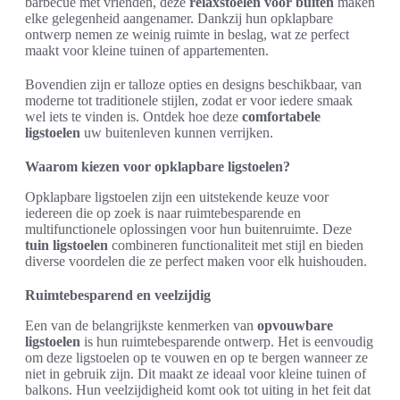
barbecue met vrienden, deze
relaxstoelen voor buiten
maken
elke gelegenheid aangenamer. Dankzij hun opklapbare
ontwerp nemen ze weinig ruimte in beslag, wat ze perfect
maakt voor kleine tuinen of appartementen.
Bovendien zijn er talloze opties en designs beschikbaar, van
moderne tot traditionele stijlen, zodat er voor iedere smaak
wel iets te vinden is. Ontdek hoe deze
comfortabele
ligstoelen
uw buitenleven kunnen verrijken.
Waarom kiezen voor opklapbare ligstoelen?
Opklapbare ligstoelen zijn een uitstekende keuze voor
iedereen die op zoek is naar ruimtebesparende en
multifunctionele oplossingen voor hun buitenruimte. Deze
tuin ligstoelen
combineren functionaliteit met stijl en bieden
diverse voordelen die ze perfect maken voor elk huishouden.
Ruimtebesparend en veelzijdig
Een van de belangrijkste kenmerken van
opvouwbare
ligstoelen
is hun ruimtebesparende ontwerp. Het is eenvoudig
om deze ligstoelen op te vouwen en op te bergen wanneer ze
niet in gebruik zijn. Dit maakt ze ideaal voor kleine tuinen of
balkons. Hun veelzijdigheid komt ook tot uiting in het feit dat