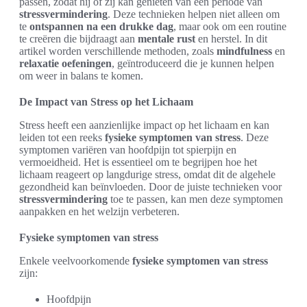
passen, zodat hij of zij kan genieten van een periode van
stressvermindering
. Deze technieken helpen niet alleen om
te
ontspannen na een drukke dag
, maar ook om een routine
te creëren die bijdraagt aan
mentale rust
en herstel. In dit
artikel worden verschillende methoden, zoals
mindfulness
en
relaxatie oefeningen
, geïntroduceerd die je kunnen helpen
om weer in balans te komen.
De Impact van Stress op het Lichaam
Stress heeft een aanzienlijke impact op het lichaam en kan
leiden tot een reeks
fysieke symptomen van stress
. Deze
symptomen variëren van hoofdpijn tot spierpijn en
vermoeidheid. Het is essentieel om te begrijpen hoe het
lichaam reageert op langdurige stress, omdat dit de algehele
gezondheid kan beïnvloeden. Door de juiste technieken voor
stressvermindering
toe te passen, kan men deze symptomen
aanpakken en het welzijn verbeteren.
Fysieke symptomen van stress
Enkele veelvoorkomende
fysieke symptomen van stress
zijn:
Hoofdpijn