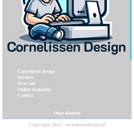
Cornelissen design
Services
Over ons
Online magazine
Contact
Onze klanten
Copyright 2024 - cornelissendesign.nl