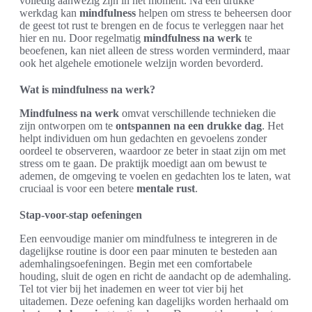
volledig aanwezig zijn in het moment. Na een drukke
werkdag kan
mindfulness
helpen om stress te beheersen door
de geest tot rust te brengen en de focus te verleggen naar het
hier en nu. Door regelmatig
mindfulness na werk
te
beoefenen, kan niet alleen de stress worden verminderd, maar
ook het algehele emotionele welzijn worden bevorderd.
Wat is mindfulness na werk?
Mindfulness na werk
omvat verschillende technieken die
zijn ontworpen om te
ontspannen na een drukke dag
. Het
helpt individuen om hun gedachten en gevoelens zonder
oordeel te observeren, waardoor ze beter in staat zijn om met
stress om te gaan. De praktijk moedigt aan om bewust te
ademen, de omgeving te voelen en gedachten los te laten, wat
cruciaal is voor een betere
mentale rust
.
Stap-voor-stap oefeningen
Een eenvoudige manier om mindfulness te integreren in de
dagelijkse routine is door een paar minuten te besteden aan
ademhalingsoefeningen. Begin met een comfortabele
houding, sluit de ogen en richt de aandacht op de ademhaling.
Tel tot vier bij het inademen en weer tot vier bij het
uitademen. Deze oefening kan dagelijks worden herhaald om