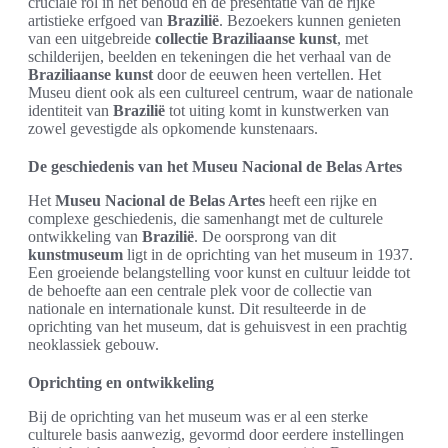
cruciale rol in het behoud en de presentatie van de rijke
artistieke erfgoed van
Brazilië
. Bezoekers kunnen genieten
van een uitgebreide
collectie Braziliaanse kunst
, met
schilderijen, beelden en tekeningen die het verhaal van de
Braziliaanse kunst
door de eeuwen heen vertellen. Het
Museu dient ook als een cultureel centrum, waar de nationale
identiteit van
Brazilië
tot uiting komt in kunstwerken van
zowel gevestigde als opkomende kunstenaars.
De geschiedenis van het Museu Nacional de Belas Artes
Het
Museu Nacional de Belas Artes
heeft een rijke en
complexe geschiedenis, die samenhangt met de culturele
ontwikkeling van
Brazilië
. De oorsprong van dit
kunstmuseum
ligt in de oprichting van het museum in 1937.
Een groeiende belangstelling voor kunst en cultuur leidde tot
de behoefte aan een centrale plek voor de collectie van
nationale en internationale kunst. Dit resulteerde in de
oprichting van het museum, dat is gehuisvest in een prachtig
neoklassiek gebouw.
Oprichting en ontwikkeling
Bij de oprichting van het museum was er al een sterke
culturele basis aanwezig, gevormd door eerdere instellingen