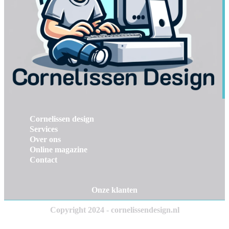
Cornelissen design
Services
Over ons
Online magazine
Contact
Onze klanten
Copyright 2024 - cornelissendesign.nl