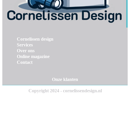
Cornelissen design
Services
Over ons
Online magazine
Contact
Onze klanten
Copyright 2024 - cornelissendesign.nl