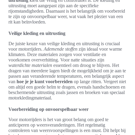
uitrusting
kiest die veilig en comfortabel is. De kleding en
uitrusting moet aangepast zijn aan de specifieke
rijomstandigheden. Daarnaast is het belangrijk om voorbereid
te zijn op onvoorspelbaar weer, wat vaak het plezier van een
rit kan beïnvloeden.
Veilige kleding en uitrusting
De juiste keuze van veilige kleding en uitrusting is cruciaal
voor motorrijders.
Ademende stoffen
zijn ideaal voor warme
klimaten. Deze materialen zorgen voor ventilatie en
voorkomen oververhitting. Voor natte situaties zijn
waterdichte materialen
essentieel om droog te blijven. Het
dragen van meerdere lagen biedt de mogelijkheid om je aan te
passen aan veranderende temperaturen, een belangrijk aspect
van
hoe je je kunt voorbereiden
op lange ritten. Vergeet niet
om altijd een goede helm te dragen, evenals handschoenen en
beschermende uitrusting zoals jassen en broeken van speciaal
motorkledingmateriaal.
Voorbereiding op onvoorspelbaar weer
Voor motorrijders is het van groot belang om goed te
anticiperen op weersveranderingen. Het regelmatig
controleren van weersvoorspellingen is een must. Dit helpt bij