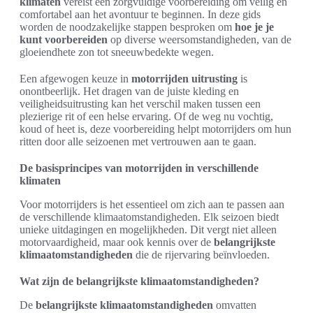
klimaten
vereist een zorgvuldige voorbereiding om veilig en
comfortabel aan het avontuur te beginnen. In deze gids
worden de noodzakelijke stappen besproken om
hoe je je
kunt voorbereiden
op diverse weersomstandigheden, van de
gloeiendhete zon tot sneeuwbedekte wegen.
Een afgewogen keuze in
motorrijden uitrusting
is
onontbeerlijk. Het dragen van de juiste kleding en
veiligheidsuitrusting kan het verschil maken tussen een
plezierige rit of een helse ervaring. Of de weg nu vochtig,
koud of heet is, deze voorbereiding helpt motorrijders om hun
ritten door alle seizoenen met vertrouwen aan te gaan.
De basisprincipes van motorrijden in verschillende
klimaten
Voor motorrijders is het essentieel om zich aan te passen aan
de verschillende klimaatomstandigheden. Elk seizoen biedt
unieke uitdagingen en mogelijkheden. Dit vergt niet alleen
motorvaardigheid, maar ook kennis over de
belangrijkste
klimaatomstandigheden
die de rijervaring beïnvloeden.
Wat zijn de belangrijkste klimaatomstandigheden?
De
belangrijkste klimaatomstandigheden
omvatten