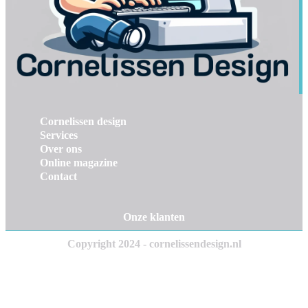
Cornelissen design
Services
Over ons
Online magazine
Contact
Onze klanten
Copyright 2024 - cornelissendesign.nl