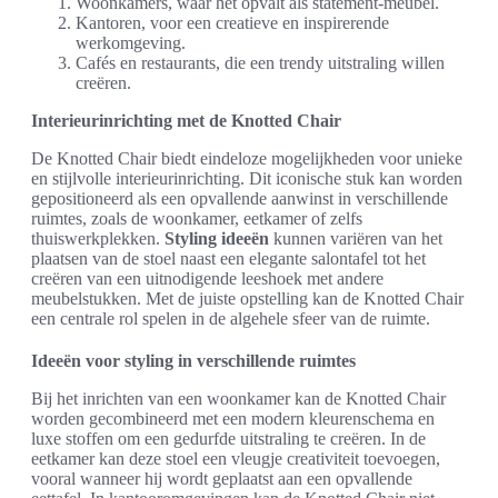
Woonkamers, waar het opvalt als statement-meubel.
Kantoren, voor een creatieve en inspirerende
werkomgeving.
Cafés en restaurants, die een trendy uitstraling willen
creëren.
Interieurinrichting met de Knotted Chair
De Knotted Chair biedt eindeloze mogelijkheden voor unieke
en stijlvolle interieurinrichting. Dit iconische stuk kan worden
gepositioneerd als een opvallende aanwinst in verschillende
ruimtes, zoals de woonkamer, eetkamer of zelfs
thuiswerkplekken.
Styling ideeën
kunnen variëren van het
plaatsen van de stoel naast een elegante salontafel tot het
creëren van een uitnodigende leeshoek met andere
meubelstukken. Met de juiste opstelling kan de Knotted Chair
een centrale rol spelen in de algehele sfeer van de ruimte.
Ideeën voor styling in verschillende ruimtes
Bij het inrichten van een woonkamer kan de Knotted Chair
worden gecombineerd met een modern kleurenschema en
luxe stoffen om een gedurfde uitstraling te creëren. In de
eetkamer kan deze stoel een vleugje creativiteit toevoegen,
vooral wanneer hij wordt geplaatst aan een opvallende