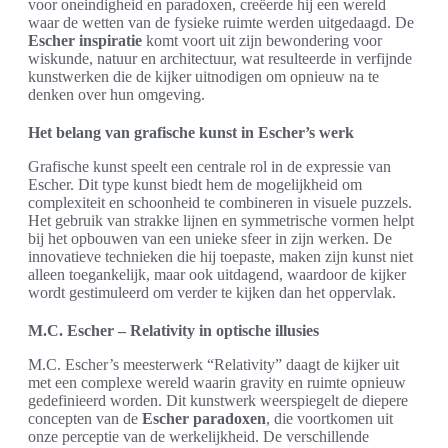
voor oneindigheid en paradoxen, creëerde hij een wereld
waar de wetten van de fysieke ruimte werden uitgedaagd. De
Escher inspiratie
komt voort uit zijn bewondering voor
wiskunde, natuur en architectuur, wat resulteerde in verfijnde
kunstwerken die de kijker uitnodigen om opnieuw na te
denken over hun omgeving.
Het belang van grafische kunst in Escher’s werk
Grafische kunst speelt een centrale rol in de expressie van
Escher. Dit type kunst biedt hem de mogelijkheid om
complexiteit en schoonheid te combineren in visuele puzzels.
Het gebruik van strakke lijnen en symmetrische vormen helpt
bij het opbouwen van een unieke sfeer in zijn werken. De
innovatieve technieken die hij toepaste, maken zijn kunst niet
alleen toegankelijk, maar ook uitdagend, waardoor de kijker
wordt gestimuleerd om verder te kijken dan het oppervlak.
M.C. Escher – Relativity in optische illusies
M.C. Escher’s meesterwerk “Relativity” daagt de kijker uit
met een complexe wereld waarin gravity en ruimte opnieuw
gedefinieerd worden. Dit kunstwerk weerspiegelt de diepere
concepten van de
Escher paradoxen
, die voortkomen uit
onze perceptie van de werkelijkheid. De verschillende