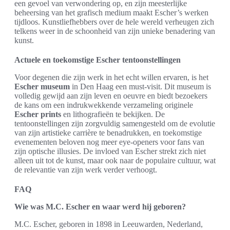
een gevoel van verwondering op, en zijn meesterlijke
beheersing van het grafisch medium maakt Escher’s werken
tijdloos. Kunstliefhebbers over de hele wereld verheugen zich
telkens weer in de schoonheid van zijn unieke benadering van
kunst.
Actuele en toekomstige Escher tentoonstellingen
Voor degenen die zijn werk in het echt willen ervaren, is het
Escher museum
in Den Haag een must-visit. Dit museum is
volledig gewijd aan zijn leven en oeuvre en biedt bezoekers
de kans om een indrukwekkende verzameling originele
Escher prints
en lithografieën te bekijken. De
tentoonstellingen zijn zorgvuldig samengesteld om de evolutie
van zijn artistieke carrière te benadrukken, en toekomstige
evenementen beloven nog meer eye-openers voor fans van
zijn optische illusies. De invloed van Escher strekt zich niet
alleen uit tot de kunst, maar ook naar de populaire cultuur, wat
de relevantie van zijn werk verder verhoogt.
FAQ
Wie was M.C. Escher en waar werd hij geboren?
M.C. Escher, geboren in 1898 in Leeuwarden, Nederland,