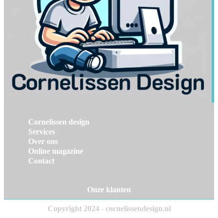
Cornelissen design
Services
Over ons
Online magazine
Contact
Onze klanten
Copyright 2024 - cornelissendesign.nl