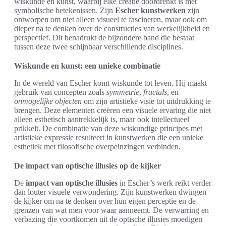
wiskunde en kunst, waarbij elke creatie doordrenkt is met
symbolische betekenissen. Zijn
Escher kunstwerken
zijn
ontworpen om niet alleen visueel te fascineren, maar ook om
dieper na te denken over de constructies van werkelijkheid en
perspectief. Dit benadrukt de bijzondere band die bestaat
tussen deze twee schijnbaar verschillende disciplines.
Wiskunde en kunst: een unieke combinatie
In de wereld van Escher komt wiskunde tot leven. Hij maakt
gebruik van concepten zoals
symmetrie
,
fractals
, en
onmogelijke objecten
om zijn artistieke visie tot uitdrukking te
brengen. Deze elementen creëren een visuele ervaring die niet
alleen esthetisch aantrekkelijk is, maar ook intellectueel
prikkelt. De combinatie van deze wiskundige principes met
artistieke expressie resulteert in kunstwerken die een unieke
esthetiek met filosofische overpeinzingen verbinden.
De impact van optische illusies op de kijker
De
impact van optische illusies
in Escher’s werk reikt verder
dan louter visuele verwondering. Zijn kunstwerken dwingen
de kijker om na te denken over hun eigen perceptie en de
grenzen van wat men voor waar aanneemt. De verwarring en
verbazing die voortkomen uit de optische illusies moedigen