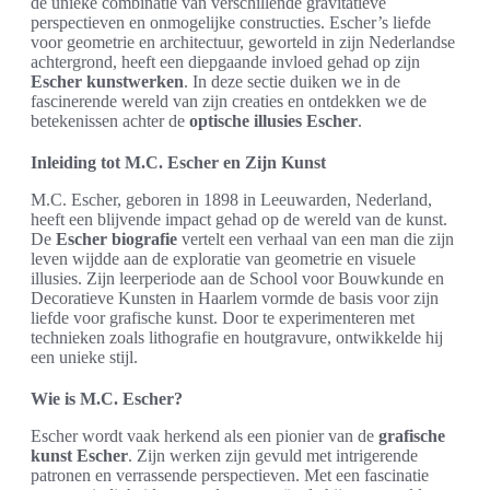
de unieke combinatie van verschillende gravitatieve
perspectieven en onmogelijke constructies. Escher’s liefde
voor geometrie en architectuur, geworteld in zijn Nederlandse
achtergrond, heeft een diepgaande invloed gehad op zijn
Escher kunstwerken
. In deze sectie duiken we in de
fascinerende wereld van zijn creaties en ontdekken we de
betekenissen achter de
optische illusies Escher
.
Inleiding tot M.C. Escher en Zijn Kunst
M.C. Escher, geboren in 1898 in Leeuwarden, Nederland,
heeft een blijvende impact gehad op de wereld van de kunst.
De
Escher biografie
vertelt een verhaal van een man die zijn
leven wijdde aan de exploratie van geometrie en visuele
illusies. Zijn leerperiode aan de School voor Bouwkunde en
Decoratieve Kunsten in Haarlem vormde de basis voor zijn
liefde voor grafische kunst. Door te experimenteren met
technieken zoals lithografie en houtgravure, ontwikkelde hij
een unieke stijl.
Wie is M.C. Escher?
Escher wordt vaak herkend als een pionier van de
grafische
kunst Escher
. Zijn werken zijn gevuld met intrigerende
patronen en verrassende perspectieven. Met een fascinatie