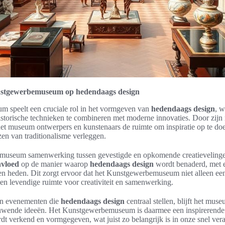
nstgewerbemuseum op hedendaags design
 speelt een cruciale rol in het vormgeven van
hedendaags design
, w
storische technieken te combineren met moderne innovaties. Door zijn r
het museum ontwerpers en kunstenaars de ruimte om inspiratie op te do
en van traditionalisme verleggen.
t museum samenwerking tussen gevestigde en opkomende creatievelingen
nvloed
op de manier waarop
hedendaags design
wordt benaderd, met 
en heden. Dit zorgt ervoor dat het Kunstgewerbemuseum niet alleen een
n levendige ruimte voor creativiteit en samenwerking.
en evenementen die
hedendaags design
centraal stellen, blijft het muse
uwende ideeën. Het Kunstgewerbemuseum is daarmee een inspirerende
t verkend en vormgegeven, wat juist zo belangrijk is in onze snel ver