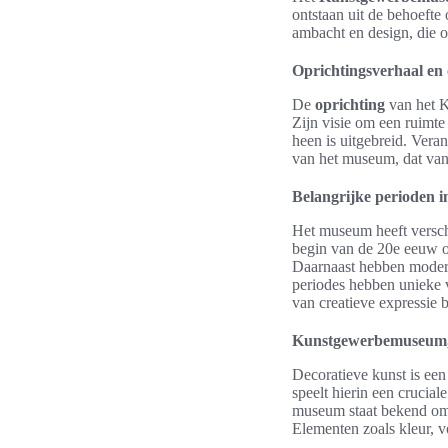
ontstaan uit de behoeft
ambacht en design, die 
Oprichtingsverhaal en
De
oprichting
van het K
Zijn visie om een ruimte 
heen is uitgebreid. Vera
van het museum, dat van
Belangrijke perioden i
Het museum heeft versch
begin van de 20e eeuw op
Daarnaast hebben modern
periodes hebben unieke 
van creatieve expressie b
Kunstgewerbemuseum, B
Decoratieve kunst is ee
speelt hierin een crucia
museum staat bekend om 
Elementen zoals kleur, v