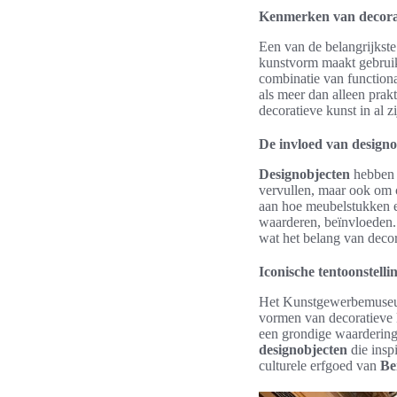
Kenmerken van decora
Een van de belangrijkst
kunstvorm maakt gebruik 
combinatie van functiona
als meer dan alleen pra
decoratieve kunst in al 
De invloed van designo
Designobjecten
hebben 
vervullen, maar ook om 
aan hoe meubelstukken 
waarderen, beïnvloeden
wat het belang van decor
Iconische tentoonstell
Het Kunstgewerbemuseum
vormen van decoratieve 
een grondige waardering
designobjecten
die insp
culturele erfgoed van
Be