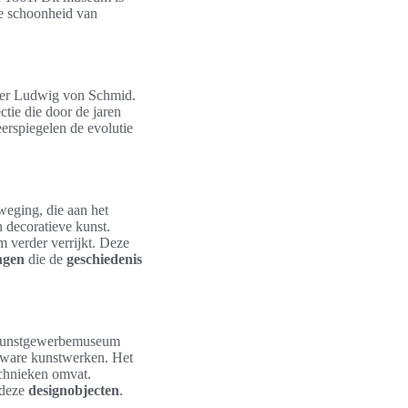
e schoonheid van
ner Ludwig von Schmid.
ctie die door de jaren
eerspiegelen de evolutie
weging, die aan het
 decoratieve kunst.
 verder verrijkt. Deze
ingen
die de
geschiedenis
et Kunstgewerbemuseum
in ware kunstwerken. Het
technieken omvat.
 deze
designobjecten
.