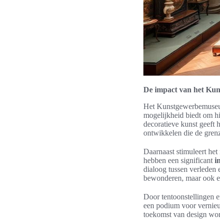
De impact van het Ku
Het Kunstgewerbemuseum
mogelijkheid biedt om hi
decoratieve kunst geeft 
ontwikkelen die de grenz
Daarnaast stimuleert he
hebben een significant
i
dialoog tussen verleden 
bewonderen, maar ook ee
Door tentoonstellingen 
een podium voor vernie
toekomst van design word