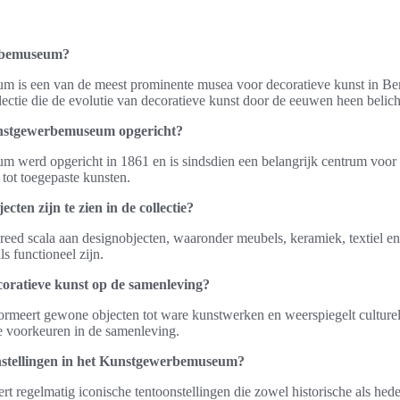
rbemuseum?
is een van de meest prominente musea voor decoratieve kunst in Berl
llectie die de evolutie van decoratieve kunst door de eeuwen heen belich
nstgewerbemuseum opgericht?
werd opgericht in 1861 en is sindsdien een belangrijk centrum voor 
 tot toegepaste kunsten.
cten zijn te zien in de collectie?
reed scala aan designobjecten, waaronder meubels, keramiek, textiel e
ls functioneel zijn.
coratieve kunst op de samenleving?
ormeert gewone objecten tot ware kunstwerken en weerspiegelt culture
che voorkeuren in de samenleving.
onstellingen in het Kunstgewerbemuseum?
rt regelmatig iconische tentoonstellingen die zowel historische als he