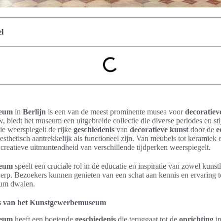
l
seum
in
Berlijn
is een van de meest prominente musea voor
decoratiev
, biedt het museum een uitgebreide collectie die diverse periodes en st
ie weerspiegelt de rijke
geschiedenis
van
decoratieve kunst
door de
e
sthetisch aantrekkelijk als functioneel zijn. Van meubels tot keramiek en 
 creatieve uitmuntendheid van verschillende tijdperken weerspiegelt.
seum
speelt een cruciale rol in de educatie en inspiratie van zowel kunst
werp. Bezoekers kunnen genieten van een schat aan kennis en ervaring t
eum dwalen.
is van het Kunstgewerbemuseum
seum
heeft een boeiende
geschiedenis
die teruggaat tot de
oprichting
in