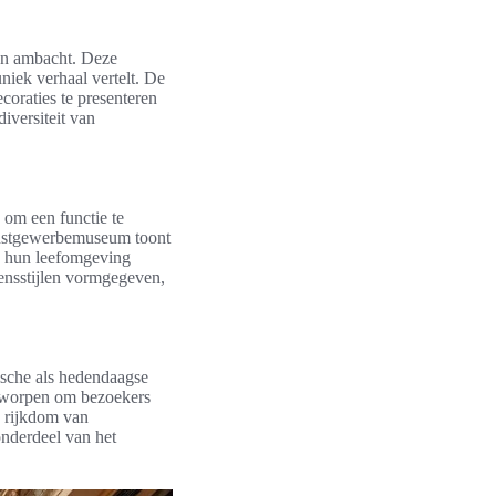
 en ambacht. Deze
niek verhaal vertelt. De
coraties te presenteren
versiteit van
 om een functie te
unstgewerbemuseum toont
 hun leefomgeving
vensstijlen vormgegeven,
ische als hedendaagse
tworpen om bezoekers
n rijkdom van
onderdeel van het