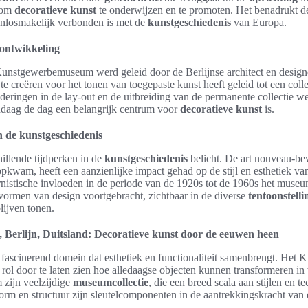
e om
decoratieve kunst
te onderwijzen en te promoten. Het benadrukt d
onlosmakelijk verbonden is met de
kunstgeschiedenis
van Europa.
 ontwikkeling
unstgewerbemuseum werd geleid door de Berlijnse architect en desig
te creëren voor het tonen van toegepaste kunst heeft geleid tot een colle
nderingen in de lay-out en de uitbreiding van de permanente collectie w
daag de dag een belangrijk centrum voor
decoratieve kunst
is.
n de kunstgeschiedenis
illende tijdperken in de
kunstgeschiedenis
belicht. De art nouveau-be
kwam, heeft een aanzienlijke impact gehad op de stijl en esthetiek van
istische invloeden in de periode van de 1920s tot de 1960s het museum
vormen van design voortgebracht, zichtbaar in de diverse
tentoonstell
lijven tonen.
erlijn, Duitsland: Decoratieve kunst door de eeuwen heen
n fascinerend domein dat esthetiek en functionaliteit samenbrengt. H
le rol door te laten zien hoe alledaagse objecten kunnen transformeren 
zijn veelzijdige
museumcollectie
, die een breed scala aan stijlen en 
orm en structuur zijn sleutelcomponenten in de aantrekkingskracht van