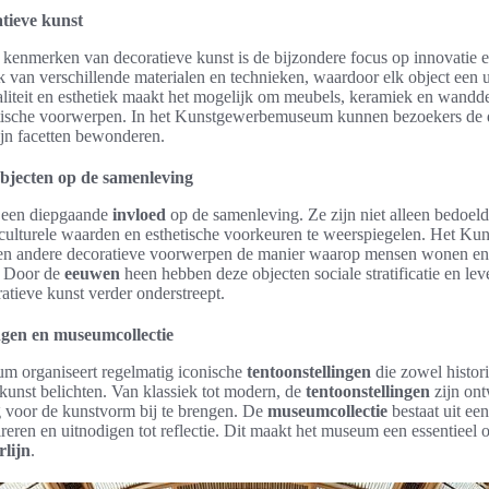
tieve kunst
e kenmerken van decoratieve kunst is de bijzondere focus op innovatie
van verschillende materialen en technieken, waardoor elk object een u
liteit en esthetiek maakt het mogelijk om meubels, keramiek en wandde
ktische voorwerpen. In het Kunstgewerbemuseum kunnen bezoekers de di
zijn facetten bewonderen.
bjecten op de samenleving
een diepgaande
invloed
op de samenleving. Ze zijn niet alleen bedoeld
culturele waarden en esthetische voorkeuren te weerspiegelen. Het K
en andere decoratieve voorwerpen de manier waarop mensen wonen en
. Door de
eeuwen
heen hebben deze objecten sociale stratificatie en le
atieve kunst verder onderstreept.
ingen en museumcollectie
 organiseert regelmatig iconische
tentoonstellingen
die zowel histor
kunst belichten. Van klassiek tot modern, de
tentoonstellingen
zijn on
 voor de kunstvorm bij te brengen. De
museumcollectie
bestaat uit ee
ireren en uitnodigen tot reflectie. Dit maakt het museum een essentieel 
rlijn
.