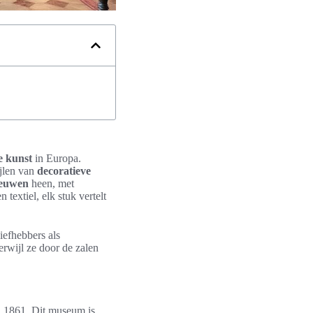
e kunst
in Europa.
ijlen van
decoratieve
euwen
heen, met
textiel, elk stuk vertelt
liefhebbers als
erwijl ze door de zalen
 1861. Dit museum is