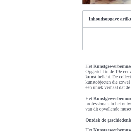
Inhoudsopgave artike
Het
Kunstgewerbemu
Opgericht in de 19e eeuw
kunst
belicht. De collect
kunstobjecten die zowel e
een uniek verhaal dat de
Het
Kunstgewerbemu
professionals in het ont
van dit opvallende mus
Ontdek de geschieden
Het
Kunstgewerbemu