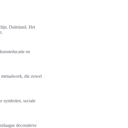
ijn, Duitsland. Het
t.
kunsteducatie en
n metaalwerk, die zowel
le symbolen, sociale
dendaagse decoratieve