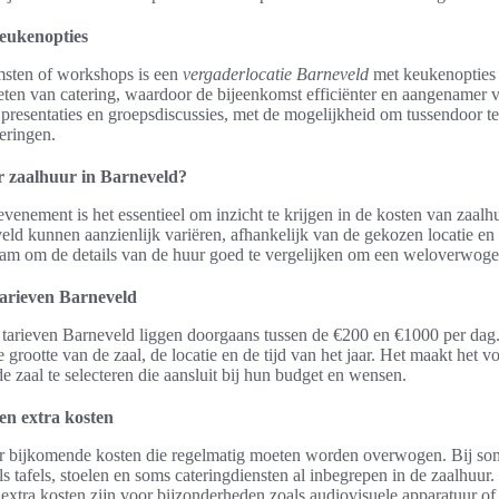
keukenopties
msten of workshops is een
vergaderlocatie Barneveld
met keukenopties 
en van catering, waardoor de bijeenkomst efficiënter en aangenamer v
presentaties en groepsdiscussies, met de mogelijkheid om tussendoor t
eringen.
r zaalhuur in Barneveld?
evenement is het essentieel om inzicht te krijgen in de kosten van zaal
eld kunnen aanzienlijk variëren, afhankelijk van de gekozen locatie en
dzaam om de details van de huur goed te vergelijken om een weloverwog
arieven Barneveld
tarieven Barneveld liggen doorgaans tussen de €200 en €1000 per dag. 
e grootte van de zaal, de locatie en de tijd van het jaar. Het maakt het v
 zaal te selecteren die aansluit bij hun budget en wensen.
 en extra kosten
 er bijkomende kosten die regelmatig moeten worden overwogen. Bij som
oals tafels, stoelen en soms cateringdiensten al inbegrepen in de zaalhuur.
 extra kosten zijn voor bijzonderheden zoals audiovisuele apparatuur of