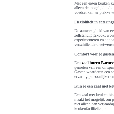
Met een eigen keuken ku
alleen de mogelijkheid o
voedsel kan ter plekke w
Flexibiliteit in cateri
De aanwezigheid van een 
zelfstandig gekookt word
experimenteren en aanpas
verschillende dieetwense
Comfort voor je gasten
Een
zaal huren Barnev
genieten van een ontspan
Gasten waarderen een set
ervaring persoonlijker 
Kun je een zaal met ke
Een zaal met keuken bie
maakt het mogelijk om pe
niet alleen aan verjaard
keukenfaciliteiten, kan 