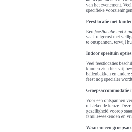
van het evenement. Veel 
specifieke voorzieningen 
Feestlocatie met kinderf
Een
feestlocatie met kind
vaak uitgerust met veili
te ontspannen, terwijl hu
Indoor speeltuin opties
Veel feestlocaties besch
kunnen zich hier vrij be
ballenbakken en andere s
feest nog specialer wordt
Groepsaccommodatie i
Voor een ontspannen ver
uitstekende keuze. Deze 
gezelligheid voorop staa
familieweekenden en vri
Waarom een groepsac