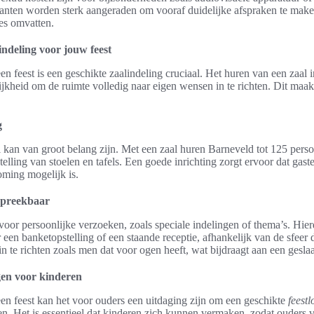
nten worden sterk aangeraden om vooraf duidelijke afspraken te make
es omvatten.
ndeling voor jouw feest
en feest is een geschikte zaalindeling cruciaal. Het huren van een zaal 
jkheid om de ruimte volledig naar eigen wensen in te richten. Dit maa
g
l kan van groot belang zijn. Met een zaal huren Barneveld tot 125 per
elling van stoelen en tafels. Een goede inrichting zorgt ervoor dat gast
oming mogelijk is.
spreekbaar
 voor persoonlijke verzoeken, zoals speciale indelingen of thema’s. Hi
 een banketopstelling of een staande receptie, afhankelijk van de sfeer 
in te richten zoals men dat voor ogen heeft, wat bijdraagt aan een gesl
gen voor kinderen
een feest kan het voor ouders een uitdaging zijn om een geschikte
feestl
en. Het is essentieel dat kinderen zich kunnen vermaken, zodat ouders