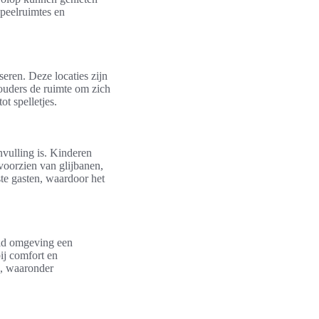
speelruimtes en
seren. Deze locaties zijn
 ouders de ruimte om zich
t spelletjes.
nvulling is. Kinderen
voorzien van glijbanen,
te gasten, waardoor het
eld omgeving een
ij comfort en
n, waaronder