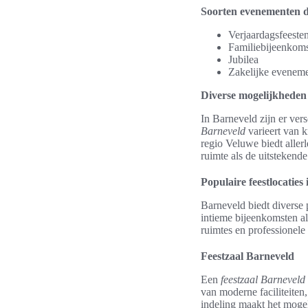
Soorten evenementen di
Verjaardagsfeeste
Familiebijeenkom
Jubilea
Zakelijke evenem
Diverse mogelijkheden
In Barneveld zijn er ver
Barneveld
varieert van k
regio Veluwe biedt aller
ruimte als de uitstekende 
Populaire feestlocaties
Barneveld biedt diverse 
intieme bijeenkomsten al
ruimtes en professionele
Feestzaal Barneveld
Een
feestzaal Barneveld
van moderne faciliteiten,
indeling maakt het mogel