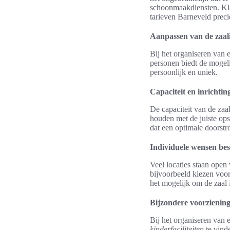
schoonmaakdiensten. Kla
tarieven Barneveld preci
Aanpassen van de zaali
Bij het organiseren van e
personen biedt de mogeli
persoonlijk en uniek.
Capaciteit en inrichtin
De capaciteit van de zaa
houden met de juiste opst
dat een optimale doorstr
Individuele wensen be
Veel locaties staan open
bijvoorbeeld kiezen voor
het mogelijk om de zaal 
Bijzondere voorzienin
Bij het organiseren van 
kinderfaciliteiten
te vind