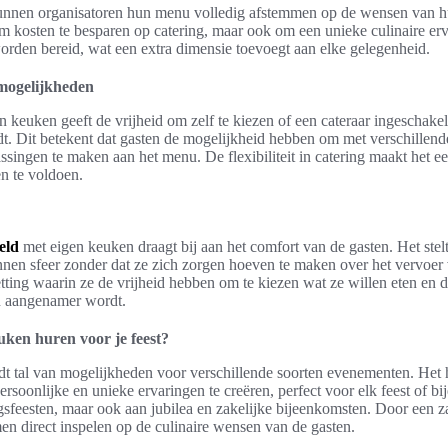
nnen organisatoren hun menu volledig afstemmen op de wensen van hun
m kosten te besparen op catering, maar ook om een unieke culinaire erv
orden bereid, wat een extra dimensie toevoegt aan elke gelegenheid.
ngmogelijkheden
keuken geeft de vrijheid om zelf te kiezen of een cateraar ingeschakel
t. Dit betekent dat gasten de mogelijkheid hebben om met verschillend
singen te maken aan het menu. De flexibiliteit in catering maakt het 
n te voldoen.
eld
met eigen keuken draagt bij aan het comfort van de gasten. Het stelt
nen sfeer zonder dat ze zich zorgen hoeven te maken over het vervoer 
ting waarin ze de vrijheid hebben om te kiezen wat ze willen eten en 
en aangenamer wordt.
uken huren voor je feest?
dt tal van mogelijkheden voor verschillende soorten evenementen. Het 
rsoonlijke en unieke ervaringen te creëren, perfect voor elk feest of b
agsfeesten, maar ook aan jubilea en zakelijke bijeenkomsten. Door een z
men direct inspelen op de culinaire wensen van de gasten.