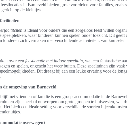
feestlocaties in Barneveld bieden grote voordelen voor families, zoals 
gericht op de kleintjes.
aciliteiten
erfaciliteiten
is ideaal voor ouders die een zorgeloos feest willen organi
ge speelplekken, waar kinderen kunnen spelen onder toezicht. Dit geeft
n kinderen zich vermaken met verschillende activiteiten, van knutselen to
ikken over een
feestlocatie met indoor speeltuin
, wat een fantastische aa
wegen en spelen, ongeacht het weer buiten. Deze speeltuinen zijn vaak 
peelmogelijkheden. Dit draagt bij aan een leuke ervaring voor de jongs
.
n de omgeving van Barneveld
blijf met vrienden of familie is een groepsaccommodatie in de Barnev
ruimten zijn speciaal ontworpen om grote groepen te huisvesten, waarb
n. Het biedt een ideale setting voor verschillende soorten bijeenkomste
endenuitjes.
commodatie overwegen?