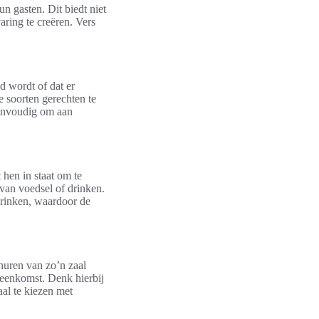
 gasten. Dit biedt niet
aring te creëren. Vers
d wordt of dat er
e soorten gerechten te
eenvoudig om aan
 hen in staat om te
van voedsel of drinken.
drinken, waardoor de
huren van zo’n zaal
ijeenkomst. Denk hierbij
aal te kiezen met