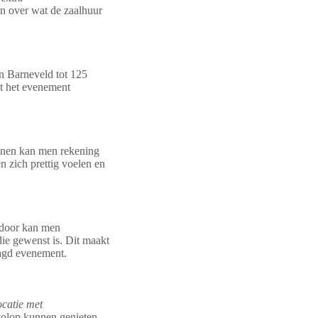
n over wat de zaalhuur
in Barneveld tot 125
kt het evenement
sonen kan men rekening
en zich prettig voelen en
erdoor kan men
die gewenst is. Dit maakt
aagd evenement.
ocatie met
 volop kunnen genieten