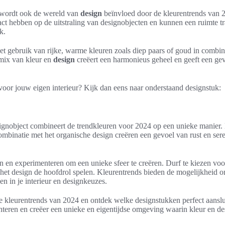
 wordt ook de wereld van
design
beïnvloed door de kleurentrends van 2
t hebben op de uitstraling van designobjecten en kunnen een ruimte tr
k.
t gebruik van rijke, warme kleuren zoals diep paars of goud in combina
ix van kleur en
design
creëert een harmonieus geheel en geeft een ge
 voor jouw eigen interieur? Kijk dan eens naar onderstaand designstuk:
signobject combineert de trendkleuren voor 2024 op een unieke manier.
ombinatie met het organische design creëren een gevoel van rust en seren
n en experimenteren om een unieke sfeer te creëren. Durf te kiezen vo
 het design de hoofdrol spelen. Kleurentrends bieden de mogelijkheid 
ngen in je interieur en designkeuzes.
de kleurentrends van 2024 en ontdek welke designstukken perfect aanslu
nteren en creëer een unieke en eigentijdse omgeving waarin kleur en de