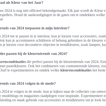
aal als Kleur van het Jaar?
or 2024 is nog niet officieel bekendgemaakt. Elk jaar wordt de Kleur 
orspellers. Houd de aankondigingen in de gaten om te ontdekken welke 
ar.
rends van 2024 toepassen in mijn interieur?
024 toe te passen in je interieur, kun je kiezen voor accessoires, zoals
Ook kun je accentmuren schilderen of behang gebruiken in de kleuren v
n je kiezen voor decoratieve objecten in trendkleuren, zoals lampen, ku
ies passen bij de kleurentrends van 2024?
urencombinaties
die perfect passen bij de kleurentrends van 2024. Een
 met pastelkleuren. Ook het combineren van contrasterende kleuren, zo
. Durf te experimenteren en ontdek welke
kleurencombinaties
het beste
trends van 2024 volgen in de mode?
2024 te volgen in de mode, kun je kijken naar de collecties van ontwe
je modeblogs en magazines raadplegen voor inspiratie. Experimenteer m
 kleding en maak gebruik van accessoires in trendkleuren om je look he