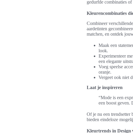
gedurfde combinaties of l
Kleurencombinaties di
Combineer verschillend
aardetinten gecombineerd
matchen, en ontdek jouw 
Maak een statemen
look.
Experimenteer met 
een elegante uitstr
Voeg speelse accen
oranje.
Vergeet ook niet de
Laat je inspireren
“Mode is een expre
een boost geven. 
Of je nu een trendsetter
bieden eindeloze mogelijk
Kleurtrends in Design