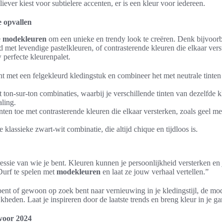
iever kiest voor subtielere accenten, er is een kleur voor iedereen.
e opvallen
e
modekleuren
om een unieke en trendy look te creëren. Denk bijvoo
 met levendige pastelkleuren, of contrasterende kleuren die elkaar ver
perfecte kleurenpalet.
t met een felgekleurd kledingstuk en combineer het met neutrale tinte
ton-sur-ton combinaties, waarbij je verschillende tinten van dezelfde 
aling.
ten toe met contrasterende kleuren die elkaar versterken, zoals geel m
 klassieke zwart-wit combinatie, die altijd chique en tijdloos is.
ssie van wie je bent. Kleuren kunnen je persoonlijkheid versterken en
Durf te spelen met
modekleuren
en laat ze jouw verhaal vertellen.”
 bent of gewoon op zoek bent naar vernieuwing in je kledingstijl, de m
heden. Laat je inspireren door de laatste trends en breng kleur in je g
 voor 2024