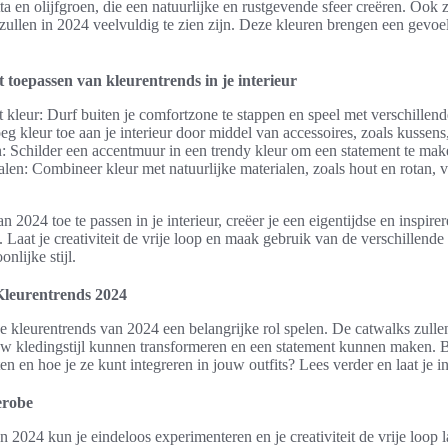
tta en olijfgroen, die een natuurlijke en rustgevende sfeer creëren. Ook 
 zullen in 2024 veelvuldig te zien zijn. Deze kleuren brengen een gevoel
t toepassen van kleurentrends in je interieur
 kleur: Durf buiten je comfortzone te stappen en speel met verschillen
g kleur toe aan je interieur door middel van accessoires, zoals kussen
: Schilder een accentmuur in een trendy kleur om een statement te make
alen: Combineer kleur met natuurlijke materialen, zoals hout en rotan,
n 2024 toe te passen in je interieur, creëer je een eigentijdse en inspi
t. Laat je creativiteit de vrije loop en maak gebruik van de verschillend
nlijke stijl.
Kleurentrends 2024
 kleurentrends van 2024 een belangrijke rol spelen. De catwalks zulle
ouw kledingstijl kunnen transformeren en een statement kunnen maken.
n en hoe je ze kunt integreren in jouw outfits? Lees verder en laat je i
erobe
 2024 kun je eindeloos experimenteren en je creativiteit de vrije loop 