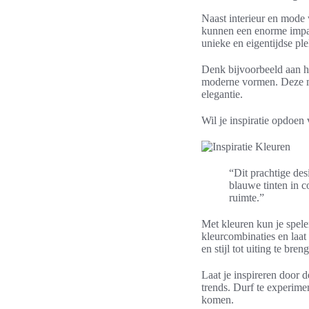
Naast interieur en mode
kunnen een enorme impac
unieke en eigentijdse ple
Denk bijvoorbeeld aan he
moderne vormen. Deze m
elegantie.
Wil je inspiratie opdoen
“Dit prachtige de
blauwe tinten in c
ruimte.”
Met kleuren kun je spele
kleurcombinaties en laat
en stijl tot uiting te bre
Laat je inspireren door 
trends. Durf te experime
komen.