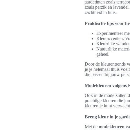
aardetinten zoals terraco
zoals perzik en lavendel
zachtheid in huis.
Praktische tips voor he
Experimenteer met
Kleuraccenten: Voe
Kleurrijke wanden
Natuurlijke materi
geheel.
Door de kleurentrends va
je je helemaal thuis voel
die passen bij jouw persoo
Modekleuren volgens 
Ook in de mode zullen de
prachtige kleuren die j
kleuren je kunt verwachte
Breng kleur in je gard
Met de
modekleuren
van