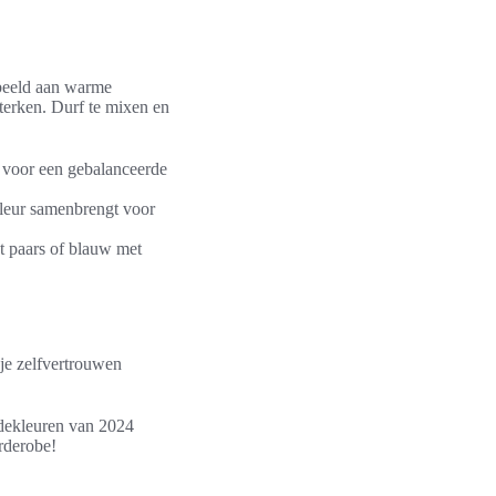
rbeeld aan warme
sterken. Durf te mixen en
n voor een gebalanceerde
kleur samenbrengt voor
et paars of blauw met
 je zelfvertrouwen
odekleuren van 2024
arderobe!