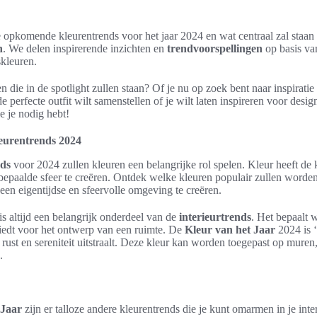
 de opkomende kleurentrends voor het jaar 2024 en wat centraal zal staan
n
. We delen inspirerende inzichten en
trendvoorspellingen
op basis v
skleuren.
 die in de spotlight zullen staan? Of je nu op zoek bent naar inspirati
 de perfecte outfit wilt samenstellen of je wilt laten inspireren voor desi
e je nodig hebt!
leurentrends 2024
nds
voor 2024 zullen kleuren een belangrijke rol spelen. Kleur heeft de 
bepaalde sfeer te creëren. Ontdek welke kleuren populair zullen worden 
en eigentijdse en sfeervolle omgeving te creëren.
is altijd een belangrijk onderdeel van de
interieurtrends
. Het bepaalt 
 biedt voor het ontwerp van een ruimte. De
Kleur van het Jaar
2024 is ‘
 rust en sereniteit uitstraalt. Deze kleur kan worden toegepast op muren
.
 Jaar
zijn er talloze andere kleurentrends die je kunt omarmen in je in