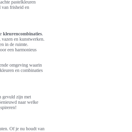
zachte pastelkleuren
 van frisheid en
de
kleurencombinaties
.
s, vazen en kunstwerken.
n in de ruimte.
 voor een harmonieus
rerende omgeving waarin
e kleuren en combinaties
n gevuld zijn met
 Benieuwd naar welke
nspireren!
laten. Of je nu houdt van