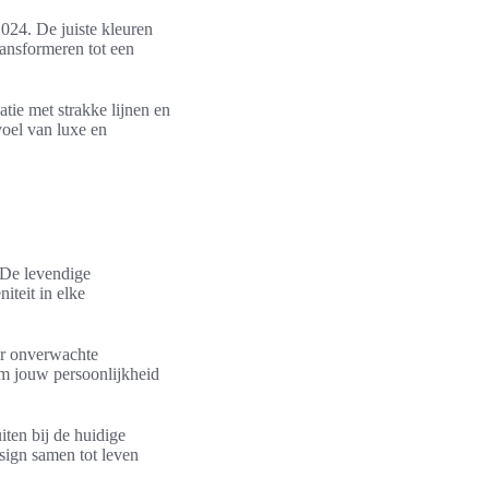
024. De juiste kleuren
ansformeren tot een
tie met strakke lijnen en
voel van luxe en
 De levendige
iteit in elke
or onverwachte
om jouw persoonlijkheid
iten bij de huidige
sign samen tot leven