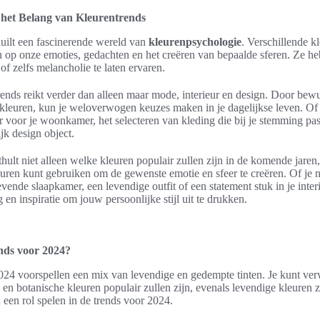
 het Belang van Kleurentrends
uilt een fascinerende wereld van
kleurenpsychologie
. Verschillende 
n op onze emoties, gedachten en het creëren van bepaalde sferen. Ze h
 of zelfs melancholie te laten ervaren.
ends reikt verder dan alleen maar mode, interieur en design. Door bewus
kleuren, kun je weloverwogen keuzes maken in je dagelijkse leven. Of
ur voor je woonkamer, het selecteren van kleding die bij je stemming pa
jk design object.
hult niet alleen welke kleuren populair zullen zijn in de komende jaren
leuren kunt gebruiken om de gewenste emotie en sfeer te creëren. Of je 
evende slaapkamer, een levendige outfit of een statement stuk in je inter
 en inspiratie om jouw persoonlijke stijl uit te drukken.
nds voor 2024?
24 voorspellen een mix van levendige en gedempte tinten. Je kunt ver
 en botanische kleuren populair zullen zijn, evenals levendige kleuren 
 een rol spelen in de trends voor 2024.