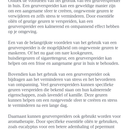
Ontdek de voordelen van het gebruik van een geurverspreider
in huis. Een geurverspreider kan een geweldige manier zijn
om een aangename sfeer te creëren, ongewenste geuren te
verwijderen en zelfs stress te verminderen. Door essentiële
oliën of geurige geuren te verspreiden, kan een
geurverspreider een kalmerend en ontspannend effect hebben
op je omgeving.
Een van de belangrijkste voordelen van het gebruik van een
geurverspreider is de mogelijkheid om ongewenste geuren te
maskeren. Of het nu gaat om nare kookgeuren,
huisdiergeuren of sigarettengeur, een geurverspreider kan
helpen om een frisse en aangename geur in huis te behouden.
Bovendien kan het gebruik van een geurverspreider ook
bijdragen aan het verminderen van stress en het bevorderen
van ontspanning. Veel geurverspreiders kunnen specifieke
geuren verspreiden die bekend staan om hun kalmerende
eigenschappen, zoals lavendel of kamille. Deze geuren
kunnen helpen om een rustgevende sfeer te creëren en stress
te verminderen na een lange dag.
Daarnaast kunnen geurverspreiders ook gebruikt worden voor
aromatherapie. Door specifieke essentiële oliën te gebruiken,
zoals eucalyptus voor een betere ademhaling of pepermunt