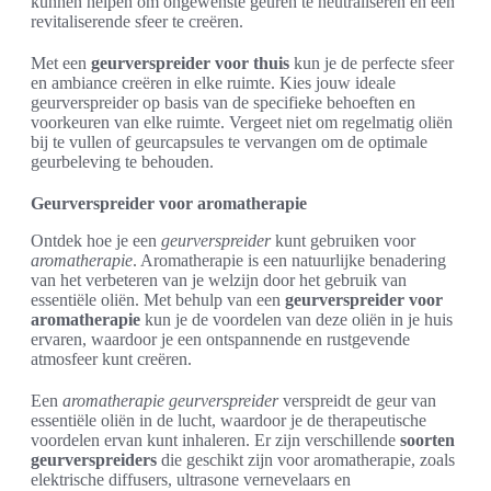
kunnen helpen om ongewenste geuren te neutraliseren en een
revitaliserende sfeer te creëren.
Met een
geurverspreider voor thuis
kun je de perfecte sfeer
en ambiance creëren in elke ruimte. Kies jouw ideale
geurverspreider op basis van de specifieke behoeften en
voorkeuren van elke ruimte. Vergeet niet om regelmatig oliën
bij te vullen of geurcapsules te vervangen om de optimale
geurbeleving te behouden.
Geurverspreider voor aromatherapie
Ontdek hoe je een
geurverspreider
kunt gebruiken voor
aromatherapie
. Aromatherapie is een natuurlijke benadering
van het verbeteren van je welzijn door het gebruik van
essentiële oliën. Met behulp van een
geurverspreider voor
aromatherapie
kun je de voordelen van deze oliën in je huis
ervaren, waardoor je een ontspannende en rustgevende
atmosfeer kunt creëren.
Een
aromatherapie geurverspreider
verspreidt de geur van
essentiële oliën in de lucht, waardoor je de therapeutische
voordelen ervan kunt inhaleren. Er zijn verschillende
soorten
geurverspreiders
die geschikt zijn voor aromatherapie, zoals
elektrische diffusers, ultrasone vernevelaars en