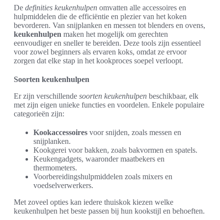
De
definities keukenhulpen
omvatten alle accessoires en
hulpmiddelen die de efficiëntie en plezier van het koken
bevorderen. Van snijplanken en messen tot blenders en ovens,
keukenhulpen
maken het mogelijk om gerechten
eenvoudiger en sneller te bereiden. Deze tools zijn essentieel
voor zowel beginners als ervaren koks, omdat ze ervoor
zorgen dat elke stap in het kookproces soepel verloopt.
Soorten keukenhulpen
Er zijn verschillende
soorten keukenhulpen
beschikbaar, elk
met zijn eigen unieke functies en voordelen. Enkele populaire
categorieën zijn:
Kookaccessoires
voor snijden, zoals messen en
snijplanken.
Kookgerei voor bakken, zoals bakvormen en spatels.
Keukengadgets, waaronder maatbekers en
thermometers.
Voorbereidingshulpmiddelen zoals mixers en
voedselverwerkers.
Met zoveel opties kan iedere thuiskok kiezen welke
keukenhulpen het beste passen bij hun kookstijl en behoeften.