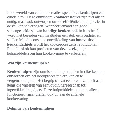
In de wereld van culinaire creaties spelen
keukenhulpen
een
cruciale rol. Deze onmisbare
kookaccessoires
zijn niet alleen
nuttig, maar ook ontworpen om de efficiëntie en het plezier in
de keuken te verhogen. Wanneer iemand een goed
samengestelde set van
handige keukentools
in huis heeft,
wordt het bereiden van maaltijden een stuk eenvoudiger en
sneller. Met de constante ontwikkeling van
innovatieve
keukengadgets
wordt het kookproces zelfs revolutionair.
Elke thuiskok kan profiteren van deze veelzijdige
hulpmiddelen om hun kookervaring te verbeteren.
Wat zijn keukenhulpen?
Keukenhulpen
zijn onmisbare hulpmiddelen in elke keuken,
ontworpen om het kookproces te verrijken en te
vergemakkelijken. Het begrip omvat een brede variëteit aan
items die variëren van eenvoudig gereedschap tot
ingewikkelde gadgets. Deze hulpmiddelen zijn niet alleen
functioneel, maar dragen ook bij aan de algehele
kookervaring.
Definitie van keukenhulpen