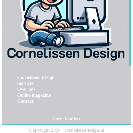
Cornelissen design
Services
Over ons
Online magazine
Contact
Onze klanten
Copyright 2024 - cornelissendesign.nl