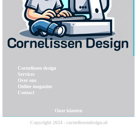
Cornelissen design
Services
Over ons
Online magazine
Contact
Onze klanten
Copyright 2024 - cornelissendesign.nl