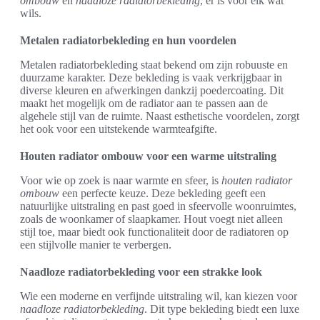
ombouw
en
naadloze radiatorbekleding
, er is voor elk wat
wils.
Metalen radiatorbekleding en hun voordelen
Metalen radiatorbekleding staat bekend om zijn robuuste en
duurzame karakter. Deze bekleding is vaak verkrijgbaar in
diverse kleuren en afwerkingen dankzij poedercoating. Dit
maakt het mogelijk om de radiator aan te passen aan de
algehele stijl van de ruimte. Naast esthetische voordelen, zorgt
het ook voor een uitstekende warmteafgifte.
Houten radiator ombouw voor een warme uitstraling
Voor wie op zoek is naar warmte en sfeer, is
houten radiator
ombouw
een perfecte keuze. Deze bekleding geeft een
natuurlijke uitstraling en past goed in sfeervolle woonruimtes,
zoals de woonkamer of slaapkamer. Hout voegt niet alleen
stijl toe, maar biedt ook functionaliteit door de radiatoren op
een stijlvolle manier te verbergen.
Naadloze radiatorbekleding voor een strakke look
Wie een moderne en verfijnde uitstraling wil, kan kiezen voor
naadloze radiatorbekleding
. Dit type bekleding biedt een luxe