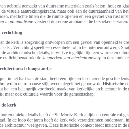
 men gebruik gemaakt van duurzame materialen zoals beton, hout en gl
an de visuele aantrekkingskracht, maar ook aan de duurzaamheid van he
uden, met lichte tinten die de ruimte openen en een gevoel van rust uits
ren in minimalisme
versterkt de serene ambiance die bezoekers ervaren.
 verlichting
van de kerk is zorgvuldig ontworpen om een gevoel van openheid te cre
laatst. Verlichting speelt een essentiële rol in het interieurontwerp. Stra
de architectonische details, terwijl ze tegelijkertijd een warme en uitn
e en licht benadrukt de
kenmerken van interieurontwerp
in deze unieke
rchitectonisch hoogstandje
en in het hart van de stad, heeft een rijke en fascinerende geschiedenis
bouwd in de romaanse stijl, weerspiegelt het gebouw de
Historische c
 het een belangrijk voorbeeld maakt van kerkelijke architectuur in de r
nis, maar ook culturele waarde voor de gemeenschap.
n de kerk
uur en unieke details heeft de St. Moritz Kerk altijd een centrale rol ges
tad. In de loop der jaren heeft de kerk vele veranderingen ondergaan, in
e architectuur weergeven. Deze historische context biedt inzicht in 