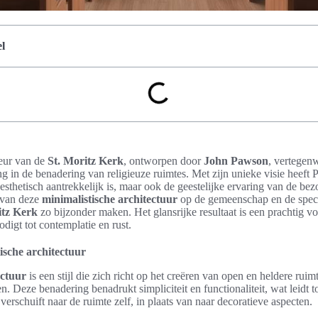
l
ieur van de
St. Moritz Kerk
, ontworpen door
John Pawson
, vertegen
g in de benadering van religieuze ruimtes. Met zijn unieke visie heeft P
 esthetisch aantrekkelijk is, maar ook de geestelijke ervaring van de bez
t van deze
minimalistische architectuur
op de gemeenschap en de speci
itz Kerk
zo bijzonder maken. Het glansrijke resultaat is een prachtig 
odigt tot contemplatie en rust.
tische architectuur
ectuur
is een stijl die zich richt op het creëren van open en heldere ruim
 Deze benadering benadrukt simpliciteit en functionaliteit, wat leidt to
erschuift naar de ruimte zelf, in plaats van naar decoratieve aspecten.