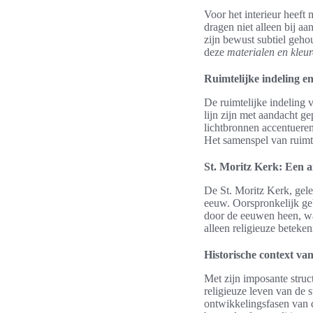
Voor het interieur heeft
dragen niet alleen bij a
zijn bewust subtiel geho
deze
materialen en kleu
Ruimtelijke indeling en
De ruimtelijke indeling 
lijn zijn met aandacht gep
lichtbronnen accentueren 
Het samenspel van ruimt
St. Moritz Kerk: Een a
De St. Moritz Kerk, geleg
eeuw. Oorspronkelijk ge
door de eeuwen heen, wat
alleen religieuze beteke
Historische context va
Met zijn imposante struct
religieuze leven van de s
ontwikkelingsfasen van d