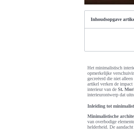
Inhoudsopgave artike
Het minimalistisch inter
opmerkelijke verschuivin
gecreëerd die niet alleen
artikel verken de impac
interieur van de
St. Mor
interieurontwerp dat uitn
Inleiding tot minimalis
Minimalistische archit
van overbodige elementen.
helderheid. De aandacht v