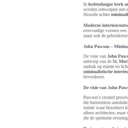
In
hedendaagse kerk ar
worden ontworpen met ee
filosofie achter
minimali
Moderne interieuront
eenvoudige vormen een ka
maar ook de gebruikerser
John Pawson – Minimali
De visie van
John Paw
ontwerp van de
St. Mor
nadruk op ruimte en licht
minimalistische interie
bevorderen.
De visie van John Paw
Pawson’s creatief proces
die harmonieus aansluite
ruimte waar bezoekers ku
alleen architecten, maar
die de spirituele ervarin