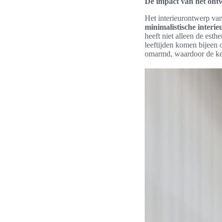
De impact van het ont
Het interieurontwerp va
minimalistische interie
heeft niet alleen de est
leeftijden komen bijeen 
omarmd, waardoor de ker