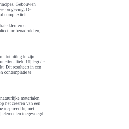
principes. Gebouwen
ieve omgeving. De
ol complexiteit.
rale kleuren en
hitectuur benadrukken,
t tot uiting in zijn
nctionaliteit. Hij legt de
t. Dit resulteert in een
en contemplatie te
natuurlijke materialen
 op het creëren van een
inspireert hij niet
hij elementen toegevoegd