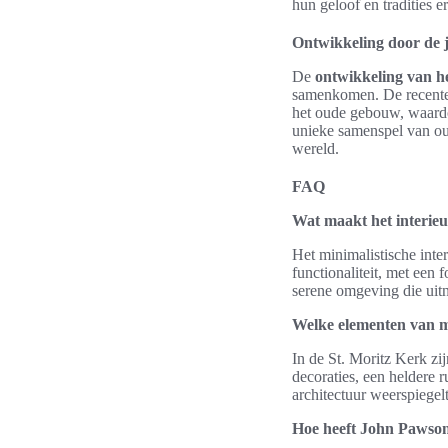
hun geloof en tradities e
Ontwikkeling door de 
De
ontwikkeling van 
samenkomen. De recente 
het oude gebouw, waardoo
unieke samenspel van oud
wereld.
FAQ
Wat maakt het interieu
Het minimalistische int
functionaliteit, met een 
serene omgeving die uitn
Welke elementen van mi
In de St. Moritz Kerk zi
decoraties, een heldere r
architectuur weerspiegel
Hoe heeft John Pawson