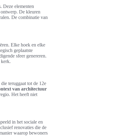
as. Deze elementen
t ontwerp. De kleuren
tralen. De combinatie van
ëren. Elke hoek en elke
tegisch geplaatste
odigende sfeer genereren.
 kerk.
 die teruggaat tot de 12e
ontext van architectuur
egio. Het heeft niet
peeld in het sociale en
clusief renovaties die de
de manier waarop bewoners