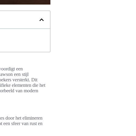
woordigt een
awson een stijl
oekers versterkt. Dit
fieke elementen die het
voorbeeld van modern
tes door het elimineren
t een sfeer van rust en