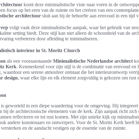
chitectuur
komt deze minimalistische visie naar voren in de ontwerp
n focus op het eren van de ruimte en het creëren van een contemplat
stische architectuur
sluit aan bij de behoefte aan eenvoud in een tijd v
werp
volgt vaak deze minimalistische aanpak, waar het gebruik van neut
lme setting biedt. Deze stijl kan niet alleen de schoonheid van de arc
varing verbeteren door afleiding te minimaliseren.
stisch interieur in St. Moritz Church
son
als een vooraanstaande
Minimalistische Nederlandse architect
kom
itz Kerk
. Kenmerkend voor zijn stijl is de combinatie van eenvoud en fu
, waardoor een serene atmosfeer ontstaat die het interieurontwerp verrijk
ur design
, waar elke lijn en elk element zorgvuldig is gekozen om rust 
son
 is geworteld in een diepe waardering voor de omgeving. Hij integreert 
n bij de architectonische elementen van de kerk. Zijn aanpak richt zich
nnen reflecteren en tot rust komen. Met zijn unieke kijk op minimalisme 
 ook andere kunstenaars en ontwerpers. Voor de St. Moritz Kerk heeft 
g versterken en de aandacht vestigen op de essentie van de ruimte.