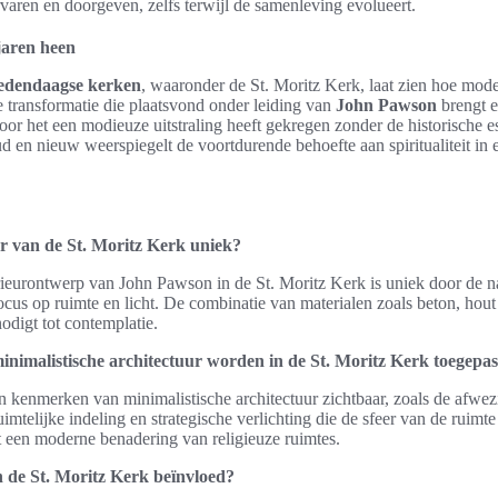
rvaren en doorgeven, zelfs terwijl de samenleving evolueert.
jaren heen
hedendaagse kerken
, waaronder de St. Moritz Kerk, laat zien hoe moder
transformatie die plaatsvond onder leiding van
John Pawson
brengt e
r het een modieuze uitstraling heeft gekregen zonder de historische ess
 en nieuw weerspiegelt de voortdurende behoefte aan spiritualiteit in
r van de St. Moritz Kerk uniek?
erieurontwerp van John Pawson in de St. Moritz Kerk is uniek door de 
focus op ruimte en licht. De combinatie van materialen zoals beton, hout
odigt tot contemplatie.
nimalistische architectuur worden in de St. Moritz Kerk toegepas
jn kenmerken van minimalistische architectuur zichtbaar, zoals de afwe
uimtelijke indeling en strategische verlichting die de sfeer van de ruimte
t een moderne benadering van religieuze ruimtes.
 de St. Moritz Kerk beïnvloed?