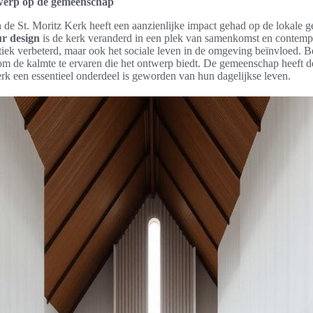
werp op de gemeenschap
n de St. Moritz Kerk heeft een aanzienlijke impact gehad op de lokale
ur design
is de kerk veranderd in een plek van samenkomst en contempl
hetiek verbeterd, maar ook het sociale leven in de omgeving beïnvloed. B
om de kalmte te ervaren die het ontwerp biedt. De gemeenschap heeft 
k een essentieel onderdeel is geworden van hun dagelijkse leven.