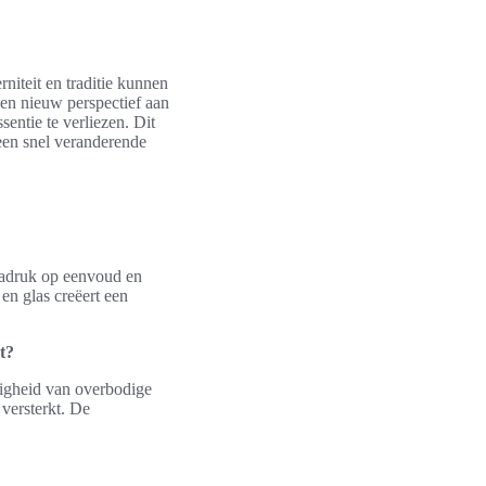
niteit en traditie kunnen
en nieuw perspectief aan
entie te verliezen. Dit
 een snel veranderende
nadruk op eenvoud en
 en glas creëert een
t?
zigheid van overbodige
 versterkt. De