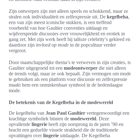
Zijn ontwerpen zijn niet alleen speels en schokkend, maar ze
stralen ook individualiteit en zelfexpressie uit. De
kegelbeha
,
een van zijn meest iconische stukken, is een treffend
voorbeeld van hoe Gaultier conventies uitdaagt en
wijdverspreide discussies over vrouwelijkheid en erotiek in
gang zet. Met zijn werk heeft hij talloze celebrity’s gekleed en
daardoor zijn
invloed op mode
in de popcultuur verder
vergroot.
Door maatschappelijke thema’s te verweven in zijn creaties, is
Gaultier uitgegroeid tot een
modeontwerper
die niet alleen
de trends volgt, maar ze ook bepaalt. Zijn vermogen om mode
te gebruiken als een platform voor discussie en zelfexpressie
maakt hem een onmiskenbaar symbool in de hedendaagse
mode.
De betekenis van de Kegelbeha in de modewereld
De kegelbeha van
Jean Paul Gaultier
vertegenwoordigt een
krachtige symboliek binnen de
modewereld
. Deze
opvallende
lingerie
heeft zijn oorsprong in de jaren ’90 en
bracht een gedurfde visuele strakheid die de traditionele
opvattingen over
lingerie
uitdaagde. De Kegelbeha