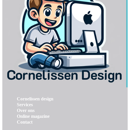
Cornelissen design
Services
Over ons
Online magazine
Contact