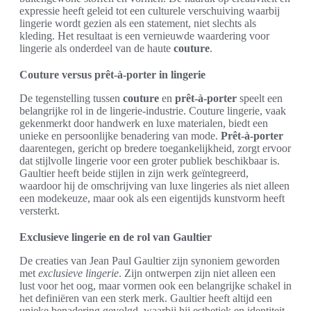
expressie heeft geleid tot een culturele verschuiving waarbij
lingerie wordt gezien als een statement, niet slechts als
kleding. Het resultaat is een vernieuwde waardering voor
lingerie als onderdeel van de haute
couture
.
Couture versus prêt-à-porter in lingerie
De tegenstelling tussen
couture
en
prêt-à-porter
speelt een
belangrijke rol in de lingerie-industrie. Couture lingerie, vaak
gekenmerkt door handwerk en luxe materialen, biedt een
unieke en persoonlijke benadering van mode.
Prêt-à-porter
daarentegen, gericht op bredere toegankelijkheid, zorgt ervoor
dat stijlvolle lingerie voor een groter publiek beschikbaar is.
Gaultier heeft beide stijlen in zijn werk geïntegreerd,
waardoor hij de omschrijving van luxe lingeries als niet alleen
een modekeuze, maar ook als een eigentijds kunstvorm heeft
versterkt.
Exclusieve lingerie en de rol van Gaultier
De creaties van Jean Paul Gaultier zijn synoniem geworden
met
exclusieve lingerie
. Zijn ontwerpen zijn niet alleen een
lust voor het oog, maar vormen ook een belangrijke schakel in
het definiëren van een sterk merk. Gaultier heeft altijd een
unieke benadering gevolgd, waarbij hij esthetiek en identiteit