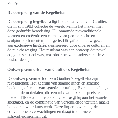
verlegt.
De oorsprong van de Kegelbeha
De
oorsprong kegelbeha
ligt in de creativiteit van Gaultier,
die in zijn 1983 collectie de wereld kennis liet maken met
deze gedurfde benadering. Hij omarmde niet-traditionele
vormen en creëerde een ruimte voor geometrische en
sculpturale elementen in lingerie. Dit gaf een nieuw gezicht
aan
exclusieve lingerie
, geïnspireerd door diverse culturen en
de punkbeweging. Het resultaat was een ontwerp dat zowel
edgy als sensueel was, waardoor het zich onderscheidde van
bestaande stijlen.
Ontwerpkenmerken van Gaultier’s Kegelbeha
De
ontwerpkenmerken
van Gaultier’s kegelbeha zijn
revolutionair. Het gebruik van strakke lijnen en scherpe
hoeken geeft een
avant-garde
uitstraling. Extra aandacht gaat
uit naar de materialen, die een mix van luxe en speelsheid
bieden. Elk detail in de constructie draagt bij aan het visuele
spektakel, en de combinatie van verschillende texturen maakt
het tot een waar kunstwerk. Deze lingerie overstijgt de
conventionele verwachtingen en daagt traditionele
schoonheidsnormen uit.