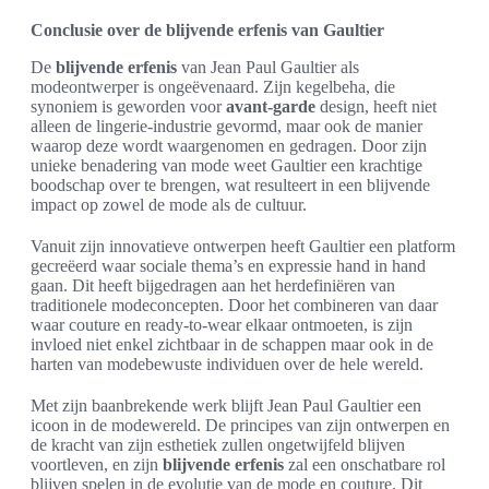
Conclusie over de blijvende erfenis van Gaultier
De
blijvende erfenis
van Jean Paul Gaultier als
modeontwerper is ongeëvenaard. Zijn kegelbeha, die
synoniem is geworden voor
avant-garde
design, heeft niet
alleen de lingerie-industrie gevormd, maar ook de manier
waarop deze wordt waargenomen en gedragen. Door zijn
unieke benadering van mode weet Gaultier een krachtige
boodschap over te brengen, wat resulteert in een blijvende
impact op zowel de mode als de cultuur.
Vanuit zijn innovatieve ontwerpen heeft Gaultier een platform
gecreëerd waar sociale thema’s en expressie hand in hand
gaan. Dit heeft bijgedragen aan het herdefiniëren van
traditionele modeconcepten. Door het combineren van daar
waar couture en ready-to-wear elkaar ontmoeten, is zijn
invloed niet enkel zichtbaar in de schappen maar ook in de
harten van modebewuste individuen over de hele wereld.
Met zijn baanbrekende werk blijft Jean Paul Gaultier een
icoon in de modewereld. De principes van zijn ontwerpen en
de kracht van zijn esthetiek zullen ongetwijfeld blijven
voortleven, en zijn
blijvende erfenis
zal een onschatbare rol
blijven spelen in de evolutie van de mode en couture. Dit