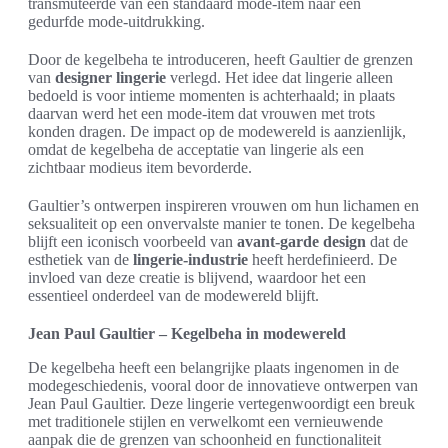
transmuteerde van een standaard mode-item naar een
gedurfde mode-uitdrukking.
Door de kegelbeha te introduceren, heeft Gaultier de grenzen
van
designer lingerie
verlegd. Het idee dat lingerie alleen
bedoeld is voor intieme momenten is achterhaald; in plaats
daarvan werd het een mode-item dat vrouwen met trots
konden dragen. De impact op de modewereld is aanzienlijk,
omdat de kegelbeha de acceptatie van lingerie als een
zichtbaar modieus item bevorderde.
Gaultier’s ontwerpen inspireren vrouwen om hun lichamen en
seksualiteit op een onvervalste manier te tonen. De kegelbeha
blijft een iconisch voorbeeld van
avant-garde design
dat de
esthetiek van de
lingerie-industrie
heeft herdefinieerd. De
invloed van deze creatie is blijvend, waardoor het een
essentieel onderdeel van de modewereld blijft.
Jean Paul Gaultier – Kegelbeha in modewereld
De kegelbeha heeft een belangrijke plaats ingenomen in de
modegeschiedenis, vooral door de innovatieve ontwerpen van
Jean Paul Gaultier. Deze lingerie vertegenwoordigt een breuk
met traditionele stijlen en verwelkomt een vernieuwende
aanpak die de grenzen van schoonheid en functionaliteit