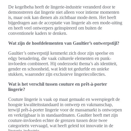
De kegelbeha heeft de lingerie-industrie veranderd door te
demonstreren dat lingerie niet alleen voor intieme momenten
is, maar ook kan dienen als zichtbaar mode-item. Het heeft
bijgedragen aan de acceptatie van lingerie als een mode-uiting
en heeft veel ontwerpers geïnspireerd om buiten de
conventionele kaders te denken.
Wat zijn de hoofdelementen van Gaultier’s ontwerpstijl?
Gaultier’s ontwerpstijl kenmerkt zich door zijn speelse en
edgy benadering, die vaak culturele elementen en punk-
invloeden combineert. Hij onderzoekt thema’s als identiteit,
gender en schoonheid, wat leidt tot gedurfde en unieke
stukken, waaronder zijn exclusieve lingeriecollecties.
Wat is het verschil tussen couture en prêt-à-porter
lingerie?
Couture lingerie is vaak op maat gemaakt en weerspiegelt de
hoogste kwaliteitsstandaard in ontwerp en vakmanschap,
terwijl prêt-à-porter lingerie voor de massamarkt is ontworpen
en verkrijgbaar is in standaardmaten. Gaultier heeft met zijn
couture-invloeden echter de grenzen tussen deze twee
categorieën vervaagd, wat heeft geleid tot innovatie in de
lingerie-industrie.