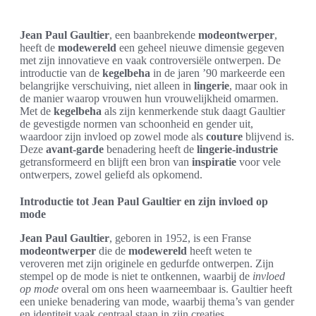
Jean Paul Gaultier
, een baanbrekende
modeontwerper
,
heeft de
modewereld
een geheel nieuwe dimensie gegeven
met zijn innovatieve en vaak controversiële ontwerpen. De
introductie van de
kegelbeha
in de jaren ’90 markeerde een
belangrijke verschuiving, niet alleen in
lingerie
, maar ook in
de manier waarop vrouwen hun vrouwelijkheid omarmen.
Met de
kegelbeha
als zijn kenmerkende stuk daagt Gaultier
de gevestigde normen van schoonheid en gender uit,
waardoor zijn invloed op zowel mode als
couture
blijvend is.
Deze
avant-garde
benadering heeft de
lingerie-industrie
getransformeerd en blijft een bron van
inspiratie
voor vele
ontwerpers, zowel geliefd als opkomend.
Introductie tot Jean Paul Gaultier en zijn invloed op
mode
Jean Paul Gaultier
, geboren in 1952, is een Franse
modeontwerper
die de
modewereld
heeft weten te
veroveren met zijn originele en gedurfde ontwerpen. Zijn
stempel op de mode is niet te ontkennen, waarbij de
invloed
op mode
overal om ons heen waarneembaar is. Gaultier heeft
een unieke benadering van mode, waarbij thema’s van gender
en identiteit vaak centraal staan in zijn creaties.