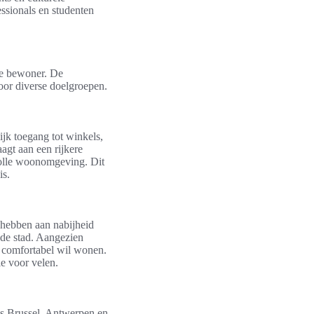
essionals en studenten
ne bewoner. De
voor diverse doelgroepen.
jk toegang tot winkels,
agt aan een rijkere
rvolle woonomgeving. Dit
is.
 hebben aan nabijheid
 de stad. Aangezien
h comfortabel wil wonen.
ie voor velen.
ls Brussel, Antwerpen en