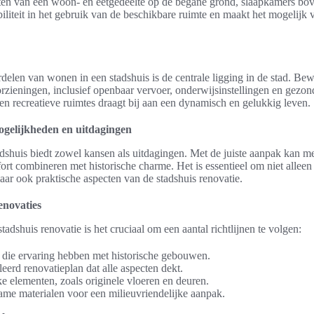
n van een woon- en eetgedeelte op de begane grond, slaapkamers bov
ibiliteit in het gebruik van de beschikbare ruimte en maakt het mogelijk 
delen van wonen in een stadshuis is de centrale ligging in de stad. B
voorzieningen, inclusief openbaar vervoer, onderwijsinstellingen en gezo
 en recreatieve ruimtes draagt bij aan een dynamisch en gelukkig leven.
ogelijkheden en uitdagingen
dshuis biedt zowel kansen als uitdagingen. Met de juiste aanpak kan m
rt combineren met historische charme. Het is essentieel om niet alleen 
ar ook praktische aspecten van de stadshuis renovatie.
enovaties
tadshuis renovatie is het cruciaal om een aantal richtlijnen te volgen:
s die ervaring hebben met historische gebouwen.
eerd renovatieplan dat alle aspecten dekt.
e elementen, zoals originele vloeren en deuren.
ame materialen voor een milieuvriendelijke aanpak.