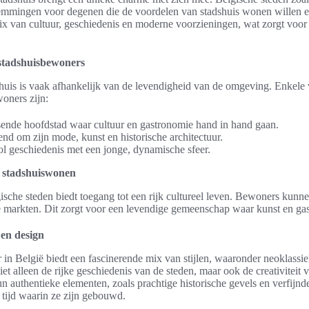
temmingen voor degenen die de voordelen van stadshuis wonen willen e
x van cultuur, geschiedenis en moderne voorzieningen, wat zorgt voor 
 stadshuisbewoners
huis is vaak afhankelijk van de levendigheid van de omgeving. Enkele 
oners zijn:
sende hoofdstad waar cultuur en gastronomie hand in hand gaan.
d om zijn mode, kunst en historische architectuur.
ol geschiedenis met een jonge, dynamische sfeer.
n stadshuiswonen
sche steden biedt toegang tot een rijk cultureel leven. Bewoners kunn
e markten. Dit zorgt voor een levendige gemeenschap waar kunst en gas
 en design
r in België biedt een fascinerende mix van stijlen, waaronder neoklassi
niet alleen de rijke geschiedenis van de steden, maar ook de creativiteit
 authentieke elementen, zoals prachtige historische gevels en verfijnd
e tijd waarin ze zijn gebouwd.