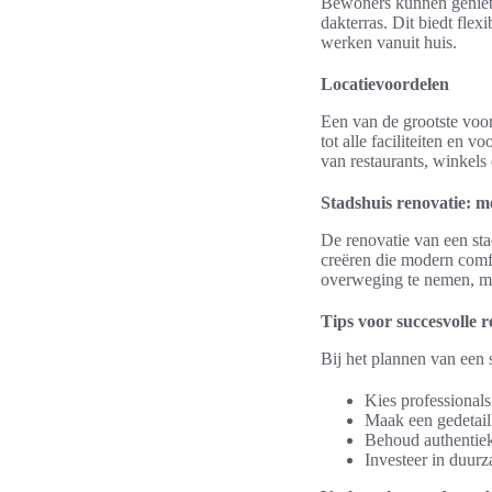
Bewoners kunnen geniete
dakterras. Dit biedt flex
werken vanuit huis.
Locatievoordelen
Een van de grootste voor
tot alle faciliteiten en 
van restaurants, winkels
Stadshuis renovatie: m
De renovatie van een sta
creëren die modern comfo
overweging te nemen, ma
Tips voor succesvolle r
Bij het plannen van een s
Kies professional
Maak een gedetaill
Behoud authentiek
Investeer in duurz