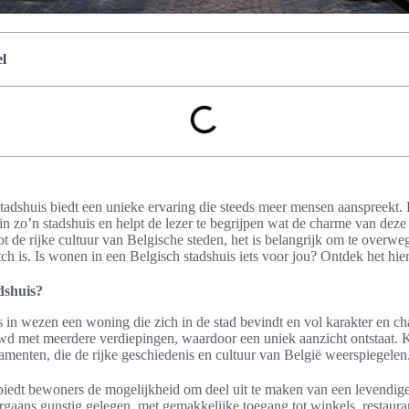
l
adshuis biedt een unieke ervaring die steeds meer mensen aanspreekt. D
in zo’n stadshuis en helpt de lezer te begrijpen wat de charme van de
tot de rijke cultuur van Belgische steden, het is belangrijk om te overw
ch is. Is wonen in een Belgisch stadshuis iets voor jou? Ontdek het hier
dshuis?
s in wezen een woning die zich in de stad bevindt en vol karakter en c
wd met meerdere verdiepingen, waardoor een uniek aanzicht ontstaat.
amenten, die de rijke geschiedenis en cultuur van België weerspiegelen
biedt bewoners de mogelijkheid om deel uit te maken van een levendige
aans gunstig gelegen, met gemakkelijke toegang tot winkels, restauran