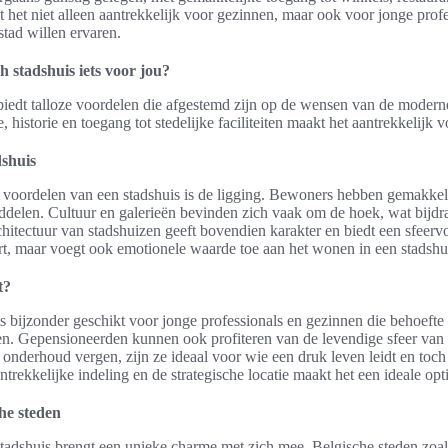
 het niet alleen aantrekkelijk voor gezinnen, maar ook voor jonge prof
tad willen ervaren.
h stadshuis iets voor jou?
biedt talloze voordelen die afgestemd zijn op de wensen van de moder
historie en toegang tot stedelijke faciliteiten maakt het aantrekkelijk 
dshuis
 voordelen van een stadshuis is de ligging. Bewoners hebben gemakkeli
ddelen. Cultuur en galerieën bevinden zich vaak om de hoek, wat bijdra
rchitectuur van stadshuizen geeft bovendien karakter en biedt een sfee
ort, maar voegt ook emotionele waarde toe aan het wonen in een stadshu
t?
s bijzonder geschikt voor jonge professionals en gezinnen die behoefte
ten. Gepensioneerden kunnen ook profiteren van de levendige sfeer van
onderhoud vergen, zijn ze ideaal voor wie een druk leven leidt en toc
trekkelijke indeling en de strategische locatie maakt het een ideale opt
he steden
tadshuis brengt een unieke charme met zich mee. Belgische steden zoa