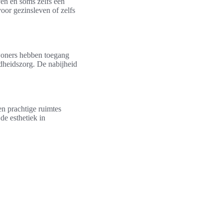
en en soms zelfs een
voor gezinsleven of zelfs
ewoners hebben toegang
ndheidszorg. De nabijheid
en prachtige ruimtes
de esthetiek in