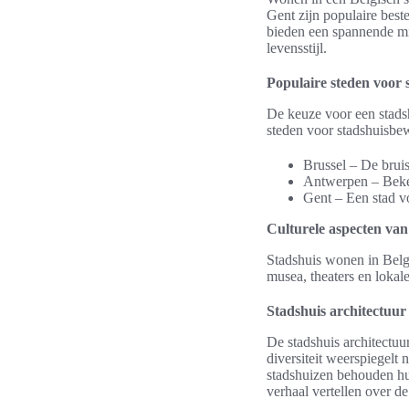
Gent zijn populaire bes
bieden een spannende mi
levensstijl.
Populaire steden voor
De keuze voor een stads
steden voor stadshuisbew
Brussel – De brui
Antwerpen – Beken
Gent – Een stad v
Culturele aspecten va
Stadshuis wonen in Belgi
musea, theaters en lokal
Stadshuis architectuur
De stadshuis architectuu
diversiteit weerspiegelt 
stadshuizen behouden hun
verhaal vertellen over d