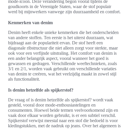
mode-icoon. Deze verandering begon vooral tijdens de
goudkoorts in de Verenigde Staten, waar de stof populair
werd bij mijnwerkers vanwege zijn duurzaamheid en comfort.
Kenmerken van denim
Denim heeft enkele unieke kenmerken die het onderscheiden
van andere stoffen. Ten eerste is het uiterst duurzaam, wat
bijdraagt aan de populariteit ervan. De stof heeft een
diagonale ribstructuur die niet alleen zorgt voor sterkte, maar
ook voor een verfijnde uitstraling. Het comfort van denim is
een ander belangrijk aspect, vooral wanneer het goed is
gewassen en gedragen. Verschillende weeftechnieken, zoals
3/1 en 2/1, worden vaak gebruikt om verschillende variaties
van denim te creëren, wat het veelzijdig maakt in zowel stijl
als functionaliteit.
Is denim hetzelfde als spijkerstof?
De vraag of is denim hetzelfde als spijkerstof? wordt vaak
gesteld, vooral door mode-enthousiastelingen en
consumenten. Hoewel beide termen veelvoorkomend zijn en
vaak door elkaar worden gebruikt, is er een subtiel verschil.
Spijkerstof verwijst meestal naar een stof die bedoeld is voor
kledingstukken, met de nadruk op jeans. Over het algemeen is