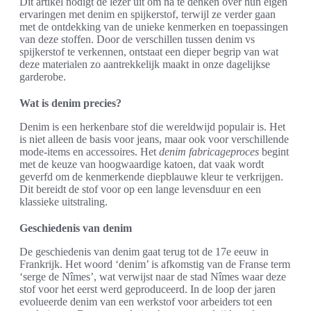
Dit artikel nodigt de lezer uit om na te denken over hun eigen
ervaringen met denim en spijkerstof, terwijl ze verder gaan
met de ontdekking van de unieke kenmerken en toepassingen
van deze stoffen. Door de verschillen tussen denim vs
spijkerstof te verkennen, ontstaat een dieper begrip van wat
deze materialen zo aantrekkelijk maakt in onze dagelijkse
garderobe.
Wat is denim precies?
Denim is een herkenbare stof die wereldwijd populair is. Het
is niet alleen de basis voor jeans, maar ook voor verschillende
mode-items en accessoires. Het
denim fabricageproces
begint
met de keuze van hoogwaardige katoen, dat vaak wordt
geverfd om de kenmerkende diepblauwe kleur te verkrijgen.
Dit bereidt de stof voor op een lange levensduur en een
klassieke uitstraling.
Geschiedenis van denim
De geschiedenis van denim gaat terug tot de 17e eeuw in
Frankrijk. Het woord ‘denim’ is afkomstig van de Franse term
‘serge de Nîmes’, wat verwijst naar de stad Nîmes waar deze
stof voor het eerst werd geproduceerd. In de loop der jaren
evolueerde denim van een werkstof voor arbeiders tot een