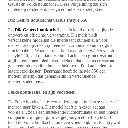
Geurts en Folke houtkachel. Deze vergelijking zal zich
richten op rendement, design en milieuvriendelijkheid.
Dik Geurts houtkachel versus Instyle 550
De
Dik Geurts houtkachel
staat bekend om zijn stijlvolle
ontwerp en efficiënte verwarming. Dit merk biedt
verscheidene modellen die interessant kunnen zijn voor
mensen die op zoek zijn naar een combinatie van design en
functionaliteit. Wanneer men kijkt naar de
voordelen
van de
Instyle 550, valt op dat deze houtkachel een groter warmte-
afgifte rendement biedt, wat betekent dat deze meer warmte
genereert uit dezelfde hoeveelheid hout. Dit kan leiden tot
lagere stookkosten. Daarnaast heeft de Instyle 550 een
modern uiterlijk dat gemakkelijk in verschillende
interieurstijlen past.
Folke houtkachel en zijn voordelen
De Folke houtkachel is een andere populaire keuze waar veel
mensen naar kijken. Dit model heeft zijn eigen set aan
voordelen
, zoals een uitstekende luchtcirculatie en een unieke,
compacte vormgeving. In vergelijking met de Instyle 550
heeft de Folke houtkachel ook een vriendelijk prijskaartje, wat
het aantrekkelijk maakt voor diegene met een beperkter