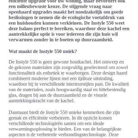
efficiënte upgrade voor uw woning, maar bevordert ook
een milieubewuste keuze. De stijgende vraag naar
openhaard upgrades maakt het noodzakelijk om goede
beslissingen te nemen die de ecologische voetafdruk van
een huishouden kunnen verkleinen. De Instyle 550 weet
deze balans perfect te bereiken, waardoor deze kachel een
aantrekkelijke optie is voor iedereen die zijn huis wil
verwarmen zonder in te boeten op duurzaamheid.
Wat maakt de Instyle 550 uniek?
De Instyle 550 is geen gewone houtkachel. Het ontwerp en
de gekozen materialen zijn zorgvuldig geselecteerd om zowel
functionaliteit als esthetiek te waarborgen. Deze design haard
combineert moderne lijnen met een tijdloze uitstraling,
waardoor hij in verschillende interieurstijlen past. De kwaliteit
van de materialen, zoals hoogwaardig staal en hittebestendig
glas, dragen bij aan de duurzaamheid en de visuele
aantrekkingskracht van de kachel.
Daarnaast biedt de Instyle 550 unieke kenmerken die zijn
gemak en efficiëntie verbeteren. In dit opzicht komen
verschillende technologieën samen om een ideale
verwarmingsoplossing te bieden. Een van de belangrijkste
aspecten is de verbeterde verbrandingstechnologie. Deze