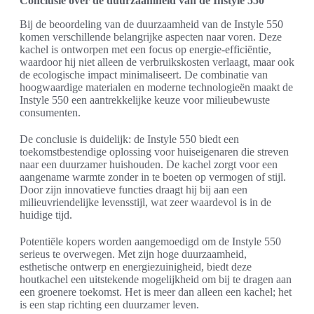
Conclusie over de duurzaamheid van de Instyle 550
Bij de beoordeling van de duurzaamheid van de Instyle 550
komen verschillende belangrijke aspecten naar voren. Deze
kachel is ontworpen met een focus op energie-efficiëntie,
waardoor hij niet alleen de verbruikskosten verlaagt, maar ook
de ecologische impact minimaliseert. De combinatie van
hoogwaardige materialen en moderne technologieën maakt de
Instyle 550 een aantrekkelijke keuze voor milieubewuste
consumenten.
De conclusie is duidelijk: de Instyle 550 biedt een
toekomstbestendige oplossing voor huiseigenaren die streven
naar een duurzamer huishouden. De kachel zorgt voor een
aangename warmte zonder in te boeten op vermogen of stijl.
Door zijn innovatieve functies draagt hij bij aan een
milieuvriendelijke levensstijl, wat zeer waardevol is in de
huidige tijd.
Potentiële kopers worden aangemoedigd om de Instyle 550
serieus te overwegen. Met zijn hoge duurzaamheid,
esthetische ontwerp en energiezuinigheid, biedt deze
houtkachel een uitstekende mogelijkheid om bij te dragen aan
een groenere toekomst. Het is meer dan alleen een kachel; het
is een stap richting een duurzamer leven.