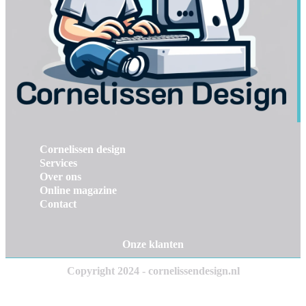
Cornelissen design
Services
Over ons
Online magazine
Contact
Onze klanten
Copyright 2024 - cornelissendesign.nl