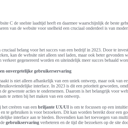
ebsite C de snelste laadtijd heeft en daarmee waarschijnlijk de beste geb
liseren van de website voor snelheid een cruciaal onderdeel is van mod
n cruciaal belang voor het succes van een bedrijf in 2023. Door te inve
ken, kan de website niet alleen snel laden, maar ook beter gevonden 
h verkeer gegenereerd worden en uiteindelijk meer succes behaald wor
en onvergetelijke gebruikerservaring
aakt is niet alleen afhankelijk van een uniek ontwerp, maar ook van een
ruiksvriendelijke interface. In 2023 is dit een prioriteit geworden, omdat
 de gewenste acties te ondernemen. Daarom is het belangrijk voor we
laats te zetten bij het maken van een ontwerp.
ij het creëren van een
briljante UX/UI
is om te focussen op een intuïti
 en te gebruiken is voor bezoekers. Dit kan worden bereikt door een go
delijke interface aan te bieden. Bovendien kan het toevoegen van mult
, de
gebruikservaring
verbeteren en de tijd die bezoekers op de site d