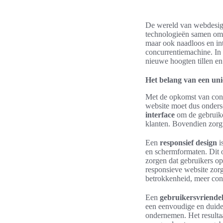
De wereld van webdesign
technologieën samen o
maar ook naadloos en int
concurrentiemachine. In 
nieuwe hoogten tillen e
Het belang van een un
Met de opkomst van conc
website moet dus onders
interface
om de gebruiker
klanten. Bovendien zorgt
Een
responsief design
i
en schermformaten. Dit o
zorgen dat gebruikers o
responsieve website zorg
betrokkenheid, meer con
Een
gebruikersvriendel
een eenvoudige en duidel
ondernemen. Het resultaa