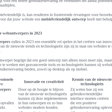
t voor een betere gebruikerservaring en vermindert het aantal potentiël
laadtijden.
elvriendelijk is, kan resulteren in frustrerende ervaringen voor bezoeke
 voor dat jouw website een
mobielvriendelijk ontwerp
heeft met behul
le webontwerpers in 2023
erpers
zullen in 2023 een essentiële rol spelen in het creëren van inno
van de nieuwste trends en technologieën zijn zij in staat om websites te
.
werper begrijpt dat een goed ontwerp niet alleen mooi moet zijn, maar
r te werken met geavanceerde tools en technologieën kunnen zij websites
ruikerservaring bieden, zowel op desktop als op mobiel.
ssionele
Kennis van de nieuwste
Innovatie en creativiteit
s:
technologieën
werpers
Door op de hoogte te blijven
Zij weten hoe zij een
van de nieuwste technologieën
gebruiksvriendelijke
kunnen zij deze implementeren
interface moeten creëren
 opvallen
in hun ontwerpen en zo hun
die een positieve
rkt.
websites modern houden.
gebruikerservaring oplever