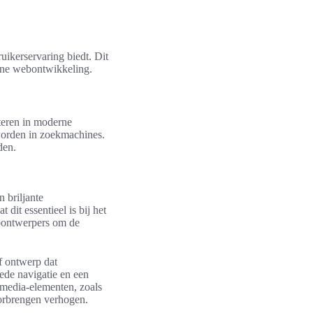
ruikerservaring biedt. Dit
erne webontwikkeling.
steren in moderne
worden in zoekmachines.
den.
 briljante
 dit essentieel is bij het
bontwerpers om de
ef ontwerp dat
ede navigatie en een
imedia-elementen, zoals
oorbrengen verhogen.