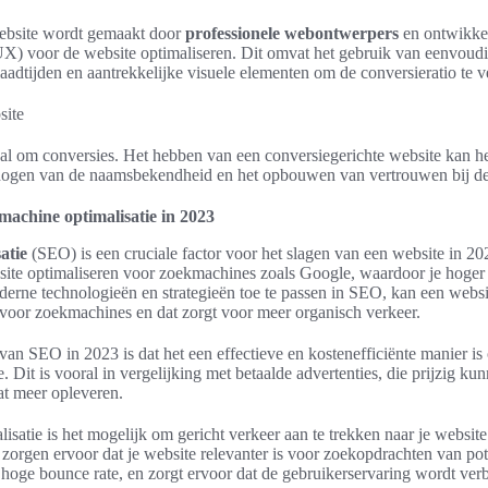
website wordt gemaakt door
professionele webontwerpers
en ontwikkel
X) voor de website optimaliseren. Dit omvat het gebruik van eenvoudig
laadtijden en aantrekkelijke visuele elementen om de conversieratio te 
aal om conversies. Het hebben van een conversiegerichte website kan he
hogen van de naamsbekendheid en het opbouwen van vertrouwen bij de
achine optimalisatie in 2023
atie
(SEO) is een cruciale factor voor het slagen van een website in 2
site optimaliseren voor zoekmachines zoals Google, waardoor je hoger
erne technologieën en strategieën toe te passen in SEO, kan een websi
voor zoekmachines en dat zorgt voor meer organisch verkeer.
van SEO in 2023 is dat het een effectieve en kostenefficiënte manier is
. Dit is vooral in vergelijking met betaalde advertenties, die prijzig ku
at meer opleveren.
satie is het mogelijk om gericht verkeer aan te trekken naar je website
zorgen ervoor dat je website relevanter is voor zoekopdrachten van pote
 hoge bounce rate, en zorgt ervoor dat de gebruikerservaring wordt verb