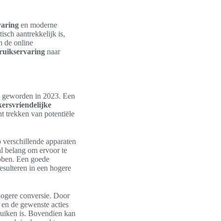
varing
en moderne
isch aantrekkelijk is,
n de online
ruikservaring
naar
l geworden in 2023. Een
ersvriendelijke
t trekken van potentiële
p verschillende apparaten
al belang om ervoor te
ebben. Een goede
esulteren in een hogere
hogere conversie. Door
 en de gewenste acties
bruiken is. Bovendien kan