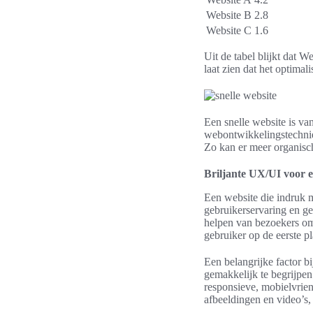
Website B
2.8
Website C
1.6
Uit de tabel blijkt dat W
laat zien dat het optima
Een snelle website is va
webontwikkelingstechnie
Zo kan er meer organisc
Briljante UX/UI voor e
Een website die indruk m
gebruikerservaring en geb
helpen van bezoekers om
gebruiker op de eerste p
Een belangrijke factor b
gemakkelijk te begrijpen
responsieve, mobielvrien
afbeeldingen en video’s