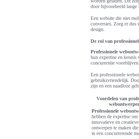
worden geladen. Dit zorg
door bijvoorbeeld lange 
Een website die niet mobi
conversies. Zorg er dus
design.
De rol van professione
Professionele webontw
hun expertise en kennis 
concurrentie voorblijven
Een professionele webont
gebruiksvriendelijk. Doo
zijn en een naadloze geb
Voordelen van profe
webontwerper
Professionele webont
hebben de expertise om
innovatieve en creatieve
ontwerpen te maken die
in een concurrerende ma