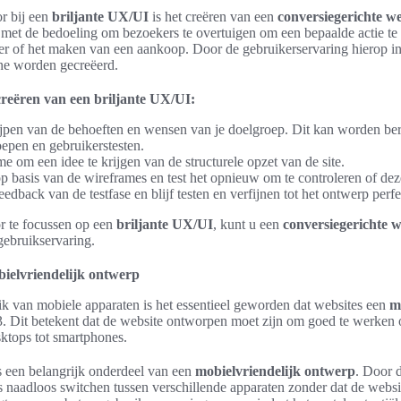
or bij een
briljante UX/UI
is het creëren van een
conversiegerichte we
 met de bedoeling om bezoekers te overtuigen om een bepaalde actie te
er of het maken van een aankoop. Door de gebruikerservaring hierop in
ne worden gecreëerd.
reëren van een briljante UX/UI:
rijpen van de behoeften en wensen van je doelgroep. Dit kan worden be
epen en gebruikerstesten.
 om een idee te krijgen van de structurele opzet van de site.
 basis van de wireframes en test het opnieuw om te controleren of deze 
edback van de testfase en blijf testen en verfijnen tot het ontwerp perfec
r te focussen op een
briljante UX/UI
, kunt u een
conversiegerichte w
gebruikservaring.
ielvriendelijk ontwerp
k van mobiele apparaten is het essentieel geworden dat websites een
m
. Dit betekent dat de website ontworpen moet zijn om goed te werken 
ktops tot smartphones.
s een belangrijk onderdeel van een
mobielvriendelijk ontwerp
. Door d
 naadloos switchen tussen verschillende apparaten zonder dat de websi