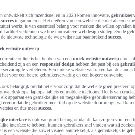
 ontwikkelt zich razendsnel en in 2023 komen innovatie,
gebruikser
m
succes
te garanderen. Het creëren van een website die niet alleen esthet
uïtief werkt, is van essentieel belang voor merken die willen opvallen i
dit artikel verkennen we hoe innovatieve webdesign strategieën de
geb
n de nieuwste technologie de weg wijst naar baanbrekend
succes
.
iek website ontwerp
urrentie online is het hebben van een
uniek website ontwerp
cruciaa
cheidend zijn en een
responsief design
hebben dat past bij een
gebruik
servaring te verbeteren. Een unieke website valt op en kan de aandach
 het voor een betere gebruikerservaring en een hogere conversie.
s ook belangrijk omdat het ervoor zorgt dat de website goed presteert o
mvat desktops, laptops, tablets en mobiele telefoons. Het is van crucia
p elk apparaat een gemakkelijke en toegankelijke gebruikerservaring h
t ervoor dat de gebruiker meer tijd op de website doorbrengt, wat kan r
versies en dus meer
succes
.
ijke interface
is ook van groot belang omdat dit kan zorgen voor een 
ijke interface te hebben, kunnen gebruikers snel vinden wat zij zoeken
t is een website die zowel visueel aantrekkelijk als gemakkelijk te ge