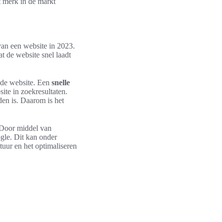
t merk in de markt
van een website in 2023.
t de website snel laadt
n de website. Een
snelle
ite in zoekresultaten.
den is. Daarom is het
 Door middel van
le. Dit kan onder
tuur en het optimaliseren