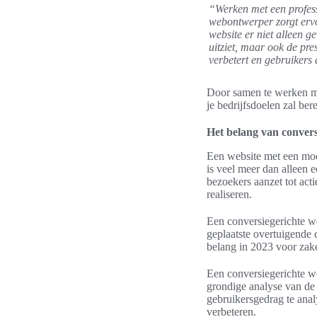
“Werken met een profes
webontwerper zorgt ervo
website er niet alleen g
uitziet, maar ook de pres
verbetert en gebruikers 
Door samen te werken met
je bedrijfsdoelen zal ber
Het belang van convers
Een website met een moo
is veel meer dan alleen e
bezoekers aanzet tot act
realiseren.
Een conversiegerichte we
geplaatste overtuigende 
belang in 2023 voor zake
Een conversiegerichte web
grondige analyse van de
gebruikersgedrag te anal
verbeteren.