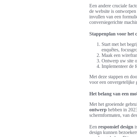
Een andere cruciale fact
de website is ontworpen
invullen van een formuli
conversiegerichte machi
Stappenplan voor het c
Start met het beg
enquêtes, focusgro
Maak een wireframe
Ontwerp uw site op
Implementeer de fe
Met deze stappen en doo
voor een onvergetelijke 
Het belang van een mob
Met het groeiende gebrui
ontwerp
hebben in 2023
schermformaten, van des
Een
responsief design
i
design kunnen bezoekers