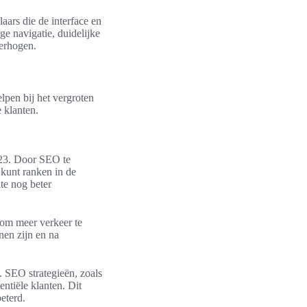
aars die de interface en
e navigatie, duidelijke
verhogen.
lpen bij het vergroten
 klanten.
023. Door SEO te
 kunt ranken in de
te nog beter
 om meer verkeer te
nnen zijn en na
. SEO strategieën, zoals
ntiële klanten. Dit
eterd.