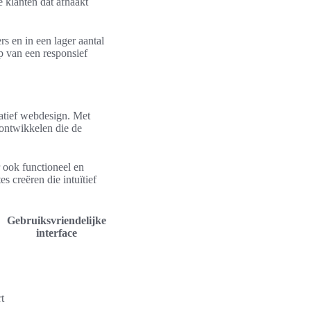
e klanten dat afhaakt
rs en in een lager aantal
p van een responsief
vatief webdesign. Met
 ontwikkelen die de
 ook functioneel en
 creëren die intuïtief
Gebruiksvriendelijke
interface
t