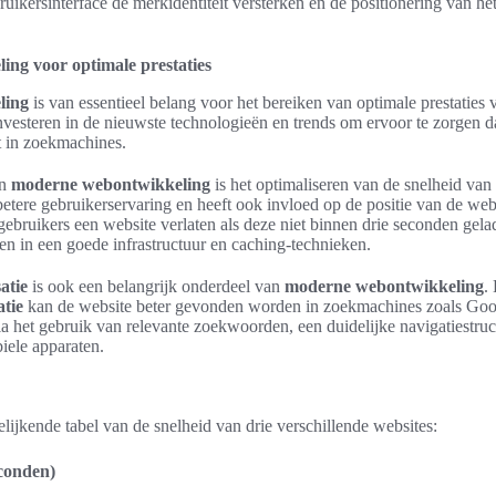
ikersinterface de merkidentiteit versterken en de positionering van he
ng voor optimale prestaties
ling
is van essentieel belang voor het bereiken van optimale prestaties 
investeren in de nieuwste technologieën en trends om ervoor te zorgen da
 in zoekmachines.
an
moderne webontwikkeling
is het optimaliseren van de snelheid va
etere gebruikerservaring en heeft ook invloed op de positie van de webs
 gebruikers een website verlaten als deze niet binnen drie seconden gela
ren in een goede infrastructuur en caching-technieken.
atie
is ook een belangrijk onderdeel van
moderne webontwikkeling
.
tie
kan de website beter gevonden worden in zoekmachines zoals Goog
a het gebruik van relevante zoekwoorden, een duidelijke navigatiestruc
iele apparaten.
elijkende tabel van de snelheid van drie verschillende websites:
econden)