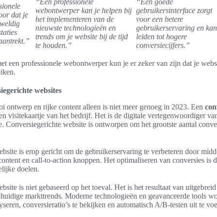
“Een professionele
“Een goede
sionele
webontwerper kan je helpen bij
gebruikersinterface zorgt
or dat je
het implementeren van de
voor een betere
eweldig
nieuwste technologieën en
gebruikerservaring en kan
taties
trends om je website bij de tijd
leiden tot hogere
aantrekt.”
te houden.”
conversiecijfers.”
 een professionele webontwerper kun je er zeker van zijn dat je websi
eiken.
iegerichte websites
i ontwerp en rijke content alleen is niet meer genoeg in 2023. Een
con
en visitekaartje van het bedrijf. Het is de digitale vertegenwoordiger van
ie. Conversiegerichte website is ontworpen om het grootste aantal conve
bsite is erop gericht om de gebruikerservaring te verbeteren door midd
content en call-to-action knoppen. Het optimaliseren van conversies is 
lijke doelen.
site is niet gebaseerd op het toeval. Het is het resultaat van uitgebre
 huidige markttrends. Moderne technologieën en geavanceerde tools w
yseren, conversieratio’s te bekijken en automatisch A/B-testen uit te vo