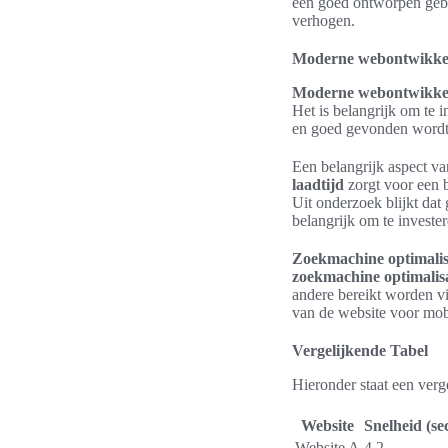
een goed ontworpen gebru
verhogen.
Moderne webontwikkeli
Moderne webontwikke
Het is belangrijk om te 
en goed gevonden wordt
Een belangrijk aspect v
laadtijd
zorgt voor een b
Uit onderzoek blijkt dat
belangrijk om te investe
Zoekmachine optimalis
zoekmachine optimalisa
andere bereikt worden vi
van de website voor mob
Vergelijkende Tabel
Hieronder staat een verg
Website
Snelheid (s
Website A
4.2