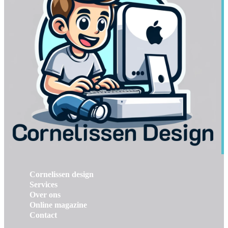
Cornelissen design
Services
Over ons
Online magazine
Contact