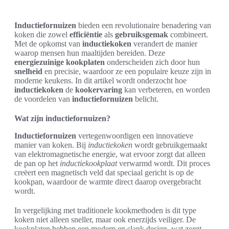
Inductiefornuizen
bieden een revolutionaire benadering van
koken die zowel
efficiëntie
als
gebruiksgemak
combineert.
Met de opkomst van
inductiekoken
verandert de manier
waarop mensen hun maaltijden bereiden. Deze
energiezuinige kookplaten
onderscheiden zich door hun
snelheid
en precisie, waardoor ze een populaire keuze zijn in
moderne keukens. In dit artikel wordt onderzocht hoe
inductiekoken
de
kookervaring
kan verbeteren, en worden
de voordelen van
inductiefornuizen
belicht.
Wat zijn inductiefornuizen?
Inductiefornuizen
vertegenwoordigen een innovatieve
manier van koken. Bij
inductiekoken
wordt gebruikgemaakt
van elektromagnetische energie, wat ervoor zorgt dat alleen
de pan op het
inductiekookplaat
verwarmd wordt. Dit proces
creëert een magnetisch veld dat speciaal gericht is op de
kookpan, waardoor de warmte direct daarop overgebracht
wordt.
In vergelijking met traditionele kookmethoden is dit type
koken niet alleen sneller, maar ook enerzijds veiliger. De
kookplaten hebben een modern en slank design, wat zorgt