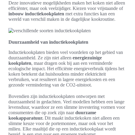
Deze innovatieve mogelijkheden maken het koken niet alleen
efficiënter, maar ook veelzijdiger. Kiezen voor vrijstaande of
inbouw inductiekookplaten
met extra functies kan een
wereld van verschil maken in de dagelijkse kookroutine.
Duurzaamheid van inductiekookplaten
Inductiekookplaten bieden veel voordelen op het gebied van
duurzaamheid. Ze zijn niet alleen
energiezuinige
kookplaten
, maar dragen ook bij aan een verminderde
ecologische impact. Het efficiënte energieverbruik tijdens het
koken betekent dat huishoudens minder elektriciteit
verbruiken, wat resulteert in lagere energiekosten en een
gezonde vermindering van de CO2-uitstoot.
Bovendien zijn inductiekookplaten ontworpen met
duurzaamheid in gedachten. Veel modellen hebben een lange
levensduur, waardoor ze een slimme investering vormen voor
consumenten die op zoek zijn naar
duurzame
kookapparatuur.
Dit maakt inductiekoken niet alleen een
slimme keuze voor de portemonnee, maar ook voor het
milieu. Elke maaltijd die op een inductiekookplaat wordt
bereid, is een stap naar een groenere toekomst.