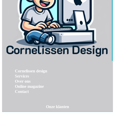
Cornelissen design
Services
Over ons
Online magazine
Contact
Onze klanten