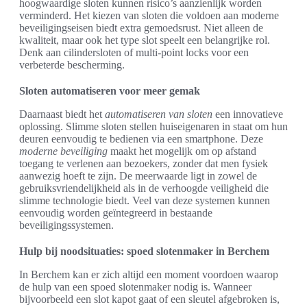
hoogwaardige sloten kunnen risico’s aanzienlijk worden
verminderd. Het kiezen van sloten die voldoen aan moderne
beveiligingseisen biedt extra gemoedsrust. Niet alleen de
kwaliteit, maar ook het type slot speelt een belangrijke rol.
Denk aan cilindersloten of multi-point locks voor een
verbeterde bescherming.
Sloten automatiseren voor meer gemak
Daarnaast biedt het
automatiseren van sloten
een innovatieve
oplossing. Slimme sloten stellen huiseigenaren in staat om hun
deuren eenvoudig te bedienen via een smartphone. Deze
moderne beveiliging
maakt het mogelijk om op afstand
toegang te verlenen aan bezoekers, zonder dat men fysiek
aanwezig hoeft te zijn. De meerwaarde ligt in zowel de
gebruiksvriendelijkheid als in de verhoogde veiligheid die
slimme technologie biedt. Veel van deze systemen kunnen
eenvoudig worden geïntegreerd in bestaande
beveiligingssystemen.
Hulp bij noodsituaties: spoed slotenmaker in Berchem
In Berchem kan er zich altijd een moment voordoen waarop
de hulp van een spoed slotenmaker nodig is. Wanneer
bijvoorbeeld een slot kapot gaat of een sleutel afgebroken is,