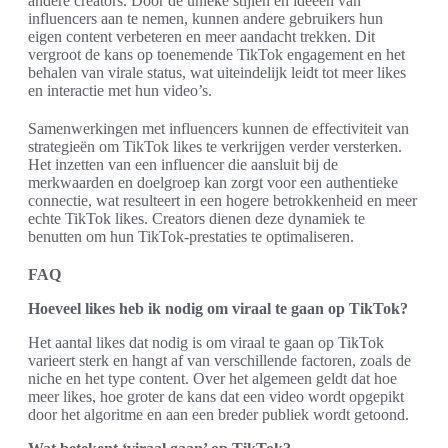
andere creators. Door de unieke stijlen en ideeën van
influencers aan te nemen, kunnen andere gebruikers hun
eigen content verbeteren en meer aandacht trekken. Dit
vergroot de kans op toenemende TikTok engagement en het
behalen van virale status, wat uiteindelijk leidt tot meer likes
en interactie met hun video’s.
Samenwerkingen met influencers kunnen de effectiviteit van
strategieën om TikTok likes te verkrijgen verder versterken.
Het inzetten van een influencer die aansluit bij de
merkwaarden en doelgroep kan zorgt voor een authentieke
connectie, wat resulteert in een hogere betrokkenheid en meer
echte TikTok likes. Creators dienen deze dynamiek te
benutten om hun TikTok-prestaties te optimaliseren.
FAQ
Hoeveel likes heb ik nodig om viraal te gaan op TikTok?
Het aantal likes dat nodig is om viraal te gaan op TikTok
varieert sterk en hangt af van verschillende factoren, zoals de
niche en het type content. Over het algemeen geldt dat hoe
meer likes, hoe groter de kans dat een video wordt opgepikt
door het algoritme en aan een breder publiek wordt getoond.