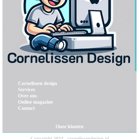
Cornelissen design
Services
Over ons
Online magazine
Contact
Onze klanten
Copyright 2024 - cornelissendesign.nl