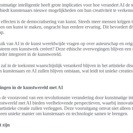
tmatige intelligentie heeft grote implicaties voor hoe verandert AI de 
biedt kunstenaars nieuwe mogelijkheden om hun creativiteit te verkenne
 effecten is de democratisering van kunst. Steeds meer mensen krijgen t
ellen om kunst te maken, ongeacht hun eerdere ervaring. Dit bevordert div
ap.
uik van AI in de kunst wereldwijde vragen op over auteurschap en origin
ysteem een kunstwerk creëert? Deze ethische overwegingen blijven een
rder integreert in de kunstwereld.
t zal in de toekomst waarschijnlijk verankerd blijven in het artistieke 
kunstenaars en AI zullen blijven ontstaan, wat leidt tot unieke creatie
ingen in de kunstwereld met AI
 de vooravond van een revolutionaire verandering door kunstmatige int
stwereld met AI bieden veelbelovende perspectieven, waarbij innovatie
 artistieke creatie zullen verleggen. Deze vooruitgang omvat niet alleen
 een unieke manier om kunstenaars en technologie samen te brengen.
 zijn