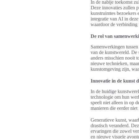
In de nabije toekomst zul
Deze innovaties zullen p
kunstruimtes bezoekers 
integratie van AI in dez
waardoor de verbinding t
De rol van samenwerki
Samenwerkingen tussen k
van de kunstwereld. De s
anders misschien nooit 
nieuwe technieken, maar h
kunstomgeving zijn, waar
Innovatie in de kunst 
In de huidige kunstwerel
technologie om hun werk 
speelt niet alleen in op 
manieren die eerder niet
Generatieve kunst, waarb
drastisch veranderd. Dez
ervaringen die zowel ver
en nieuwe visuele avontu