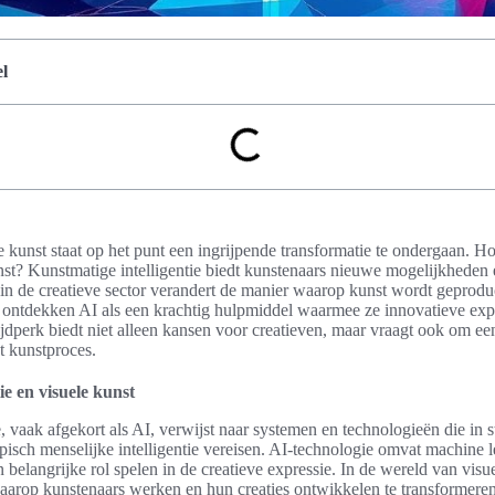
l
 kunst staat op het punt een ingrijpende transformatie te ondergaan. H
st? Kunstmatige intelligentie biedt kunstenaars nieuwe mogelijkheden 
 in de creatieve sector verandert de manier waarop kunst wordt geprod
 ontdekken AI als een krachtig hulpmiddel waarmee ze innovatieve ex
jdperk biedt niet alleen kansen voor creatieven, maar vraagt ook om e
t kunstproces.
ie en visuele kunst
, vaak afgekort als AI, verwijst naar systemen en technologieën die in st
typisch menselijke intelligentie vereisen. AI-technologie omvat machine 
belangrijke rol spelen in de creatieve expressie. In de wereld van visu
aarop kunstenaars werken en hun creaties ontwikkelen te transformeren