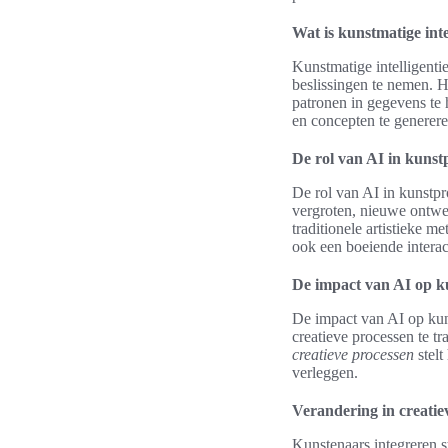
Wat is kunstmatige inte
Kunstmatige intelligenti
beslissingen te nemen. 
patronen in gegevens te 
en concepten te generere
De rol van AI in kunst
De rol van AI in kunstpr
vergroten, nieuwe ontwer
traditionele artistieke m
ook een boeiende interact
De impact van AI op 
De impact van AI op kun
creatieve processen te 
creatieve processen
stelt
verleggen.
Verandering in creatie
Kunstenaars integreren s