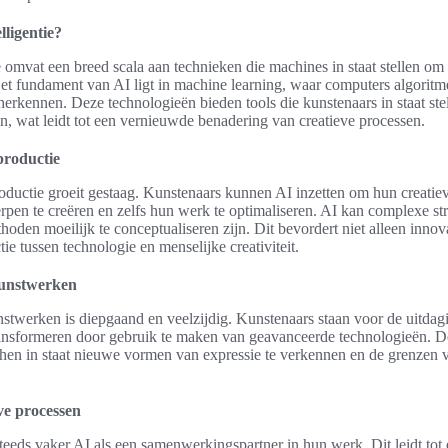
lligentie?
e omvat een breed scala aan technieken die machines in staat stellen om
Het fundament van AI ligt in machine learning, waar computers algorit
herkennen. Deze technologieën bieden tools die kunstenaars in staat st
n, wat leidt tot een vernieuwde benadering van creatieve processen.
productie
oductie groeit gestaag. Kunstenaars kunnen AI inzetten om hun creatie
pen te creëren en zelfs hun werk te optimaliseren. AI kan complexe str
ethoden moeilijk te conceptualiseren zijn. Dit bevordert niet alleen inn
ie tussen technologie en menselijke creativiteit.
kunstwerken
stwerken is diepgaand en veelzijdig. Kunstenaars staan voor de uitda
transformeren door gebruik te maken van geavanceerde technologieën. 
 hen in staat nieuwe vormen van expressie te verkennen en de grenzen v
ve processen
teeds vaker AI als een samenwerkingspartner in hun werk. Dit leidt tot 