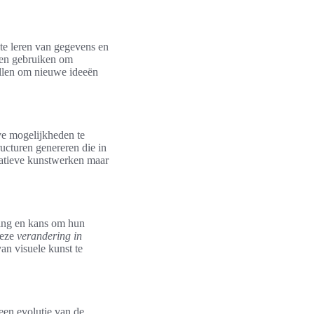
 te leren van gegevens en
men gebruiken om
ellen om nieuwe ideeën
ve mogelijkheden te
ucturen genereren die in
ovatieve kunstwerken maar
ging en kans om hun
Deze
verandering in
an visuele kunst te
een evolutie van de