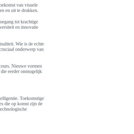
toekomst van visuele
n en uit te drukken.
oegang tot krachtige
ersiteit en innovatie
aliteit. Wie is de echte
 cruciaal onderwerp van
discours. Nieuwe vormen
s die eerder onmogelijk
elligentie. Toekomstige
s die op komst zijn de
 technologische