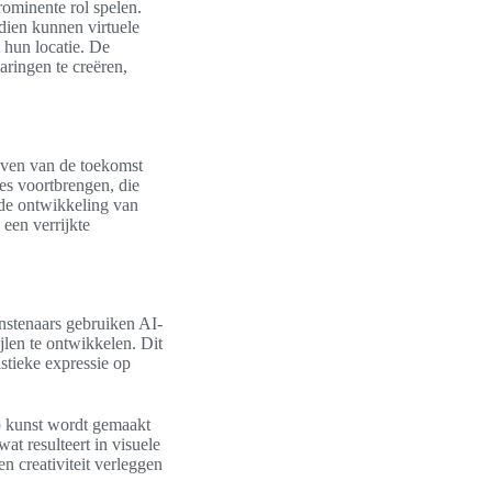
rominente rol spelen.
ndien kunnen virtuele
 hun locatie. De
ringen te creëren,
even van de toekomst
ies voortbrengen, die
 de ontwikkeling van
 een verrijkte
unstenaars gebruiken AI-
len te ontwikkelen. Dit
istieke expressie op
op kunst wordt gemaakt
t resulteert in visuele
n creativiteit verleggen