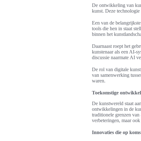
De ontwikkeling van kuns
kunst. Deze technologie 
Een van de belangrijkste
tools die hen in staat st
binnen het kunstlandsch
Daarnaast roept het gebr
kunstenaar als een AI-s
discussie naarmate AI ve
De rol van digitale kuns
van samenwerking tussen 
waren.
Toekomstige ontwikkel
De kunstwereld staat aan
ontwikkelingen in de kun
traditionele grenzen van
verbeteringen, maar ook
Innovaties die op komst