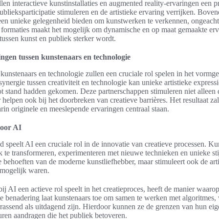
len interactieve kunstinstallaties en augmented reality-ervaringen een p
ublieksparticipatie stimuleren en de artistieke ervaring verrijken. Bove
een unieke gelegenheid bieden om kunstwerken te verkennen, ongeacht
e formaties maakt het mogelijk om dynamische en op maat gemaakte erva
ussen kunst en publiek sterker wordt.
ngen tussen kunstenaars en technologie
unstenaars en technologie zullen een cruciale rol spelen in het vormg
ynergie tussen creativiteit en technologie kan unieke artistieke express
tot stand hadden gekomen. Deze partnerschappen stimuleren niet alleen
elpen ook bij het doorbreken van creatieve barrières. Het resultaat zal
in originele en meeslepende ervaringen centraal staan.
door AI
d speelt AI een cruciale rol in de innovatie van creatieve processen. K
te transformeren, experimenteren met nieuwe technieken en unieke stij
de behoeften van de moderne kunstliefhebber, maar stimuleert ook de art
 mogelijk waren.
ij AI een actieve rol speelt in het creatieproces, heeft de manier waar
e benadering laat kunstenaars toe om samen te werken met algoritmes, wa
rassend als uitdagend zijn. Hierdoor kunnen ze de grenzen van hun eige
ren aandragen die het publiek betoveren.