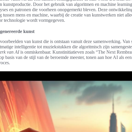
n kunstproductie. Door het gebruik van algoritmen en machine learning
yses en patronen die voorheen onopgemerkt bleven. Deze ontwikkeling
 tussen mens en machine, waarbij de creatie van kunstwerken niet alle
oor technologie wordt vormgegeven.
genereerde kunst
e voorbeelden van kunst die is ontstaan vanuit deze samenwerking. Van s
tmatige intelligentie tot muziekstukken die algoritmisch zijn samengest
perk van AI
is onmiskenbaar. Kunstinitiatieven zoals “The Next Rembra
op basis van de stijl van de beroemde meester, tonen aan hoe AI als een
roces.