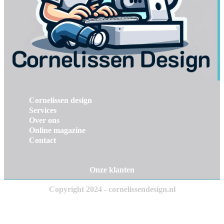
Cornelissen design
Services
Over ons
Online magazine
Contact
Onze klanten
Copyright 2024 - cornelissendesign.nl