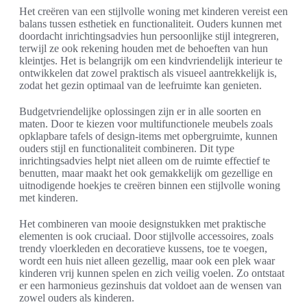
Het creëren van een stijlvolle woning met kinderen vereist een
balans tussen esthetiek en functionaliteit. Ouders kunnen met
doordacht inrichtingsadvies hun persoonlijke stijl integreren,
terwijl ze ook rekening houden met de behoeften van hun
kleintjes. Het is belangrijk om een kindvriendelijk interieur te
ontwikkelen dat zowel praktisch als visueel aantrekkelijk is,
zodat het gezin optimaal van de leefruimte kan genieten.
Budgetvriendelijke oplossingen zijn er in alle soorten en
maten. Door te kiezen voor multifunctionele meubels zoals
opklapbare tafels of design-items met opbergruimte, kunnen
ouders stijl en functionaliteit combineren. Dit type
inrichtingsadvies helpt niet alleen om de ruimte effectief te
benutten, maar maakt het ook gemakkelijk om gezellige en
uitnodigende hoekjes te creëren binnen een stijlvolle woning
met kinderen.
Het combineren van mooie designstukken met praktische
elementen is ook cruciaal. Door stijlvolle accessoires, zoals
trendy vloerkleden en decoratieve kussens, toe te voegen,
wordt een huis niet alleen gezellig, maar ook een plek waar
kinderen vrij kunnen spelen en zich veilig voelen. Zo ontstaat
er een harmonieus gezinshuis dat voldoet aan de wensen van
zowel ouders als kinderen.