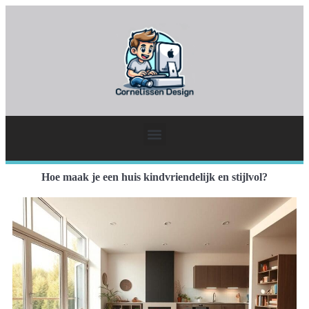
Hoe maak je een huis kindvriendelijk en stijlvol?