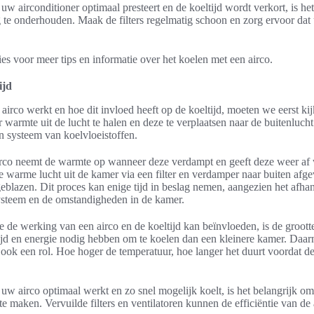
uw airconditioner optimaal presteert en de koeltijd wordt verkort, is h
g te onderhouden. Maak de filters regelmatig schoon en zorg ervoor dat
ies voor meer tips en informatie over het koelen met een airco.
ijd
airco werkt en hoe dit invloed heeft op de koeltijd, moeten we eerst ki
r warmte uit de lucht te halen en deze te verplaatsen naar de buitenluch
n systeem van koelvloeistoffen.
airco neemt de warmte op wanneer deze verdampt en geeft deze weer af
 warme lucht uit de kamer via een filter en verdamper naar buiten afg
geblazen. Dit proces kan enige tijd in beslag nemen, aangezien het afhan
systeem en de omstandigheden in de kamer.
ie de werking van een airco en de koeltijd kan beïnvloeden, is de groot
ijd en energie nodig hebben om te koelen dan een kleinere kamer. Daarn
ook een rol. Hoe hoger de temperatuur, hoe langer het duurt voordat de
uw airco optimaal werkt en zo snel mogelijk koelt, is het belangrijk om
 maken. Vervuilde filters en ventilatoren kunnen de efficiëntie van de