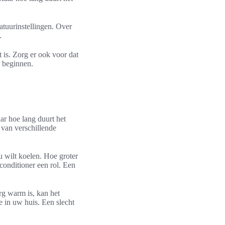
ratuurinstellingen. Over
.
t is. Zorg er ook voor dat
n beginnen.
ar hoe lang duurt het
k van verschillende
 u wilt koelen. Hoe groter
rconditioner een rol. Een
rg warm is, kan het
e in uw huis. Een slecht