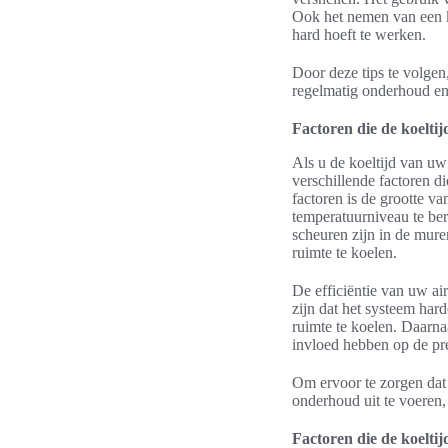
Ook het nemen van een 
hard hoeft te werken.
Door deze tips te volgen
regelmatig onderhoud en j
Factoren die de koelti
Als u de koeltijd van u
verschillende factoren d
factoren is de grootte va
temperatuurniveau te ber
scheuren zijn in de mure
ruimte te koelen.
De efficiëntie van uw air
zijn dat het systeem ha
ruimte te koelen. Daarna
invloed hebben op de pre
Om ervoor te zorgen dat u
onderhoud uit te voeren, 
Factoren die de koelti