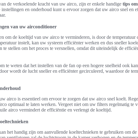
 van de verkoelende kracht van uw airco, zijn er enkele handige
tips om
e instellingen en onderhoud kunt u ervoor zorgen dat uw airco snel en eff
ar.
lingen van uw airconditioner
n om de koeltijd van uw airco te verminderen, is door de temperatuur cor
mperatuur instelt, kan uw systeem efficiënter werken en dus sneller koel
in te stellen om het proces te versnellen, omdat dit uiteindelijk de effici
om te weten dat het instellen van de fan op een hogere snelheid ook 
rdoor wordt de lucht sneller en efficiënter gecirculeerd, waardoor de te
 onderhoud
 airco is essentieel om ervoor te zorgen dat uw airco snel koelt. Reg
rco optimaal te laten werken. Vergeet niet om uw filters regelmatig te
le airco vermindert de efficiëntie en verlengt de koeltijd.
oeltechnieken
an het handig zijn om aanvullende koeltechnieken te gebruiken om de k
van ventilatoren zal de luchtstroom in de kamer verhogen en de temperat