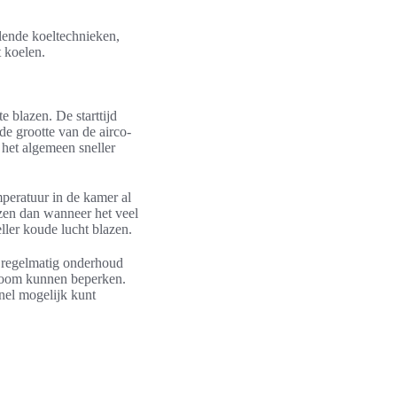
lende koeltechnieken,
t koelen.
e blazen. De starttijd
 de grootte van de airco-
 het algemeen sneller
mperatuur in de kamer al
azen dan wanneer het veel
ller koude lucht blazen.
om regelmatig onderhoud
tstroom kunnen beperken.
nel mogelijk kunt