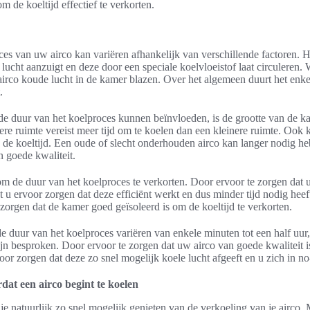
 de koeltijd effectief te verkorten.
es van uw airco kan variëren afhankelijk van verschillende factoren. H
ucht aanzuigt en deze door een speciale koelvloeistof laat circuleren.
airco koude lucht in de kamer blazen. Over het algemeen duurt het enk
.
de duur van het koelproces kunnen beïnvloeden, is de grootte van de k
ere ruimte vereist meer tijd om te koelen dan een kleinere ruimte. Ook k
p de koeltijd. Een oude of slecht onderhouden airco kan langer nodig h
 goede kwaliteit.
om de duur van het koelproces te verkorten. Door ervoor te zorgen dat 
u ervoor zorgen dat deze efficiënt werkt en dus minder tijd nodig heef
zorgen dat de kamer goed geïsoleerd is om de koeltijd te verkorten.
 duur van het koelproces variëren van enkele minuten tot een half uur,
ijn besproken. Door ervoor te zorgen dat uw airco van goede kwaliteit 
or zorgen dat deze zo snel mogelijk koele lucht afgeeft en u zich in no
dat een airco begint te koelen
e natuurlijk zo snel mogelijk genieten van de verkoeling van je airco. 