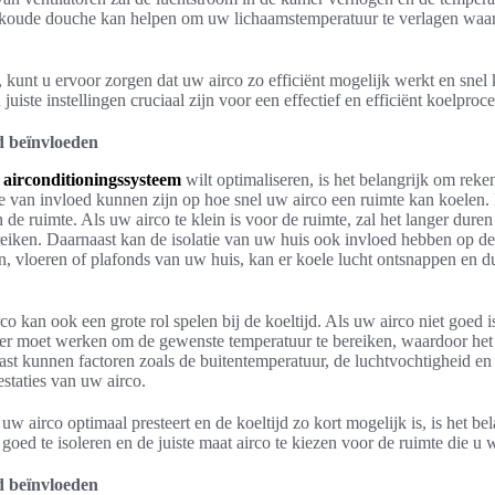
koude douche kan helpen om uw lichaamstemperatuur te verlagen waa
, kunt u ervoor zorgen dat uw airco zo efficiënt mogelijk werkt en snel
uiste instellingen cruciaal zijn voor een effectief en efficiënt koelproce
jd beïnvloeden
w
airconditioningssysteem
wilt optimaliseren, is het belangrijk om rek
ie van invloed kunnen zijn op hoe snel uw airco een ruimte kan koelen.
n de ruimte. Als uw airco te klein is voor de ruimte, zal het langer dur
eiken. Daarnaast kan de isolatie van uw huis ook invloed hebben op de k
n, vloeren of plafonds van uw huis, kan er koele lucht ontsnappen en d
co kan ook een grote rol spelen bij de koeltijd. Als uw airco niet goed
rder moet werken om de gewenste temperatuur te bereiken, waardoor het
ast kunnen factoren zoals de buitentemperatuur, de luchtvochtigheid en 
staties van uw airco.
w airco optimaal presteert en de koeltijd zo kort mogelijk is, is het be
goed te isoleren en de juiste maat airco te kiezen voor de ruimte die u w
jd beïnvloeden