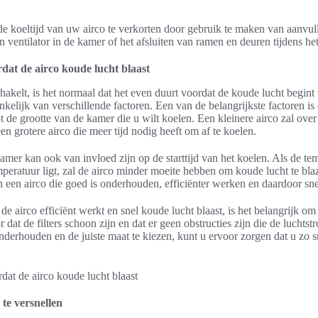
e koeltijd van uw airco te verkorten door gebruik te maken van aanvul
n ventilator in de kamer of het afsluiten van ramen en deuren tijdens he
dat de airco koude lucht blaast
kelt, is het normaal dat het even duurt voordat de koude lucht begint t
nkelijk van verschillende factoren. Een van de belangrijkste factoren is
t de grootte van de kamer die u wilt koelen. Een kleinere airco zal over
n grotere airco die meer tijd nodig heeft om af te koelen.
mer kan ook van invloed zijn op de starttijd van het koelen. Als de te
mperatuur ligt, zal de airco minder moeite hebben om koude lucht te bl
 een airco die goed is onderhouden, efficiënter werken en daardoor sne
de airco efficiënt werkt en snel koude lucht blaast, is het belangrijk 
r dat de filters schoon zijn en dat er geen obstructies zijn die de luch
derhouden en de juiste maat te kiezen, kunt u ervoor zorgen dat u zo s
.
te versnellen