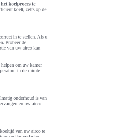
 het koelproces te
iciënt koelt, zelfs op de
rect in te stellen. Als u
en. Probeer de
ëntie van uw airco kan
kan helpen om uw kamer
mperatuur in de ruimte
elmatig onderhoud is van
 vervangen en uw airco
oeltijd van uw airco te
uur sneller verlagen.