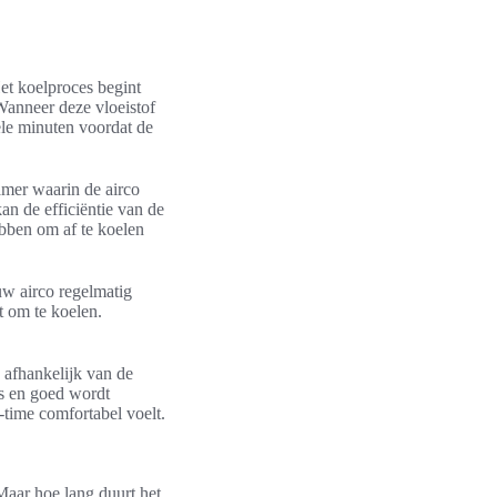
et koelproces begint
 Wanneer deze vloeistof
ele minuten voordat de
amer waarin de airco
an de efficiëntie van de
ebben om af te koelen
uw airco regelmatig
t om te koelen.
 afhankelijk van de
is en goed wordt
-time comfortabel voelt.
Maar hoe lang duurt het