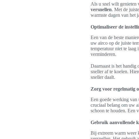
Als u snel wilt genieten
versnellen
. Met de juist
warmste dagen van het ja
Optimaliseer de instel
Een van de beste maniere
uw airco op de juiste te
temperatuur niet te laag 
verminderen.
Daarnaast is het handig 
sneller af te koelen. Hie
sneller daalt.
Zorg voor regelmatig
Een goede werking van uw
cruciaal belang om uw ai
schoon te houden. Een vui
Gebruik aanvullende k
Bij extreem warm weer k
versnellen. Het gebruik 