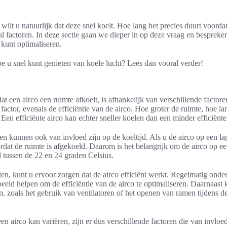
 wilt u natuurlijk dat deze snel koelt. Hoe lang het precies duurt voordat
al factoren. In deze sectie gaan we dieper in op deze vraag en bespreke
kunt optimaliseren.
 u snel kunt genieten van koele lucht? Lees dan vooral verder!
t een airco een ruimte afkoelt, is afhankelijk van verschillende factor
 factor, evenals de efficiëntie van de airco. Hoe groter de ruimte, hoe l
 Een efficiënte airco kan echter sneller koelen dan een minder efficiënte
en kunnen ook van invloed zijn op de koeltijd. Als u de airco op een lag
rdat de ruimte is afgekoeld. Daarom is het belangrijk om de airco op e
ld tussen de 22 en 24 graden Celsius.
ten, kunt u ervoor zorgen dat de airco efficiënt werkt. Regelmatig ond
rbeeld helpen om de efficiëntie van de airco te optimaliseren. Daarnaast
, zoals het gebruik van ventilatoren of het openen van ramen tijdens d
n airco kan variëren, zijn er dus verschillende factoren die van invloed