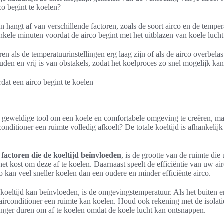
co begint te koelen?
en hangt af van verschillende factoren, zoals de soort airco en de tempe
nkele minuten voordat de airco begint met het uitblazen van koele lucht
en als de temperatuurinstellingen erg laag zijn of als de airco overbelas
uden en vrij is van obstakels, zodat het koelproces zo snel mogelijk ka
n geweldige tool om een koele en comfortabele omgeving te creëren, ma
conditioner een ruimte volledig afkoelt? De totale koeltijd is afhankelij
e
factoren die de koeltijd beïnvloeden
, is de grootte van de ruimte die
het kost om deze af te koelen. Daarnaast speelt de efficiëntie van uw ai
o kan veel sneller koelen dan een oudere en minder efficiënte airco.
 koeltijd kan beïnvloeden, is de omgevingstemperatuur. Als het buiten e
airconditioner een ruimte kan koelen. Houd ook rekening met de isolati
anger duren om af te koelen omdat de koele lucht kan ontsnappen.