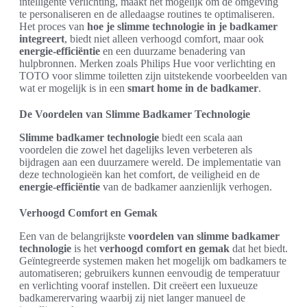
intelligente verlichting, maakt het mogelijk om de omgeving
te personaliseren en de alledaagse routines te optimaliseren.
Het proces van
hoe je slimme technologie in je badkamer
integreert
, biedt niet alleen verhoogd comfort, maar ook
energie-efficiëntie
en een duurzame benadering van
hulpbronnen. Merken zoals Philips Hue voor verlichting en
TOTO voor slimme toiletten zijn uitstekende voorbeelden van
wat er mogelijk is in een
smart home in de badkamer
.
De Voordelen van Slimme Badkamer Technologie
Slimme badkamer technologie
biedt een scala aan
voordelen die zowel het dagelijks leven verbeteren als
bijdragen aan een duurzamere wereld. De implementatie van
deze technologieën kan het comfort, de veiligheid en de
energie-efficiëntie
van de badkamer aanzienlijk verhogen.
Verhoogd Comfort en Gemak
Een van de belangrijkste
voordelen van slimme badkamer
technologie
is het
verhoogd comfort en gemak
dat het biedt.
Geïntegreerde systemen maken het mogelijk om badkamers te
automatiseren; gebruikers kunnen eenvoudig de temperatuur
en verlichting vooraf instellen. Dit creëert een luxueuze
badkamerervaring waarbij zij niet langer manueel de