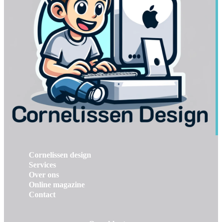
Cornelissen design
Services
Over ons
Online magazine
Contact