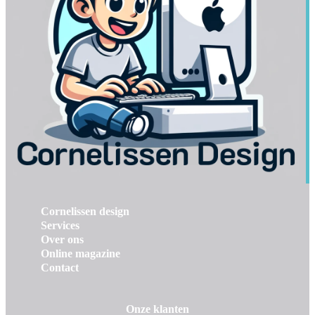
Cornelissen design
Services
Over ons
Online magazine
Contact
Onze klanten