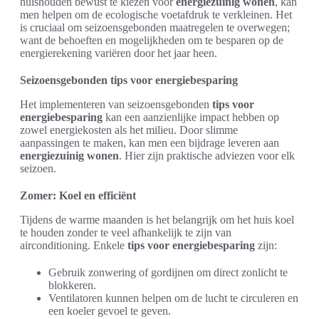
huishouden bewust te kiezen voor
energiezuinig wonen
, kan
men helpen om de ecologische voetafdruk te verkleinen. Het
is cruciaal om seizoensgebonden maatregelen te overwegen;
want de behoeften en mogelijkheden om te besparen op de
energierekening variëren door het jaar heen.
Seizoensgebonden tips voor energiebesparing
Het implementeren van seizoensgebonden
tips voor
energiebesparing
kan een aanzienlijke impact hebben op
zowel energiekosten als het milieu. Door slimme
aanpassingen te maken, kan men een bijdrage leveren aan
energiezuinig wonen
. Hier zijn praktische adviezen voor elk
seizoen.
Zomer: Koel en efficiënt
Tijdens de warme maanden is het belangrijk om het huis koel
te houden zonder te veel afhankelijk te zijn van
airconditioning. Enkele
tips voor energiebesparing
zijn:
Gebruik zonwering of gordijnen om direct zonlicht te
blokkeren.
Ventilatoren kunnen helpen om de lucht te circuleren en
een koeler gevoel te geven.