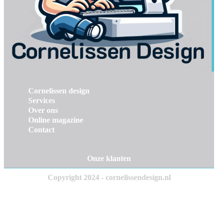
Cornelissen design
Services
Over ons
Online magazine
Contact
Onze klanten
Copyright 2024 - cornelissendesign.nl