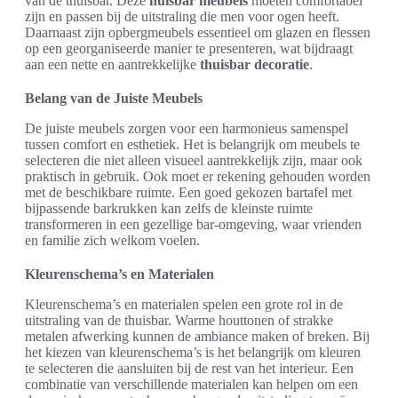
van de thuisbar. Deze
huisbar meubels
moeten comfortabel
zijn en passen bij de uitstraling die men voor ogen heeft.
Daarnaast zijn opbergmeubels essentieel om glazen en flessen
op een georganiseerde manier te presenteren, wat bijdraagt
aan een nette en aantrekkelijke
thuisbar decoratie
.
Belang van de Juiste Meubels
De juiste meubels zorgen voor een harmonieus samenspel
tussen comfort en esthetiek. Het is belangrijk om meubels te
selecteren die niet alleen visueel aantrekkelijk zijn, maar ook
praktisch in gebruik. Ook moet er rekening gehouden worden
met de beschikbare ruimte. Een goed gekozen bartafel met
bijpassende barkrukken kan zelfs de kleinste ruimte
transformeren in een gezellige bar-omgeving, waar vrienden
en familie zich welkom voelen.
Kleurenschema’s en Materialen
Kleurenschema’s en materialen spelen een grote rol in de
uitstraling van de thuisbar. Warme houttonen of strakke
metalen afwerking kunnen de ambiance maken of breken. Bij
het kiezen van kleurenschema’s is het belangrijk om kleuren
te selecteren die aansluiten bij de rest van het interieur. Een
combinatie van verschillende materialen kan helpen om een