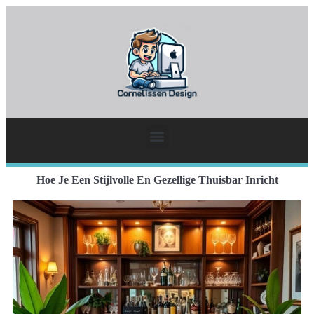
Hoe Je Een Stijlvolle En Gezellige Thuisbar Inricht