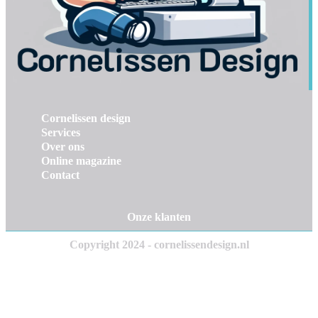
Cornelissen design
Services
Over ons
Online magazine
Contact
Onze klanten
Copyright 2024 - cornelissendesign.nl