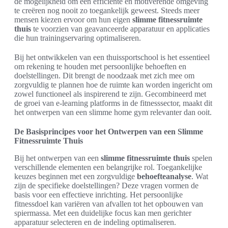
de mogelijkheid om een efficiënte en motiverende omgeving
te creëren nog nooit zo toegankelijk geweest. Steeds meer
mensen kiezen ervoor om hun eigen
slimme fitnessruimte
thuis
te voorzien van geavanceerde apparatuur en applicaties
die hun trainingservaring optimaliseren.
Bij het ontwikkelen van een thuissportschool is het essentieel
om rekening te houden met persoonlijke behoeften en
doelstellingen. Dit brengt de noodzaak met zich mee om
zorgvuldig te plannen hoe de ruimte kan worden ingericht om
zowel functioneel als inspirerend te zijn. Gecombineerd met
de groei van e-learning platforms in de fitnesssector, maakt dit
het ontwerpen van een slimme home gym relevanter dan ooit.
De Basisprincipes voor het Ontwerpen van een Slimme
Fitnessruimte Thuis
Bij het ontwerpen van een
slimme fitnessruimte thuis
spelen
verschillende elementen een belangrijke rol. Toegankelijke
keuzes beginnen met een zorgvuldige
behoefteanalyse
. Wat
zijn de specifieke doelstellingen? Deze vragen vormen de
basis voor een effectieve inrichting. Het persoonlijke
fitnessdoel kan variëren van afvallen tot het opbouwen van
spiermassa. Met een duidelijke focus kan men gerichter
apparatuur selecteren en de indeling optimaliseren.